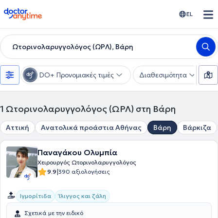
doctoranytime
EL
Ωτορινολαρυγγολόγος (ΩΡΛ), Βάρη
DO+ Προνομιακές τιμές
Διαθεσιμότητα
Υ
1
Ωτορινολαρυγγολόγος (ΩΡΛ) στη Βάρη
Αττική
Ανατολικά προάστια Αθήνας
Βάρη
Βάρκιζα
Παναγάκου Ολυμπία
Χειρουργός Ωτορινολαρυγγολόγος
|
9.9
390 αξιολογήσεις
Ιγμορίτιδα
Ίλιγγος και ζάλη
Σχετικά με την ειδικό