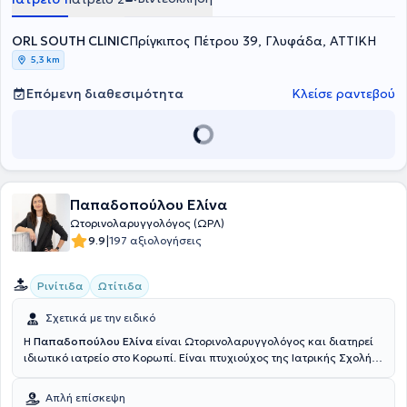
ιλίγγου. Αναλαμβάνει χειρουργικά περιστατικά με εξειδίκευση στην
χειρουργική ρινός, την ρινοπλαστική και την ενδοσκοπική
ORL SOUTH CLINIC
χειρουργική ρινός και παραρρινίων.
Πρίγκιπος Πέτρου 39, Γλυφάδα, ΑΤΤΙΚΗ
5,3 km
Επόμενη διαθεσιμότητα
Κλείσε ραντεβού
Παπαδοπούλου Ελίνα
Ωτορινολαρυγγολόγος (ΩΡΛ)
|
9.9
197 αξιολογήσεις
Ρινίτιδα
Ωτίτιδα
Σχετικά με την ειδικό
Η
Παπαδοπούλου Ελίνα
είναι Ωτορινολαρυγγολόγος και διατηρεί
ιδιωτικό ιατρείο στο Κορωπί. Είναι πτυχιούχος της Ιατρικής Σχολής
του Εθνικού και Καποδιστριακού Πανεπιστημίου Αθηνών, ενώ έχει
ειδικευθεί στην Ωτορινολαρυγγολογική Κλινική του Γενικού
Απλή επίσκεψη
Νοσοκομείου Αθηνών "Η Ελπίς". Η ιατρός διατηρεί ένα σύγχρονο και