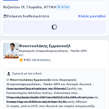
γιατρός διαθέτει πολυάριθμες συμμετοχές σε συνέδρια και
σεμινάρια της ειδικότητάς του και είναι μέλος του Κολεγίου
Βυζαντίου 19, Γλυφάδα, ΑΤΤΙΚΗ
8,7 km
Ελλήνων Ωτορινολαρυγγολόγων.
Επόμενη διαθεσιμότητα
Κλείσε ραντεβού
Φουντουλάκης Εμμανουήλ
Χειρουργός Ωτορινολαρυγγολόγος - Παιδο-ΩΡΛ
MD
|
9.6
2 αξιολογήσεις
Σχετικά με τον ειδικό
Ο
Φουντουλάκης Εμμανουήλ
είναι
Χειρουργός
Ωτορινολαρυγγολόγος - Παιδο-ΩΡΛ
και διατηρεί ιδιωτικά
ιατρεία στην Πετρούπολη και στο Ελληνικό.
Είναι αριστούχος πτυχιούχος της Ιατρικής Σχολής του
Πανεπιστημίου Νάπολης Ιταλίας. Ειδικεύτηκε στην
Ωτορινολαρυγγολογία στην πανεπιστημιακή ΩΡΛ κλινική του
Είναι επιμελητής παιδο-ΩΡΛ του ΙΑΣΩ Παίδων και επιστημονικός
Πανεπιστημιακού Νοσοκομείου Ηρακλείου.
συνεργάτης του ΙΑΣΩ και της Κεντρικής Κλινικής Αθηνών.
Ο ιατρός, από το 2013, στα ιδιωτικά του ιατρεία αντιμετωπίζει