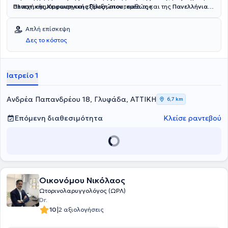
συνεχή επιμόρφωση και εξέλιξη στον τομέα της
Πλαστικής Χειρουργικής Προσώπου
, καθώς και της
Πανελλήνιας
Ωτορινολαρυγγολογίας.
Εταιρείας Ωτορινολαρυγγολογίας – Χειρουργικής Κεφαλής και
Τραχήλου
.
Απλή επίσκεψη
Δες το κόστος
Ιατρείο 1
Ανδρέα Παπανδρέου 18, Γλυφάδα, ΑΤΤΙΚΗ
6,7 km
Επόμενη διαθεσιμότητα
Κλείσε ραντεβού
Οικονόμου Νικόλαος
Ωτορινολαρυγγολόγος (ΩΡΛ)
Dr.
|
10
2 αξιολογήσεις