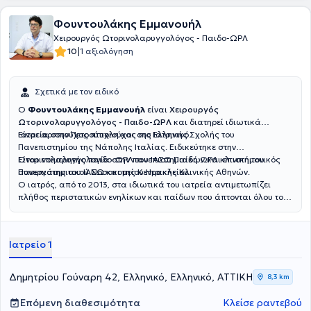
Φουντουλάκης Εμμανουήλ
Χειρουργός Ωτορινολαρυγγολόγος - Παιδο-ΩΡΛ
|
10
1 αξιολόγηση
Σχετικά με τον ειδικό
Ο
Φουντουλάκης Εμμανουήλ
είναι
Χειρουργός
Ωτορινολαρυγγολόγος - Παιδο-ΩΡΛ
και διατηρεί ιδιωτικά
ιατρεία στην Πετρούπολη και στο Ελληνικό.
Είναι αριστούχος πτυχιούχος της Ιατρικής Σχολής του
Πανεπιστημίου της Νάπολης Ιταλίας. Ειδικεύτηκε στην
Ωτορινολαρυγγολογία στην πανεπιστημιακή ΩΡΛ κλινική του
Είναι επιμελητής παιδο-ΩΡΛ του ΙΑΣΩ Παίδων και επιστημονικός
Πανεπιστημιακού Νοσοκομείου Ηρακλείου.
συνεργάτης του ΙΑΣΩ και της Κεντρικής Κλινικής Αθηνών.
Ο ιατρός, από το 2013, στα ιδιωτικά του ιατρεία αντιμετωπίζει
πλήθος περιστατικών ενηλίκων και παίδων που άπτονται όλου του
φάσματος της ειδικότητάς του.
Ιατρείο 1
Δημητρίου Γούναρη 42, Ελληνικό, Ελληνικό, ΑΤΤΙΚΗ
8,3 km
Επόμενη διαθεσιμότητα
Κλείσε ραντεβού