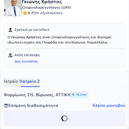
Γκιώνης Χρήστος
Ωτορινολαρυγγολόγος (ΩΡΛ)
|
9.7
50 αξιολογήσεις
Σχετικά με τον ειδικό
Ο
Γκιώνης Χρήστος
είναι Ωτορινολαρυγγολόγος και διατηρεί
ιδιωτικό ιατρείο στη Γλυφάδα και στο Βύρωνα. Παράλληλα,
διατελεί Διευθυντής Ωτορινολαρυγγολόγος, Χειρουργός Κεφαλής &
Τραχήλου στο Metropolitan Hospital. Είναι απόφοιτος της Ιατρικής
Απλή επίσκεψη
σχολής του Εθνικού & Καποδιστριακού Πανεπιστημίου Αθηνών και
Δες το κόστος
εξειδικεύεται στη Χειρουργική Κεφαλής & Τραχήλου, στην
Ωτοχειρουργική και Χειρουργική Βάσης Κρανίου καθώς και στην
Ενδοσκοπική Χειρουργική Ρινός, Παραρρινίων & Λειτουργική
Ρινοπλαστική.
Ιατρείο 1
Ιατρείο 2
Φορμίωνος 215, Βύρωνας, ΑΤΤΙΚΗ
15,2 km
Επόμενη διαθεσιμότητα
Κλείσε ραντεβού