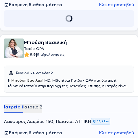
να παρακολουθεί τις εξελίξεις στον τομέα της με συμμετοχή σε
Επόμενη διαθεσιμότητα
Κλείσε ραντεβού
Ιατρικά Συνέδρια & Courses.
Μπούση Βασιλική
Παιδο-ΩΡΛ
|
9.9
9 αξιολογήσεις
Σχετικά με τον ειδικό
Η
Μπούση Βασιλική
MD, MSc είναι Παιδο - ΩΡΛ και διατηρεί
ιδιωτικό ιατρείο στην περιοχή της Παιανίας. Επίσης, η ιατρός είναι
επιμελήτρια της Κλινικής Ωτορινολαρυγγολογίας-Στοματικής και
Γναθοπροσωπικής Χειρουργικής του Metropolitan General και
συνεργάτης ιατρός της Κλινικής ΙΑΣΩ. Η ιατρός είναι πτυχιούχος
Ιατρείο 1
Ιατρείο 2
Ιατρικής του Αριστοτελείου Πανεπιστημίου Θεσσαλονίκης (ΑΠΘ) και
απόφοιτος του Μεταπτυχιακού Προγράμματος Σπουδών «Κλινική &
Βιομηχανική Φαρμακολογία» του ίδιου Πανεπιστημίου. Η ιατρός
Λεωφορος Λαυρίου 150, Παιανία, ΑΤΤΙΚΗ
13,9 km
ολοκλήρωσε την Ειδικότητα της Ωτορινολαρυγγολογίας -
Χειρουργικής Κεφαλής και Τραχήλου στην Α’ Πανεπιστημιακή
Επόμενη διαθεσιμότητα
Κλείσε ραντεβού
Ωτορινολαρυγγολογική Κλινική του Εθνικού και Καποδιστριακού