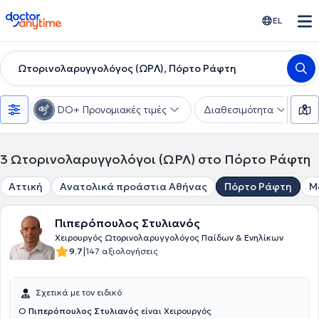
doctoranytime
EL
Ωτορινολαρυγγολόγος (ΩΡΛ), Πόρτο Ράφτη
DO+ Προνομιακές τιμές
Διαθεσιμότητα
Υ
3
Ωτορινολαρυγγολόγοι (ΩΡΛ) στο Πόρτο Ράφτη
Αττική
Ανατολικά προάστια Αθήνας
Πόρτο Ράφτη
Μ
Πιπερόπουλος Στυλιανός
Χειρουργός Ωτορινολαρυγγολόγος Παίδων & Ενηλίκων
|
9.7
147 αξιολογήσεις
Σχετικά με τον ειδικό
Ο
Πιπερόπουλος Στυλιανός
είναι Χειρουργός