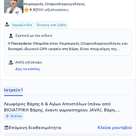
Χειρουργός Ωτορινολαρυγγολόγος
|
9.9
390 αξιολογήσεις
Ιγμορίτιδα
Ίλιγγος και ζάλη
Σχετικά με την ειδικό
Η
Παναγάκου Ολυμπία
είναι Χειρουργός Ωτορινολαρυγγολόγος και
διατηρεί ιδιωτικό ΩΡΛ ιατρείο στη Βάρη. Είναι πτυχιούχος της
Ιατρικής Σχολής του Εθνικού και Καποδιστριακού Πανεπιστημίου
Αθηνών, ενώ έχει ειδικευθεί στην ΩΡΛ κλινική του Γενικού
Απλή επίσκεψη
Νοσοκομείου Πειραιά "Τζάνειο". Διαθέτει σημαντική κλινική
Δες το κόστος
εμπειρία στην αντιμετώπιση επειγόντων και χρονίων περιστατικών
τόσο σε ενήλικες, όσο και σε παιδιατρικούς ασθενείς και
αναλαμβάνει μεγάλο μέρος των χειρουργικών επεμβάσεων της
κεφαλής και του τραχήλου σε συνεργασία με τα νοσοκομεία ORL
Ιατρείο 1
Athens Clinic και Metropolitan General. Τέλος, η γιατρός
ενημερώνεται διαρκώς για τις νέες εξελίξεις στο χώρο, συμμετέχει
Λεωφόρος Βάρης 6 & Αγίων Αποστόλων (πάνω από
και παρακολουθεί συνέδρια και σεμινάρια στο πλαίσιο της
συνεχούς επιμόρφωσης.
ΒΙΟΙΑΤΡΙΚΗ Βάρης, έναντι γυμναστηρίου JAVA), Βάρη,
ΑΤΤΙΚΗ
19,9 km
Επόμενη διαθεσιμότητα
Κλείσε ραντεβού