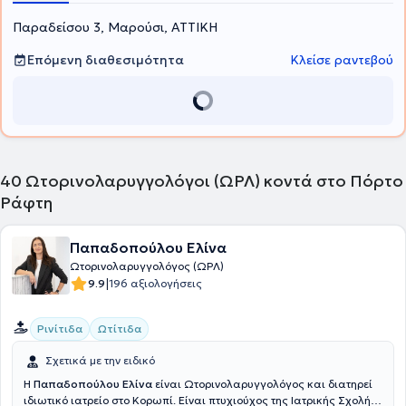
Χριστίνα Ευθυμίου MD, MSc, Med. Ac, Χειρουργός
Παραδείσου 3, Μαρούσι, ΑΤΤΙΚΗ
Ωτορινολαρυγγολόγος, Νευροωτολόγος, Χειρουργός Κεφαλής και
Τραχήλου και ειδικός Ιατρικού Βελονισμού.
Επόμενη διαθεσιμότητα
Κλείσε ραντεβού
40
Ωτορινολαρυγγολόγοι (ΩΡΛ) κοντά στο Πόρτο
Ράφτη
Παπαδοπούλου Ελίνα
Ωτορινολαρυγγολόγος (ΩΡΛ)
|
9.9
196 αξιολογήσεις
Ρινίτιδα
Ωτίτιδα
Σχετικά με την ειδικό
Η
Παπαδοπούλου Ελίνα
είναι Ωτορινολαρυγγολόγος και διατηρεί
ιδιωτικό ιατρείο στο Κορωπί. Είναι πτυχιούχος της Ιατρικής Σχολής