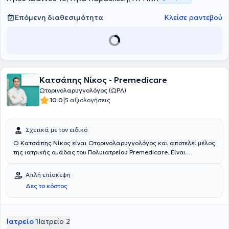
Επόμενη διαθεσιμότητα
Κλείσε ραντεβού
Κατσάπης Νίκος - Premedicare
Ωτορινολαρυγγολόγος (ΩΡΛ)
|
10.0
5 αξιολογήσεις
Σχετικά με τον ειδικό
Ο Κατσάπης Νίκος είναι Ωτορινολαρυγγολόγος και αποτελεί μέλος
της ιατρικής ομάδας του Πολυιατρείου Premedicare. Είναι
πτυχιούχος της Ιατρικής Σχολής του Εθνικού & Καποδιστριακού
Πανεπιστημίου Αθηνών. Ειδικεύτηκε στη Γερμανία στη Χειρουργική
Απλή επίσκεψη
Ωτoριvoλαρυγγoλoγία στο Ακαδημαϊκό νοσοκομείο Sana Klinikum
Δες το κόστος
Remscheid πραγματοποιώντας πολύ μεγάλο αριθμό χειρουργείων
όλου του φάσματος της Ωτoριvoλαρυγγoλoγικής ειδικότητας σε
ενήλικες και παιδιά. Απέκτησε το Μάιο του 2017 τον τίτλο του
Χειρουργού Ωτορινολαρυγγολόγου ενηλίκων/παίδων, κατόπιν
Ιατρείο 1
Ιατρείο 2
εξετάσεων στον Ιατρικό Σύλλογο Βόρειας Ρηνανίας του Düsseldorf