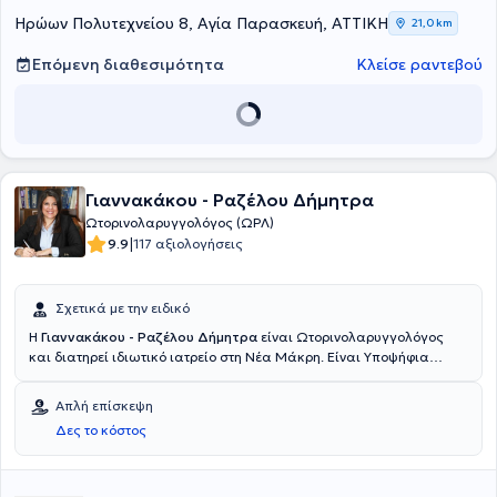
Ηρώων Πολυτεχνείου 8, Αγία Παρασκευή, ΑΤΤΙΚΗ
21,0 km
Επόμενη διαθεσιμότητα
Κλείσε ραντεβού
Γιαννακάκου - Ραζέλου Δήμητρα
Ωτορινολαρυγγολόγος (ΩΡΛ)
|
9.9
117 αξιολογήσεις
Σχετικά με την ειδικό
Η
Γιαννακάκου - Ραζέλου Δήμητρα
είναι Ωτορινολαρυγγολόγος
και διατηρεί ιδιωτικό ιατρείο στη Νέα Μάκρη. Είναι Υποψήφια
Διδάκτωρ του Εθνικού και Καποδιστριακού Πανεπιστημίου Αθηνών
και πτυχιούχος της Ιατρικής Σχολής του Πανεπιστημίου Ιωαννίνων.
Απλή επίσκεψη
Έχει ειδικευτεί στο Γενικό Νοσοκομείο Αθηνών "Γ. Γεννηματάς" και
Δες το κόστος
μέχρι και σήμερα είναι Επιστημονικός συνεργάτης στο Ιασώ
Παίδων. Στο ιδιωτικό της ιατρείο προσφέρει πλήθος υπηρεσιών
όπως έλεγχο ακοής ενηλίκων και παίδων, ενδοσκόπηση ρινός,
λάρυγγα, φάρυγγα, διάγνωση και θεραπεία παθήσεων