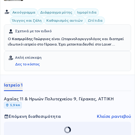
Ακοόγραμμα
Διάφραγμα μύτης
Ιγμορίτιδα
Ίλιγγος και ζάλη
Καθαρισμός αυτιών
Ωτίτιδα
Σχετικά με τον ειδικό
Ο
Κασμιρίδης Γεώργιος
είναι Ωτορινολαρυγγολόγος και διατηρεί
ιδιωτικό ιατρείο στο Γέρακα. Έχει μετεκπαιδευθεί στο Laser
Department του University College of London και έχει ειδικευθεί
στις Ωτορινολαρυγγολογικές Κλινικές του Γενικού Νοσοκομείου
Απλή επίσκεψη
Αθηνών "Γ. Γεννηματάς", του Γενικού Νοσοκομείου Παίδων Πεντέλης
Δες το κόστος
και του Ειδικού Αντικαρκινικού Νοσοκομείου Πειραιά "Μεταξά".
Πέραν του ιδιωτικού του ιατρείου, ο γιατρός συνεργάζεται με το
Νοσοκομείο "Υγεία", με το Ιδιωτικό Νοσοκομείο "Μητέρα" και το
Αττικό Θεραπευτήριο. Στο ιδιωτικό του ιατρείο, προσφέρει πλήθος
Ιατρείο 1
υπηρεσιών σε παιδιά και ενήλικες, εξατομικευμένες για τις
ανάγκες εκάστοτε ασθενούς.
Αχαΐας 11 & Ηρωών Πολυτεχνείου 9, Γέρακας, ΑΤΤΙΚΗ
5,9 km
Επόμενη διαθεσιμότητα
Κλείσε ραντεβού