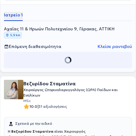
ιδιωτικού του ιατρείου, ο γιατρός συνεργάζεται με το Νοσοκομείο
"Υγεία", με το Ιδιωτικό Νοσοκομείο "Μητέρα" και το Αττικό
Θεραπευτήριο. Στο ιδιωτικό του ιατρείο, προσφέρει πλήθος
Ιατρείο 1
υπηρεσιών σε παιδιά και ενήλικες, εξατομικευμένες για τις
ανάγκες εκάστοτε ασθενούς.
Αχαΐας 11 & Ηρωών Πολυτεχνείου 9, Γέρακας, ΑΤΤΙΚΗ
5,9 km
Επόμενη διαθεσιμότητα
Κλείσε ραντεβού
Βεζυρίδου Σταματίνα
Χειρούργος Ωτορινολαρυγγολόγος (ΩΡΛ) Παίδων και
Ενηλίκων
MSc
|
10.0
31 αξιολογήσεις
Σχετικά με την ειδικό
Η
Βεζυρίδου Σταματίνα
είναι
Χειρουργός