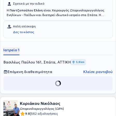
Σχετικά με την ειδικό
Η
Παντζοπούλου Ελένη
είναι Χειρουργός Ωτορινολαρυγγολόγος
Ενηλίκων - Παίδων και διατηρεί ιδιωτικό ιατρείο στα Σπάτα. Η
γιατρός είναι εξειδικευμένη στην Λαρυγγολογία, στην Παίδο-
Ωτορινολαρυγγολογία, στην Αλλεργιολογία, καθώς και στην
Απλή επίσκεψη
Επεμβατική Ωτορινολαρυγγολογία. Επίσης, η κα. Παντζοπούλου
Δες το κόστος
διαθέτει ιδιαίτερη εμπειρία σε παθήσεις όπως, τα ακουστικά
τραύματα, η βαρηκοΐα εκ θορύβου, η ρινίτιδα και σε εξειδικευμένες
υπηρεσίες όπως η αμυγδαλεκτομή και η αδενοειδεκτομή. Τέλος, η
γιατρός είναι μέλος του Ιατρικού Συλλόγου Αθηνών.
Ιατρείο 1
Βασιλέως Παύλου 161, Σπάτα, ΑΤΤΙΚΗ
5,8 km
Επόμενη διαθεσιμότητα
Κλείσε ραντεβού
Κυριάκου Νικόλαος
Ωτορινολαρυγγολόγος (ΩΡΛ)
|
9.8
562 αξιολογήσεις