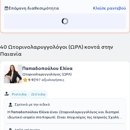
Τραχήλου και ειδικός Ιατρικού Βελονισμού.
Επόμενη διαθεσιμότητα
Κλείσε ραντεβού
40
Ωτορινολαρυγγολόγοι (ΩΡΛ) κοντά στην
Παιανία
Παπαδοπούλου Ελίνα
Ωτορινολαρυγγολόγος (ΩΡΛ)
|
9.9
197 αξιολογήσεις
Ρινίτιδα
Ωτίτιδα
Σχετικά με την ειδικό
Η
Παπαδοπούλου Ελίνα
είναι Ωτορινολαρυγγολόγος και διατηρεί
ιδιωτικό ιατρείο στο Κορωπί. Είναι πτυχιούχος της Ιατρικής Σχολής
του Εθνικού και Καποδιστριακού Πανεπιστημίου Αθηνών, ενώ έχει
ειδικευθεί στην Ωτορινολαρυγγολογική Κλινική του Γενικού
Απλή επίσκεψη