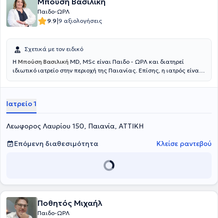
Μπούση Βασιλική
Παιδο-ΩΡΛ
|
9.9
9 αξιολογήσεις
Σχετικά με τον ειδικό
Η
Μπούση Βασιλική
MD, MSc είναι Παιδο - ΩΡΛ και διατηρεί
ιδιωτικό ιατρείο στην περιοχή της Παιανίας. Επίσης, η ιατρός είναι
επιμελήτρια της Κλινικής Ωτορινολαρυγγολογίας-Στοματικής και
Γναθοπροσωπικής Χειρουργικής του Metropolitan General και
συνεργάτης ιατρός της Κλινικής ΙΑΣΩ. Η ιατρός είναι πτυχιούχος
Ιατρείο 1
Ιατρικής του Αριστοτελείου Πανεπιστημίου Θεσσαλονίκης (ΑΠΘ) και
απόφοιτος του Μεταπτυχιακού Προγράμματος Σπουδών «Κλινική &
Βιομηχανική Φαρμακολογία» του ίδιου Πανεπιστημίου. Η ιατρός
Λεωφορος Λαυρίου 150, Παιανία, ΑΤΤΙΚΗ
ολοκλήρωσε την Ειδικότητα της Ωτορινολαρυγγολογίας -
Χειρουργικής Κεφαλής και Τραχήλου στην Α’ Πανεπιστημιακή
Επόμενη διαθεσιμότητα
Κλείσε ραντεβού
Ωτορινολαρυγγολογική Κλινική του Εθνικού και Καποδιστριακού
Πανεπιστημίου Αθηνών (Ε.Κ.Π.Α) στο Γενικό Νοσοκομείο Αθηνών
"Ιπποκράτειο". Τέλος, η ιατρός φροντίζει ενεργά να παρακολουθεί
τις εξελίξεις στον τομέα της με συμμετοχή σε Ιατρικά Συνέδρια &
Courses.
Ποθητός Μιχαήλ
Παιδο-ΩΡΛ