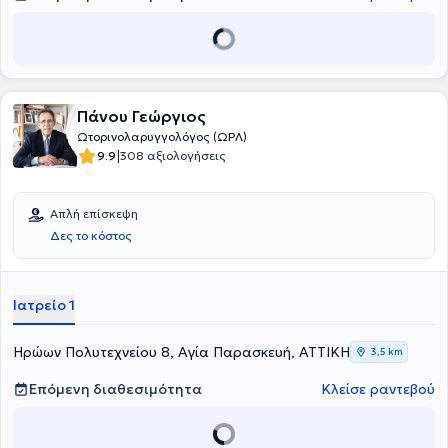
Γερμανίας. Έχει συμμετάσχει σε πάρα πολλά ελληνικά και διεθνή
συνέδρια και είναι κάτοχος της πιστοποίησης Υπερηχολόγου
κεφαλής και τραχήλου (DEGUM) από το Πανεπιστήμιο του Mainz.
Πάνου Γεώργιος
Ωτορινολαρυγγολόγος (ΩΡΛ)
|
9.9
308 αξιολογήσεις
Απλή επίσκεψη
Δες το κόστος
Ιατρείο 1
Ηρώων Πολυτεχνείου 8, Αγία Παρασκευή, ΑΤΤΙΚΗ
3,5 km
Επόμενη διαθεσιμότητα
Κλείσε ραντεβού