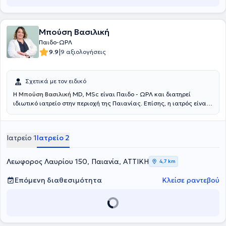
Μπούση Βασιλική
Παιδο-ΩΡΛ
|
9.9
9 αξιολογήσεις
Σχετικά με τον ειδικό
Η
Μπούση Βασιλική
MD, MSc είναι Παιδο - ΩΡΛ και διατηρεί
ιδιωτικό ιατρείο στην περιοχή της Παιανίας. Επίσης, η ιατρός είναι
επιμελήτρια της Κλινικής Ωτορινολαρυγγολογίας-Στοματικής και
Γναθοπροσωπικής Χειρουργικής του Metropolitan General και
συνεργάτης ιατρός της Κλινικής ΙΑΣΩ. Η ιατρός είναι πτυχιούχος
Ιατρείο 1
Ιατρείο 2
Ιατρικής του Αριστοτελείου Πανεπιστημίου Θεσσαλονίκης (ΑΠΘ) και
απόφοιτος του Μεταπτυχιακού Προγράμματος Σπουδών «Κλινική &
Βιομηχανική Φαρμακολογία» του ίδιου Πανεπιστημίου. Η ιατρός
Λεωφορος Λαυρίου 150, Παιανία, ΑΤΤΙΚΗ
4,7 km
ολοκλήρωσε την Ειδικότητα της Ωτορινολαρυγγολογίας -
Χειρουργικής Κεφαλής και Τραχήλου στην Α’ Πανεπιστημιακή
Επόμενη διαθεσιμότητα
Κλείσε ραντεβού
Ωτορινολαρυγγολογική Κλινική του Εθνικού και Καποδιστριακού
Πανεπιστημίου Αθηνών (Ε.Κ.Π.Α) στο Γενικό Νοσοκομείο Αθηνών
"Ιπποκράτειο". Τέλος, η ιατρός φροντίζει ενεργά να παρακολουθεί
τις εξελίξεις στον τομέα της με συμμετοχή σε Ιατρικά Συνέδρια &
Courses.