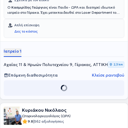
Ο
Κασμιρίδης Γεώργιος
είναι Παιδο - ΩΡΛ και διατηρεί ιδιωτικό
ιατρείο στο Γέρακα. Έχει μετεκπαιδευθεί στο Laser Department του
University College of London και έχει ειδικευθεί στις
Ωτορινολαρυγγολογικές Κλινικές του Γενικού Νοσοκομείου Αθηνών
Απλή επίσκεψη
"Γ. Γεννηματάς", του Γενικού Νοσοκομείου Παίδων Πεντέλης και του
Δες το κόστος
Ειδικού Αντικαρκινικού Νοσοκομείου Πειραιά "Μεταξά". Πέραν του
ιδιωτικού του ιατρείου, ο γιατρός συνεργάζεται με το Νοσοκομείο
"Υγεία", με το Ιδιωτικό Νοσοκομείο "Μητέρα" και το Αττικό
Θεραπευτήριο. Στο ιδιωτικό του ιατρείο, προσφέρει πλήθος
Ιατρείο 1
υπηρεσιών σε παιδιά και ενήλικες, εξατομικευμένες για τις
ανάγκες εκάστοτε ασθενούς.
Αχαΐας 11 & Ηρωών Πολυτεχνείου 9, Γέρακας, ΑΤΤΙΚΗ
2,3 km
Επόμενη διαθεσιμότητα
Κλείσε ραντεβού
Κυριάκου Νικόλαος
Ωτορινολαρυγγολόγος (ΩΡΛ)
|
9.8
562 αξιολογήσεις