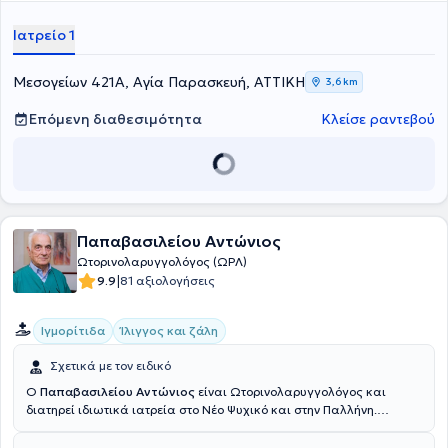
πλήθος υπηρεσιών, εξατομικευμένες για τις ανάγκες εκάστοτε
ασθενούς.
Ιατρείο 1
Μεσογείων 421Α, Αγία Παρασκευή, ΑΤΤΙΚΗ
3,6 km
Επόμενη διαθεσιμότητα
Κλείσε ραντεβού
Παπαβασιλείου Αντώνιος
Ωτορινολαρυγγολόγος (ΩΡΛ)
|
9.9
81 αξιολογήσεις
Ιγμορίτιδα
Ίλιγγος και ζάλη
Σχετικά με τον ειδικό
Ο
Παπαβασιλείου Αντώνιος
είναι Ωτορινολαρυγγολόγος και
διατηρεί ιδιωτικά ιατρεία στο Νέο Ψυχικό και στην Παλλήνη.
Αποφοίτησε από την Στρατιωτική Ιατρική Σχολή και την Ιατρική
Σχολή του Αριστοτελείου Πανεπιστημίου Θεσσαλονίκης. Είναι