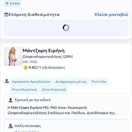
5,4 km
Επόμενη διαθεσιμότητα
Κλείσε ραντεβού
Μάντζαρη Ειρήνη
Ωτορινολαρυγγολόγος (ΩΡΛ)
MD, PhD
|
9.8
271 αξιολογήσεις
Αφαίρεση Αμυγδαλών
Διάφραγμα μύτης
Ρινίτιδα
Ρινοπλαστική
Ωτοπλαστική
Σχετικά με την ειδικό
Η
Μάντζαρη Ειρήνη
MD, PhD είναι Χειρουργός
Ωτορινολαρυγγολόγος Ενηλίκων και Παίδων, Διευθύντρια της
Β΄ΩΡΛ Κλινικής- Χειρουργικής Κλινικής Ρινός. Λειτουργικής και
Επανορθωτικής Ρινοπλαστικής στο ΙΑΣΩ Hospital και διατηρεί
Απλή επίσκεψη
ιδιωτικό ιατρείο στο Χαλάνδρι Αττικής. Είναι πτυχιούχος της