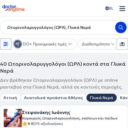
doctoranytime
EL
Ωτορινολαρυγγολόγος (ΩΡΛ), Γλυκά Νερά
DO+ Προνομιακές τιμές
Διαθεσιμότητα
Υ
40
Ωτορινολαρυγγολόγοι (ΩΡΛ) κοντά στα Γλυκά
Νερά
Δεν βρέθηκαν Ωτορινολαρυγγολόγοι (ΩΡΛ) με online
ραντεβού στα Γλυκά Νερά, αλλά σε κοντινές περιοχές.
Αττική
Ανατολικά προάστια Αθήνας
Γλυκά Νερά
Κάν
Στεφανάκης Ιωάννης
Χειρουργός Ωτορινολαρυγγολόγος, ενηλίκων και παίδων
|
9.9
175 αξιολογήσεις