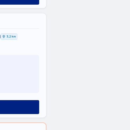
Η
3,2 km