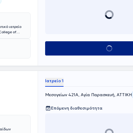
τικό ιατρείο
College of
ενικού
ν Πεντέλης και
Κλείσε ραντεβού
ιδιωτικού του
τικό Νοσοκομείο
φέρει πλήθος
εκάστοτε
Ιατρείο 1
Μεσογείων 421Α, Αγία Παρασκευή, ΑΤΤΙΚΗ
Επόμενη διαθεσιμότητα
Παίδων