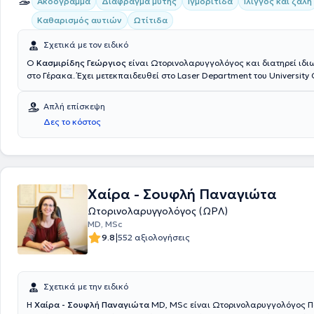
Ακοόγραμμα
Διάφραγμα μύτης
Ιγμορίτιδα
Ίλιγγος και ζάλη
Καθαρισμός αυτιών
Ωτίτιδα
Σχετικά με τον ειδικό
Ο
Κασμιρίδης Γεώργιος
είναι Ωτορινολαρυγγολόγος και διατηρεί ιδιω
στο Γέρακα. Έχει μετεκπαιδευθεί στο Laser Department του University 
London και έχει ειδικευθεί στις Ωτορινολαρυγγολογικές Κλινικές του Γ
Νοσοκομείου Αθηνών "Γ. Γεννηματάς", του Γενικού Νοσοκομείου Παίδω
Απλή επίσκεψη
του Ειδικού Αντικαρκινικού Νοσοκομείου Πειραιά "Μεταξά". Πέραν του 
Δες το κόστος
ιατρείου, ο γιατρός συνεργάζεται με το Νοσοκομείο "Υγεία", με το Ιδιω
"Μητέρα" και το Αττικό Θεραπευτήριο. Στο ιδιωτικό του ιατρείο, προσ
υπηρεσιών σε παιδιά και ενήλικες, εξατομικευμένες για τις ανάγκες 
ασθενούς.
Χαίρα - Σουφλή Παναγιώτα
Ωτορινολαρυγγολόγος (ΩΡΛ)
MD, MSc
|
9.8
552 αξιολογήσεις
Σχετικά με την ειδικό
Η
Χαίρα - Σουφλή Παναγιώτα
MD, MSc είναι Ωτορινολαρυγγολόγος 