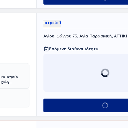
θενούς.
Ιατρείο 1
Αγίου Ιωάννου 73, Αγία Παρασκευή, ΑΤΤΙΚ
Επόμενη διαθεσιμότητα
ικό ιατρείο
Σχολή
ς. Ειδικεύτηκε
ού
ίου
Κλείσε ραντεβού
γολογία.
τιωτικού
, στη
αι στην