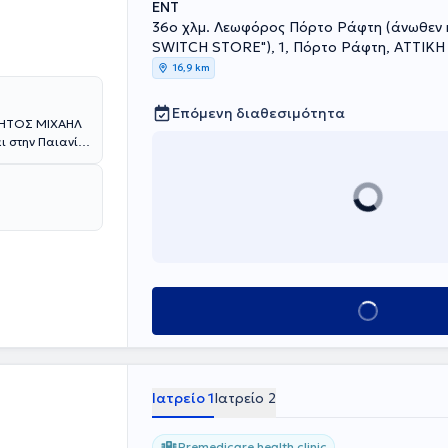
ENT
36ο χλμ. Λεωφόρος Πόρτο Ράφτη (άνωθεν 
SWITCH STORE"), 1, Πόρτο Ράφτη, ΑΤΤΙΚΗ
16,9 km
Επόμενη διαθεσιμότητα
ΘΗΤΟΣ ΜΙΧΑΗΛ
αι στην Παιανία
σίες σε όλο το
EGLI STUDI
τητα της
ς μεταπτυχιακού
ς χώρας' από
ετέλεσε
αι στις ΩΡΛ
.Ν.Θ.Α " Η
Κλείσε ραντεβού
ς εργασιών
Ιατρείο 1
Ιατρείο 2
Premedicare health clinic