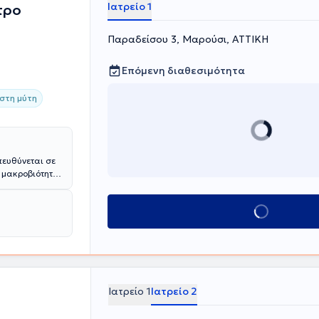
Ιατρείο 1
τρο
Παραδείσου 3, Μαρούσι, ΑΤΤΙΚΗ
Επόμενη διαθεσιμότητα
στη μύτη
πευθύνεται σε
η μακροβιότητα
ροσφέρεται ένα
ς Ιγμορίτιδα,
Κλείσε ραντεβού
 Στοματίτιδα,
υροωτολογικά
ός Διευθυντής
Med. Ac,
αλής και
Ιατρείο 1
Ιατρείο 2