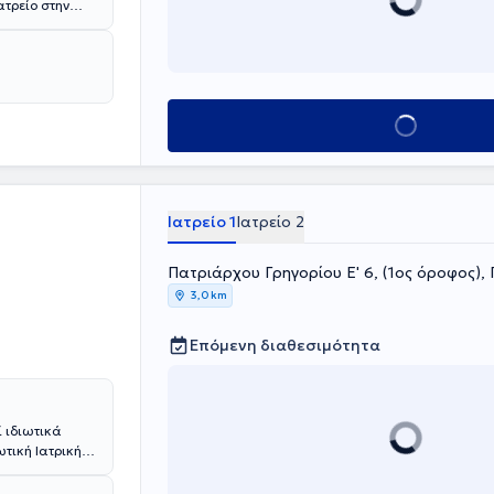
ατρείο στην
Ακοολογία -
ών, Διατελεί
ια τις ανάγκες
Κλείσε ραντεβού
Ιατρείο 1
Ιατρείο 2
Πατριάρχου Γρηγορίου Ε' 6, (1ος όροφος),
3,0 km
Επόμενη διαθεσιμότητα
 ιδιωτικά
ωτική Ιατρική
ονίκης. Είναι
ευθυντής της