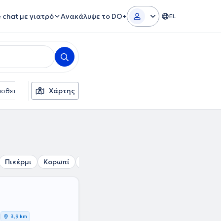
e chat με γιατρό
Ανακάλυψε το DO+
EL
σθετα φίλτρα
Χάρτης
Γλώσσες
Ασφαλιστικές εταιρείες
Πικέρμι
Κορωπί
Μαρκόπουλο
Αρτέμιδα
Ραφήνα
Η
3,9 km