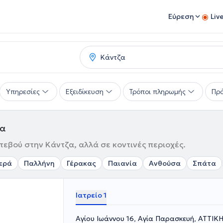
Εύρεση
Liv
Υπηρεσίες
Εξειδίκευση
Τρόποι πληρωμής
Πρό
ζα
τεβού στην Κάντζα, αλλά σε κοντινές περιοχές.
ερά
Παλλήνη
Γέρακας
Παιανία
Ανθούσα
Σπάτα
Ιατρείο 1
Αγίου Ιωάννου 16, Αγία Παρασκευή, ΑΤΤΙΚ