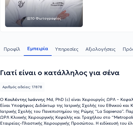
10 Φωτογραφίες
Εμπειρία
Προφίλ
Υπηρεσίες
Αξιολογήσεις
Πρόσ
Γιατί είναι ο κατάλληλος για σένα
Αριθμός αδείας: 17878
O
Κουλέντης Ιωάννης
Md, PhD (c) είναι Χειρουργός ΩΡΛ – Κεφαλή
Είναι Υποψήφιος Διδάκτωρ της Ιατρικής Σχολής του Εθνικού και
Ιατρικής Σχολής του Πανεπιστημίου της Ρώμης “La Sapienza”. Παρά
ΩΡΛ Κλινικής Χειρουργικής Κεφαλής και Τραχήλου στο “Metropolit
Εταιρείας-Πλαστικής Χειρουργικής Προσώπου. Η ειδίκευσή του έλ
στην ΩΡΛ Κλινική ΓΝ Παίδων Πεντέλης, στον Β’ Χειρουργικό Τομέ