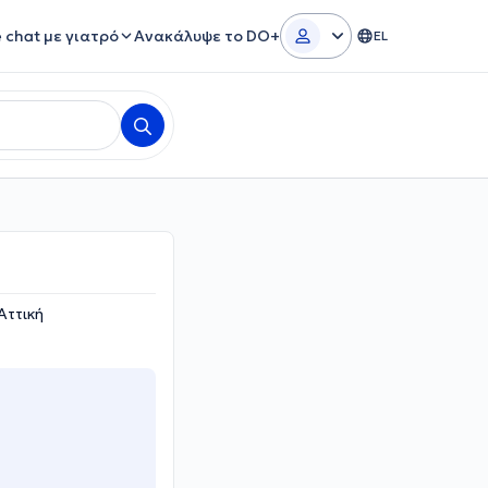
e chat με γιατρό
Ανακάλυψε το DO+
EL
Αττική