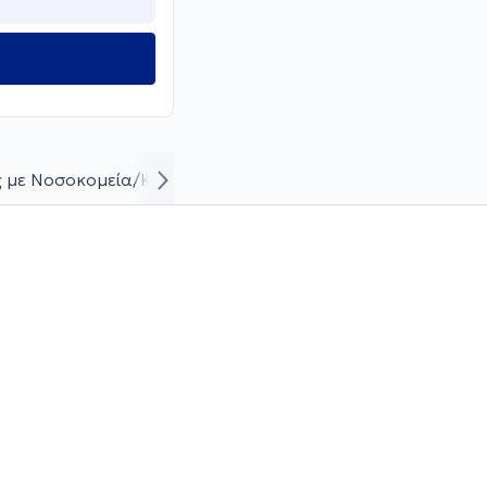
 με Νοσοκομεία/Κλινικές
Βιογραφικό και καριέρα