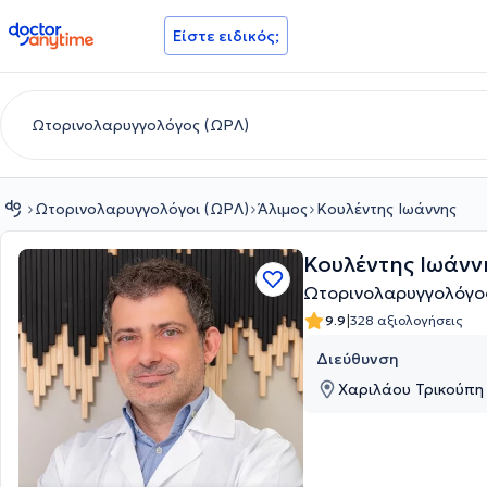
doctoranytime
Είστε ειδικός;
Ωτορινολαρυγγολόγοι (ΩΡΛ)
Άλιμος
Κουλέντης Ιωάννης
Κουλέντης Ιωάνν
Ωτορινολαρυγγολόγος
|
9.9
328 αξιολογήσεις
Διεύθυνση
Χαριλάου Τρικούπη 1