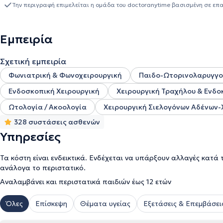
Χειρουργική Κλινική 251 του ΓΝΑ ενώ υπήρξε Ιατρός υπηρεσίας Υ
Την περιγραφή επιμελείται η ομάδα του doctoranytime βασισμένη σε επ
Μολάων, Λακωνίας. Έχει διαρκείς δημοσιεύσεις σε έγκριτα επιστ
εκπαιδευτικά courses εξειδίκευσης. Παράλληλα, διατέλεσε συνεργά
Outcomes Study (EuSOS Study) υπό την αιγίδα των European Societ
Εμπειρία
Anaesthesiology (ESA), the Royal College of Anaesthetists. Ακόμ
Θεραπείας και Επείγουσας Ιατρικής, υπήρξε τακτικός ομιλητής σε
Σχετική εμπειρία
Φροντιστήριο με θέμα «Ενδοσκοπικός έλεγχος κατάποσης» στο 19o
Πλαστικής Χειρουργικής Προσώπου, στο 19ο Σεμινάριο ΩΡΛ Αλλερ
Φωνιατρική & Φωνοχειρουργική
Παιδο-Ωτορινολαρυγγο
Σεμινάριο Ελληνικής Εταιρείας Φωνιατρικής και Διαταραχών Κατά
Ενδοσκοπική Χειρουργική
Χειρουργική Τραχήλου & Ενδο
αντιμετώπιση παθήσεων οι οποίες σχετίζονται με την ακουστική 
και κατάποσης και σε νεοπλάσματα κεφαλής και τραχήλου.
Ωτολογία / Ακοολογία
Χειρουργική Σιελογόνων Αδένων-
328 συστάσεις ασθενών
Υπηρεσίες
Τα κόστη είναι ενδεικτικά. Ενδέχεται να υπάρξουν αλλαγές κατά 
ανάλογα το περιστατικό.
Αναλαμβάνει και περιστατικά παιδιών έως 12 ετών
Όλες
Επίσκεψη
Θέματα υγείας
Εξετάσεις & Επεμβάσει