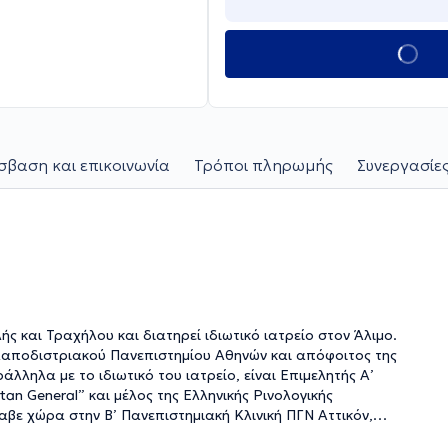
βαση και επικοινωνία
Τρόποι πληρωμής
Συνεργασίες
ς και Τραχήλου και διατηρεί ιδιωτικό ιατρείο στον Άλιμο.
 Καποδιστριακού Πανεπιστημίου Αθηνών και απόφοιτος της
λληλα με το ιδιωτικό του ιατρείο, είναι Επιμελητής Α’
an General” και μέλος της Ελληνικής Ρινολογικής
αβε χώρα στην Β’ Πανεπιστημιακή Κλινική ΠΓΝ Αττικόν,
α στην Χειρουργική Θώρακος του Νοσοκομείου ΚΑΤ, στην Α’