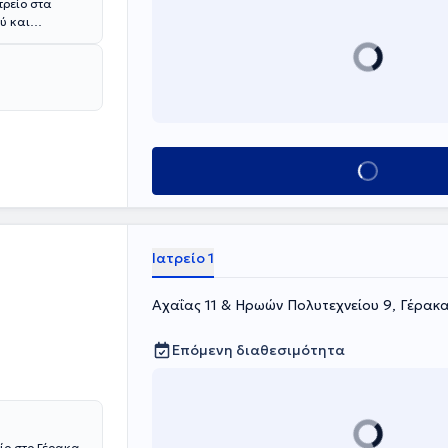
τρείο στα
ύ και
είο
έλος, ο ιατρός
μελητής στο
Κλείσε ραντεβού
Ιατρείο 1
Αχαΐας 11 & Ηρωών Πολυτεχνείου 9, Γέρακ
Επόμενη διαθεσιμότητα
ίο στο Γέρακα.