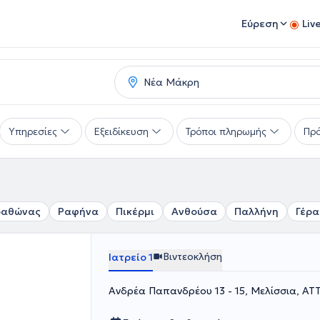
Εύρεση
Liv
Υπηρεσίες
Εξειδίκευση
Τρόποι πληρωμής
Πρό
αθώνας
Ραφήνα
Πικέρμι
Ανθούσα
Παλλήνη
Γέρα
Βιντεοκλήση
Ιατρείο 1
Ανδρέα Παπανδρέου 13 - 15, Μελίσσια, ΑΤ