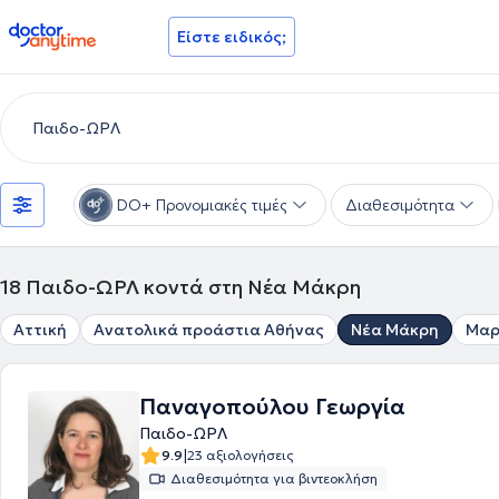
doctoranytime
Είστε ειδικός;
DO+ Προνομιακές τιμές
Διαθεσιμότητα
18
Παιδο-ΩΡΛ κοντά στη Νέα Μάκρη
Αττική
Ανατολικά προάστια Αθήνας
Νέα Μάκρη
Μαρ
Παναγοπούλου Γεωργία
Παιδο-ΩΡΛ
|
9.9
23 αξιολογήσεις
Διαθεσιμότητα για βιντεοκλήση