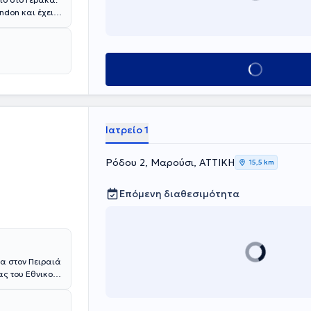
ndon και έχει
είου Αθηνών "Γ.
ύ
υ ιατρείου, ο
ομείο "Μητέρα"
Κλείσε ραντεβού
θος υπηρεσιών
θενούς.
Ιατρείο 1
Ρόδου 2, Μαρούσι, ΑΤΤΙΚΗ
15,5 km
Επόμενη διαθεσιμότητα
ία στον Πειραιά
ας του Εθνικού
ρία και γνώσεις
είας,