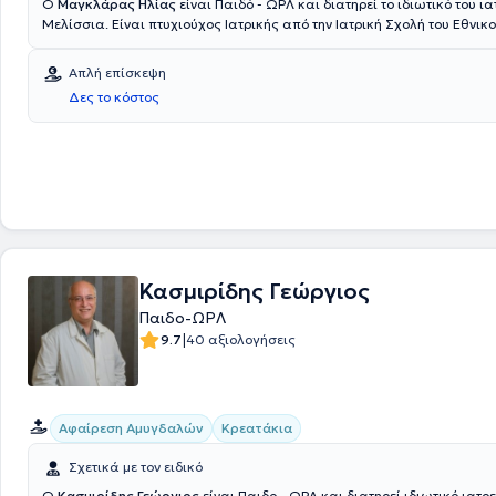
Ο
Μαγκλάρας Ηλίας
είναι Παιδό - ΩΡΛ και διατηρεί το ιδιωτικό του ια
Μελίσσια. Είναι πτυχιούχος Ιατρικής από την Ιατρική Σχολή του Εθνικο
Καποδιστριακού Πανεπιστημίου Αθηνών. Ο ιατρός ειδικεύτηκε στην
Ωτορινολαρυγγολογία στο Τζάνειο Νοσοκομείο Πειραιά, στο Νοσοκομ
Απλή επίσκεψη
Παμμακάριστος και στην Παιδοχειρουργική στο Νοσοκομείο Νίκαιας. Τ
Δες το κόστος
διατελεί Επιστημονικός Συνεργάτης του Νοσοκομείου ΜΗΤΕΡΑ και Επι
Νοσοκομείο ΥΓΕΙΑ.
Κασμιρίδης Γεώργιος
Παιδο-ΩΡΛ
|
9.7
40 αξιολογήσεις
Αφαίρεση Αμυγδαλών
Κρεατάκια
Σχετικά με τον ειδικό
Ο
Κασμιρίδης Γεώργιος
είναι Παιδο - ΩΡΛ και διατηρεί ιδιωτικό ιατρε