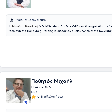
Σχετικά με τον ειδικό
Η
Μπούση Βασιλική
MD, MSc είναι Παιδο - ΩΡΛ και διατηρεί ιδιωτικό 
περιοχή της Παιανίας. Επίσης, η ιατρός είναι επιμελήτρια της Κλινικής
Ωτορινολαρυγγολογίας-Στοματικής και Γναθοπροσωπικής Χειρουργικ
Metropolitan General και συνεργάτης ιατρός της Κλινικής ΙΑΣΩ. Η ιατρ
πτυχιούχος Ιατρικής του Αριστοτελείου Πανεπιστημίου Θεσσαλονίκης 
απόφοιτος του Μεταπτυχιακού Προγράμματος Σπουδών «Κλινική & Βι
Φαρμακολογία» του ίδιου Πανεπιστημίου. Η ιατρός ολοκλήρωσε την Ει
Ωτορινολαρυγγολογίας - Χειρουργικής Κεφαλής και Τραχήλου στην Α’
Πανεπιστημιακή Ωτορινολαρυγγολογική Κλινική του Εθνικού και Καπ
Πανεπιστημίου Αθηνών (Ε.Κ.Π.Α) στο Γενικό Νοσοκομείο Αθηνών "Ιπποκρ
η ιατρός φροντίζει ενεργά να παρακολουθεί τις εξελίξεις στον τομέα τ
σε Ιατρικά Συνέδρια & Courses.
Ποθητός Μιχαήλ
Παιδο-ΩΡΛ
MSc
|
10
11 αξιολογήσεις