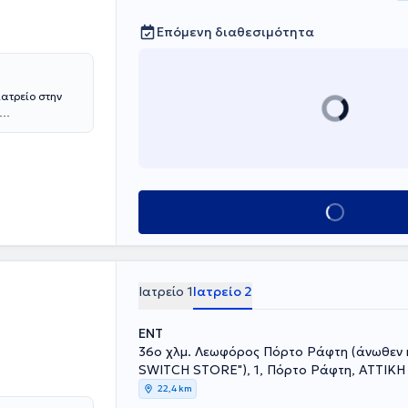
Επόμενη διαθεσιμότητα
ιατρείο στην
ής του
ός είναι
(ΑΠΘ) και
ομηχανική
δικότητα της
Κλείσε ραντεβού
οδιστριακού
άτειο". Τέλος,
ης με συμμετοχή
Ιατρείο 1
Ιατρείο 2
ENT
36ο χλμ. Λεωφόρος Πόρτο Ράφτη (άνωθεν 
SWITCH STORE"), 1, Πόρτο Ράφτη, ΑΤΤΙΚΗ
22,4 km