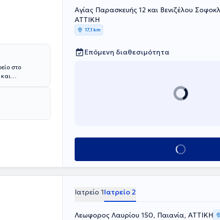
Αγίας Παρασκευής 12 και Βενιζέλου Σοφοκλή
ΑΤΤΙΚΗ
17,1 km
Επόμενη διαθεσιμότητα
ρείο στο
 και
ύ διπλώματος
ology.
ις
ίδων, Ιασώ
ράτειο". Στο
μβοών,
ρόνως είναι
είναι μέλος του
Κλείσε ραντεβού
ιρείας, της
ιρείας.
Ιατρείο 1
Ιατρείο 2
Λεωφορος Λαυρίου 150, Παιανία, ΑΤΤΙΚΗ