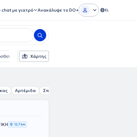
e chat με γιατρό
Ανακάλυψε το DO+
EL
σθετα φίλτρα
Χάρτης
Γλώσσες
Ασφαλιστικές εταιρείες
κας
Αρτέμιδα
Σπάτα
Κάντζα
Γλυκά Νερά
Παιανί
ΤΙΚΗ
12,7 km