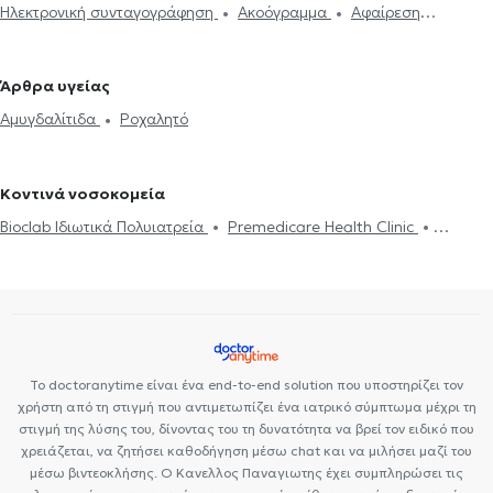
Ηλεκτρονική συνταγογράφηση
Ακοόγραμμα
Αφαίρεση
Πετρούπολη
Παιδο-ΩΡΛ στο Περιστέρι
Παιδο-ΩΡΛ στο
Αμυγδαλών
Aμυγδαλεκτομή
Κρεατάκια
Βαρηκοΐα
Παγκράτι
Παιδο-ΩΡΛ στη Δάφνη
Παιδο-ΩΡΛ στο Χαϊδάρι
Ροχαλητό
Γαστροοισοφαγική παλινδρόμηση
Πολύποδας στη
Παιδο-ΩΡΛ στην Παιανία
Παιδο-ΩΡΛ στην Κυπαρισσία
Παιδο-
Άρθρα υγείας
μύτη
Ωτοσκλήρυνση
Αμυγδαλίτιδα
ΩΡΛ στον Πειραιά
Παιδο-ΩΡΛ στο Κερατσίνι
Αμυγδαλίτιδα
Ροχαλητό
Κοντινά νοσοκομεία
Bioclab Ιδιωτικά Πολυιατρεία
Premedicare Health Clinic
Premedicare health clinic
Ιάζω
Center NT-CardioMetabolics
Το doctoranytime είναι ένα end-to-end solution που υποστηρίζει τον
χρήστη από τη στιγμή που αντιμετωπίζει ένα ιατρικό σύμπτωμα μέχρι τη
στιγμή της λύσης του, δίνοντας του τη δυνατότητα να βρεί τον ειδικό που
χρειάζεται, να ζητήσει καθοδήγηση μέσω chat και να μιλήσει μαζί του
μέσω βιντεοκλήσης. Ο Κανελλος Παναγιωτης έχει συμπληρώσει τις