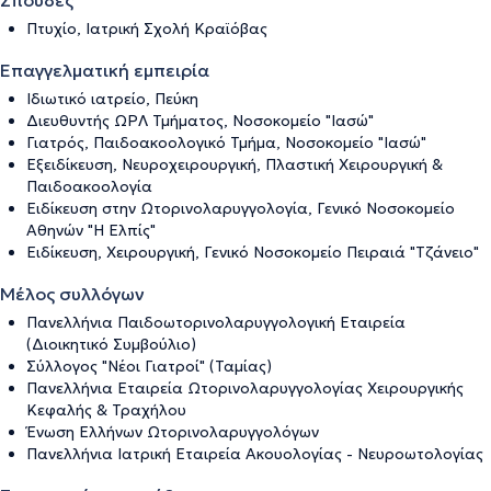
Σπουδές
Πτυχίο, Ιατρική Σχολή Κραϊόβας
Επαγγελματική εμπειρία
Ιδιωτικό ιατρείο, Πεύκη
Διευθυντής ΩΡΛ Τμήματος, Νοσοκομείο "Ιασώ"
Γιατρός, Παιδοακοολογικό Τμήμα, Νοσοκομείο "Ιασώ"
Εξειδίκευση, Νευροχειρουργική, Πλαστική Χειρουργική &
Παιδοακοολογία
Ειδίκευση στην Ωτορινολαρυγγολογία, Γενικό Νοσοκομείο
Αθηνών "Η Ελπίς"
Ειδίκευση, Χειρουργική, Γενικό Νοσοκομείο Πειραιά "Τζάνειο"
Μέλος συλλόγων
Πανελλήνια Παιδοωτορινολαρυγγολογική Εταιρεία
(Διοικητικό Συμβούλιο)
Σύλλογος "Νέοι Γιατροί" (Ταμίας)
Πανελλήνια Εταιρεία Ωτορινολαρυγγολογίας Χειρουργικής
Κεφαλής & Τραχήλου
Ένωση Ελλήνων Ωτορινολαρυγγολόγων
Πανελλήνια Ιατρική Εταιρεία Ακουολογίας - Νευροωτολογίας