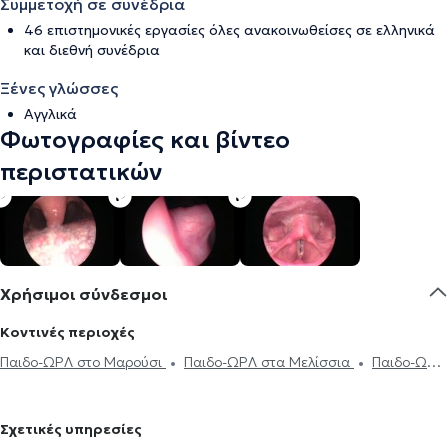
Συμμετοχή σε συνέδρια
46 επιστημονικές εργασίες όλες ανακοινωθείσες σε ελληνικά
και διεθνή συνέδρια
Ξένες γλώσσες
Αγγλικά
Φωτογραφίες και βίντεο
περιστατικών
Χρήσιμοι σύνδεσμοι
Κοντινές περιοχές
Παιδο-ΩΡΛ στο Μαρούσι
Παιδο-ΩΡΛ στα Μελίσσια
Παιδο-ΩΡΛ
στο Χαλάνδρι
Παιδο-ΩΡΛ στον Χολαργό
Παιδο-ΩΡΛ στο
Γαλάτσι
Παιδο-ΩΡΛ στους Αμπελόκηπους
Παιδο-ΩΡΛ στον
Σχετικές υπηρεσίες
Γέρακα
Παιδο-ΩΡΛ στην Πλατεία Μαβίλη
Παιδο-ΩΡΛ στην