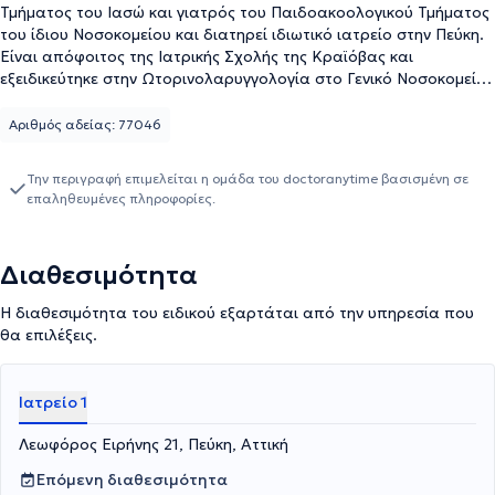
Τμήματος του Ιασώ και γιατρός του Παιδοακοολογικού Τμήματος
του ίδιου Νοσοκομείου και διατηρεί ιδιωτικό ιατρείο στην Πεύκη.
Είναι απόφοιτος της Ιατρικής Σχολής της Κραϊόβας και
εξειδικεύτηκε στην Ωτορινολαρυγγολογία στο Γενικό Νοσοκομείο
Αθηνών "Η Ελπίς". Επιπλέον εξειδίκευση έλαβε και στην
Νευροχειρουργική, την Πλαστική Χειρουργική και την
Αριθμός αδείας: 77046
Παιδοακοολογία. Σήμερα, στο ιδιωτικό του ιατρείο παρέχει
εξειδικευμένες υπηρεσίες και αντιμετωπίζει πλήθος παθήσεων,
Την περιγραφή επιμελείται η ομάδα του doctoranytime βασισμένη σε
όπως αιφνίδια βαρηκοΐα, άλγος προσώπου ή τραχήλου,
επαληθευμένες πληροφορίες.
αλλεργική ρινίτιδα, αμυγδαλές, βαρηκοΐα, βραχνάδα,
διαταραχές όσφρησης, διάφραγμα, εμβοές, εξωτερική ωτίτιδα,
θηλώματα, ίλιγγος, καρκίνος του λάρυγγα και του φάρυγγα,
Διαθεσιμότητα
λαρυγγίτιδα, παράλυση φωνητικών χορδών και πολύποδες.
Αριθμεί 46 επιστημονικές εργασίες, οι οποίες ανακοινώθηκαν σε
Η διαθεσιμότητα του ειδικού εξαρτάται από την υπηρεσία που
ελληνικά και διεθνή συνέδρια. Τέλος, ο γιατρός είναι μέλος της
θα επιλέξεις.
Πανελλήνιας Παιδοωτορινολαρυγγολογικής Εταιρείας, του
Συλλόγου "Νέοι Γιατροί", της Πανελλήνιας Εταιρείας
Ωτορινολαρυγγολογίας Χειρουργικής Κεφαλής & Τραχήλου, της
Ιατρείο 1
Ένωσης Ελλήνων Ωτορινολαρυγγολόγων και της Πανελλήνιας
Ιατρικής Εταιρείας Ακουολογίας - Νευροωτολογίας.
Λεωφόρος Ειρήνης 21, Πεύκη, Αττική
Επόμενη διαθεσιμότητα