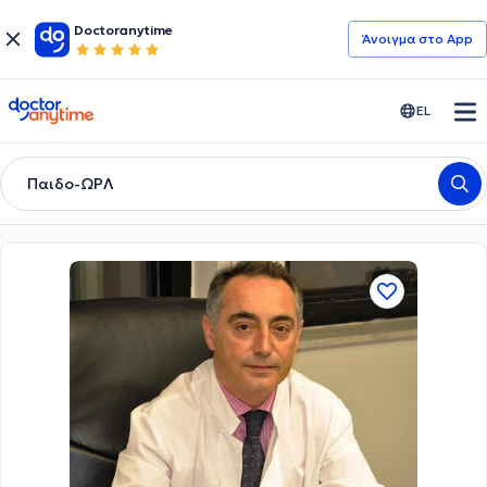
Doctoranytime
Άνοιγμα στο App
doctoranytime
EL
Παιδο-ΩΡΛ