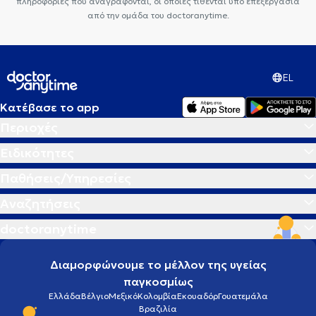
πληροφορίες που αναγράφονται, οι οποίες τίθενται υπό επεξεργασία
από την ομάδα του doctoranytime.
EL
Κατέβασε το app
Περιοχές
Ειδικότητες
Παθήσεις/Υπηρεσίες
Αναζητήσεις
doctoranytime
Διαμορφώνουμε το μέλλον της υγείας
παγκοσμίως
Ελλάδα
Βέλγιο
Μεξικό
Κολομβία
Εκουαδόρ
Γουατεμάλα
Βραζιλία