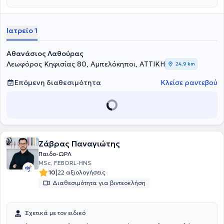
περιοχή των Αμπελοκήπων. Είναι πτυχιούχος Ιατρικής από το
Comenius University και απόφοιτος του Μεταπτυχιακού
Προγράμματος Σπουδών στην Ακοολογία - Νευροωτολογία του
Ιατρείο 1
Εθνικού και Καποδιστριακού Πανεπιστημίου Αθηνών (Ε.Κ.Π.Α).
Ολοκλήρωσε την Ειδικότητα Ωτορινολαρυγγολογίας-Χειρουργικής
Κεφαλής και Τραχήλου στην Ά Ωτορινολαρυγγολογική Κλινική του
Αθανάσιος Λαθούρας
Εθνικού και Καποδιστριακού Πανεπιστημίου Αθηνών (Ε.Κ.Π.Α) στο
Λεωφόρος Κηφισίας 80, Αμπελόκηποι, ΑΤΤΙΚΗ
24,9 km
Γ.Ν.Α. "Ιπποκράτειο". Τέλος, είναι συνεργάτης της Α'
Ωτορινολαρυγγολογικής Κλινικής της Γενικής Κλινικής "Μητέρα".
Επόμενη διαθεσιμότητα
Κλείσε ραντεβού
Ζάβρας Παναγιώτης
Παιδο-ΩΡΛ
MSc, FEBORL-HNS
|
10
22 αξιολογήσεις
Διαθεσιμότητα για βιντεοκλήση
Σχετικά με τον ειδικό