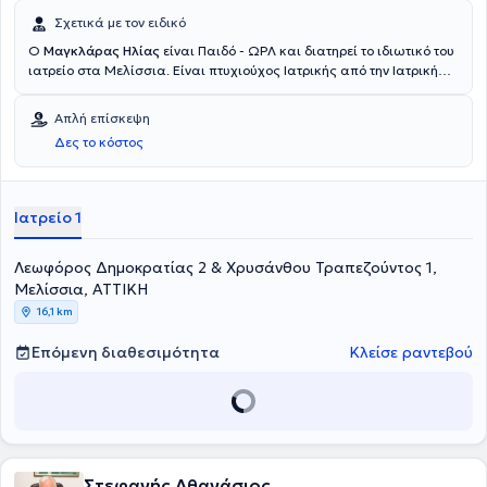
Σχετικά με τον ειδικό
Ο
Μαγκλάρας Ηλίας
είναι Παιδό - ΩΡΛ και διατηρεί το ιδιωτικό του
ιατρείο στα Μελίσσια. Είναι πτυχιούχος Ιατρικής από την Ιατρική
Σχολή του Εθνικού και Καποδιστριακού Πανεπιστημίου Αθηνών. Ο
ιατρός ειδικεύτηκε στην Ωτορινολαρυγγολογία στο Τζάνειο
Απλή επίσκεψη
Νοσοκομείο Πειραιά, στο Νοσοκομείο Παμμακάριστος και στην
Δες το κόστος
Παιδοχειρουργική στο Νοσοκομείο Νίκαιας. Τέλος, ο ιατρός
διατελεί Επιστημονικός Συνεργάτης του Νοσοκομείου ΜΗΤΕΡΑ και
Επιμελητής στο Νοσοκομείο ΥΓΕΙΑ.
Ιατρείο 1
Λεωφόρος Δημοκρατίας 2 & Χρυσάνθου Τραπεζούντος 1,
Μελίσσια, ΑΤΤΙΚΗ
16,1 km
Επόμενη διαθεσιμότητα
Κλείσε ραντεβού
Στεφανής Αθανάσιος