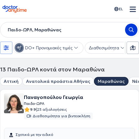
doctoranytime
EL
Παιδο-ΩΡΛ, Μαραθώνας
DO+ Προνομιακές τιμές
Διαθεσιμότητα
Υ
13
Παιδο-ΩΡΛ κοντά στον Μαραθώνα
Αττική
Ανατολικά προάστια Αθήνας
Μαραθώνας
Νέ
Παναγοπούλου Γεωργία
Παιδο-ΩΡΛ
|
9.9
23 αξιολογήσεις
Διαθεσιμότητα για βιντεοκλήση
Σχετικά με την ειδικό