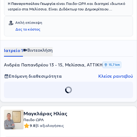
Η
Παναγοπούλου Γεωργία
είναι Παιδο-ΩΡΛ και διατηρεί ιδιωτικό
ιατρείο στα Μελίσσια. Είναι Διδάκτωρ του Δημοκρίτειου
Πανεπιστημίου Θράκης και πτυχιούχος της Ιατρικής Σχολής του
Εθνικού και Καποδιστριακού Πανεπιστημίου Αθηνών. Ειδικεύθηκε
Απλή επίσκεψη
στην Παιδοωτορινολαρυγγολογία και στην Ωτορινολαρυγγολογία
Δες το κόστος
ενηλίκων στο Γενικό Νοσοκομείο Παίδων Πεντέλης και στο Γενικό
Νοσοκομείο Αθηνών Κοργιαλένιο - Μπενάκειο Ελληνικού Ερυθρού
Σταυρού. Η ιατρός είναι Συνεργάτης Ωτορινολαρυγγολόγος σε
πολλά ιδιωτικά Νοσοκομεία και Πολυϊατρεία, καθώς και στους
Βιντεοκλήση
Ιατρείο 1
Γιατρούς SOS. Τέλος, έχει συμμετάσχει ως ακροάτρια και ως
ομιλήτρια σε πολυάριθμα συνέδρια με στόχο τη συνεχή επιμόρφωση
στο τομέα της ειδίκευσής της.
Ανδρέα Παπανδρέου 13 - 15, Μελίσσια, ΑΤΤΙΚΗ
15,7 km
Επόμενη διαθεσιμότητα
Κλείσε ραντεβού
Μαγκλάρας Ηλίας
Παιδο-ΩΡΛ
|
9.8
5 αξιολογήσεις