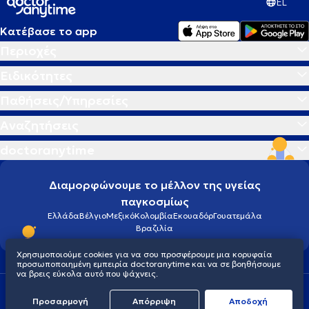
EL
Κατέβασε το app
Περιοχές
Ειδικότητες
Παθήσεις/Υπηρεσίες
Αναζητήσεις
doctoranytime
Διαμορφώνουμε το μέλλον της υγείας
παγκοσμίως
Ελλάδα
Βέλγιο
Μεξικό
Κολομβία
Εκουαδόρ
Γουατεμάλα
Βραζιλία
Χρησιμοποιούμε cookies για να σου προσφέρουμε μια κορυφαία
προσωποποιημένη εμπειρία doctoranytime και να σε βοηθήσουμε
να βρεις εύκολα αυτό που ψάχνεις.
Οροι χρήσης
Cookies
Πολιτική προστασίας προσωπικού απορρήτου
Προσαρμογή
Απόρριψη
Aποδοχή
© 2026 doctoranytime