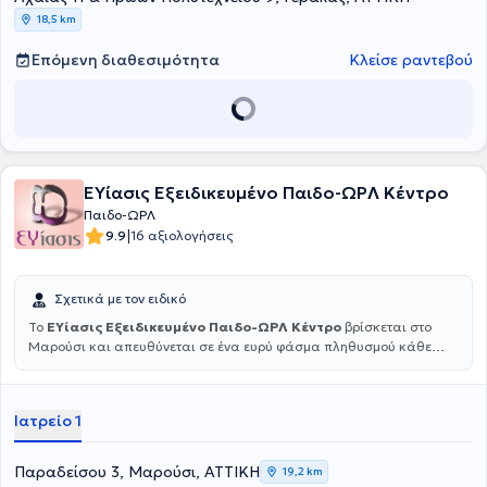
18,5 km
Επόμενη διαθεσιμότητα
Κλείσε ραντεβού
ΕΥίασις Εξειδικευμένο Παιδο-ΩΡΛ Κέντρο
Παιδο-ΩΡΛ
|
9.9
16 αξιολογήσεις
Σχετικά με τον ειδικό
Το
ΕΥίασις Εξειδικευμένο Παιδο-ΩΡΛ Κέντρο
βρίσκεται στο
Μαρούσι και απευθύνεται σε ένα ευρύ φάσμα πληθυσμού κάθε
ηλικίας. Στόχος του κέντρου είναι η μακροβιότητα του ατόμου, αλλά
και η εξασφάλιση υψηλής ποιότητας διαβίωσης. Προσφέρεται ένα
πλήθος εξειδικευμένων υπηρεσιών και δίνεται λύση σε παθήσεις
Ιατρείο 1
όπως Ιγμορίτιδα, Ίλιγγος και ζάλη, Ρινίτιδα και Aλλεργική ρινίτιδα,
διαταραχές φωνής, Στοματίτιδα, Φαρυγγίτιδα. Παράλληλα,
αντιμετωπίζονται όλα τα Ωτολογικά - Νευροωτολογικά
Παραδείσου 3, Μαρούσι, ΑΤΤΙΚΗ
19,2 km
προβλήματα, όπως βαρηκοΐα, εμβοές και υπερακουσία.