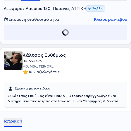
απόφοιτος του Μεταπτυχιακού Προγράμματος Σπουδών «Κλινική &
Βιομηχανική Φαρμακολογία» του ίδιου Πανεπιστημίου. Η ιατρός
Λεωφορος Λαυρίου 150, Παιανία, ΑΤΤΙΚΗ
24,3 km
ολοκλήρωσε την Ειδικότητα της Ωτορινολαρυγγολογίας -
Χειρουργικής Κεφαλής και Τραχήλου στην Α’ Πανεπιστημιακή
Επόμενη διαθεσιμότητα
Κλείσε ραντεβού
Ωτορινολαρυγγολογική Κλινική του Εθνικού και Καποδιστριακού
Πανεπιστημίου Αθηνών (Ε.Κ.Π.Α) στο Γενικό Νοσοκομείο Αθηνών
"Ιπποκράτειο". Τέλος, η ιατρός φροντίζει ενεργά να παρακολουθεί
τις εξελίξεις στον τομέα της με συμμετοχή σε Ιατρικά Συνέδρια &
Courses.
Κάλτσος Ευθύμιος
Παιδο-ΩΡΛ
MD, MSc, FEB-ORL
|
10
2 αξιολογήσεις
Σχετικά με τον ειδικό
Ο
Κάλτσος Ευθύμιος
είναι
Παιδο - Ωτορινολαρυγγολόγος
και
διατηρεί ιδιωτικό ιατρείο στο Γαλάτσι. Είναι Υποψήφιος Διδάκτωρ
της Παιδο - Ωτορινολαρυγγολογίας από την Ιατρική Σχολή του
Εθνικού και Καποδιστριακού Πανεπιστημίου Αθηνών και διαθέτει
μεταπτυχιακό δίπλωμα στην Κατεύθυνση επείγουσας φροντίδας
Ιατρείο 1
υγείας από το ίδιο Πανεπιστήμιο. Επιπλέον, διαθέτει πτυχίο Ιατρικής
από το Αριστοτέλειο Πανεπιστήμιο και έχει μετεκπαιδευτεί στην