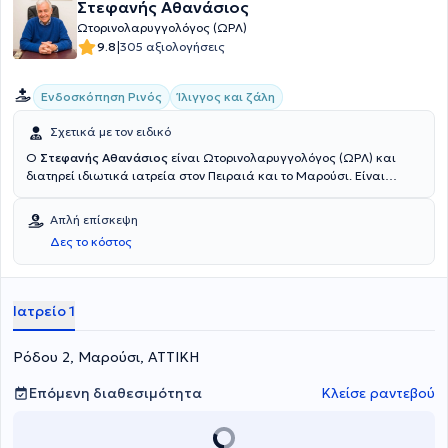
Στεφανής Αθανάσιος
Ωτορινολαρυγγολόγος (ΩΡΛ)
|
9.8
305 αξιολογήσεις
Ενδοσκόπηση Ρινός
Ίλιγγος και ζάλη
Σχετικά με τον ειδικό
Ο
Στεφανής Αθανάσιος
είναι Ωτορινολαρυγγολόγος (ΩΡΛ) και
διατηρεί ιδιωτικά ιατρεία στον Πειραιά και το Μαρούσι. Είναι
απόφοιτος ιατρικής της Σχολής Επιστημών Υγείας του Εθνικού και
Καποδιστριακού Πανεπιστημίου Αθηνών. Διαθέτει πολύτιμη
Απλή επίσκεψη
εμπειρία και γνώσεις στον κλάδο του, καθώς κατά τη διάρκεια της
Δες το κόστος
επαγγελματικής του πορείας, εργάστηκε επί σειρά ετών ως
Ωτορινολαρυγγολόγος στο Γενικό Νοσοκομείο Αθηνών
"Ιπποκράτειο", καθώς και στο Γενικό Νοσοκομείο Παίδων Αθηνών
"Π. & Α. Κυριακού". Τέλος, ο γιατρός συμμετέχει σε σεμινάρια και
Ιατρείο 1
συνέδρια της ειδικότητάς του και είναι μέλος του Ιατρικού Συλλόγου
Πειραιά και ειδικό μέλος του Ιατρικού Συλλόγου Αθηνών.
Ρόδου 2, Μαρούσι, ΑΤΤΙΚΗ
Επόμενη διαθεσιμότητα
Κλείσε ραντεβού