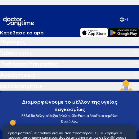
EL
Κατέβασε το app
Περιοχές
Ειδικότητες
Παθήσεις/Υπηρεσίες
Αναζητήσεις
doctoranytime
Διαμορφώνουμε το μέλλον της υγείας
παγκοσμίως
Ελλάδα
Βέλγιο
Μεξικό
Κολομβία
Εκουαδόρ
Γουατεμάλα
Βραζιλία
Χρησιμοποιούμε cookies για να σου προσφέρουμε μια κορυφαία
προσωποποιημένη εμπειρία doctoranytime και να σε βοηθήσουμε