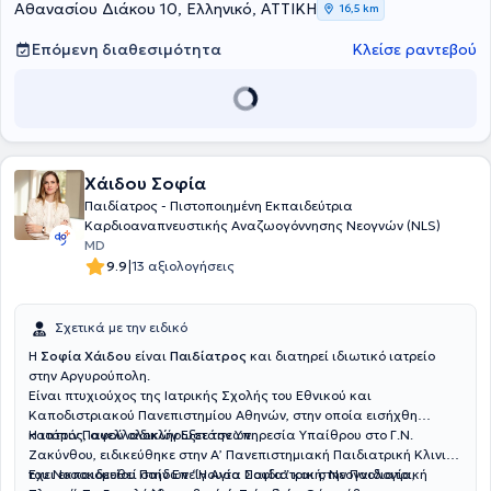
αποκομίζοντας πλούσια κλινική εμπειρία των συχνών και σπάνιων
Αθανασίου Διάκου 10, Ελληνικό, ΑΤΤΙΚΗ
16,5 km
νοσημάτων της βρεφικής, παιδικής και εφηβικής ηλικίας.
Επόμενη διαθεσιμότητα
Κλείσε ραντεβού
Χάιδου Σοφία
Παιδίατρος - Πιστοποιημένη Εκπαιδεύτρια
Καρδιοαναπνευστικής Αναζωογόννησης Νεογνών (NLS)
MD
|
9.9
13 αξιολογήσεις
Σχετικά με την ειδικό
Η
Σοφία Χάιδου
είναι
Παιδίατρος
και διατηρεί ιδιωτικό ιατρείο
στην Αργυρούπολη.
Είναι πτυχιούχος της Ιατρικής Σχολής του Εθνικού και
Καποδιστριακού Πανεπιστημίου Αθηνών, στην οποία εισήχθη
κατόπιν Πανελλαδικών Εξετάσεων.
Η ιατρός, αφού ολοκλήρωσε την Υπηρεσία Υπαίθρου στο Γ.Ν.
Ζακύνθου, ειδικεύθηκε στην Α’ Πανεπιστημιακή Παιδιατρική Κλινική
του Νοσοκομείου Παίδων “Η Αγία Σοφία” και στην Παιδιατρική
Έχει εκπαιδευθεί στην Επείγουσα Παιδιατρική, Νεογνολογία,