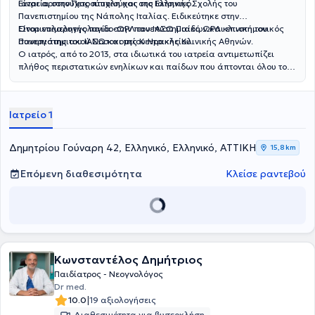
ιατρεία στην Πετρούπολη και στο Ελληνικό.
Είναι αριστούχος πτυχιούχος της Ιατρικής Σχολής του
Πανεπιστημίου της Νάπολης Ιταλίας. Ειδικεύτηκε στην
Ωτορινολαρυγγολογία στην πανεπιστημιακή ΩΡΛ κλινική του
Είναι επιμελητής παιδο-ΩΡΛ του ΙΑΣΩ Παίδων και επιστημονικός
Πανεπιστημιακού Νοσοκομείου Ηρακλείου.
συνεργάτης του ΙΑΣΩ και της Κεντρικής Κλινικής Αθηνών.
Ο ιατρός, από το 2013, στα ιδιωτικά του ιατρεία αντιμετωπίζει
πλήθος περιστατικών ενηλίκων και παίδων που άπτονται όλου του
φάσματος της ειδικότητάς του.
Ιατρείο 1
Δημητρίου Γούναρη 42, Ελληνικό, Ελληνικό, ΑΤΤΙΚΗ
15,8 km
Επόμενη διαθεσιμότητα
Κλείσε ραντεβού
Κωνσταντέλος Δημήτριος
Παιδίατρος - Νεογνολόγος
Dr med.
|
10.0
19 αξιολογήσεις
Διαθεσιμότητα για βιντεοκλήση