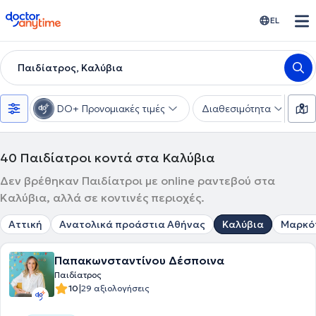
doctoranytime
EL
Παιδίατρος, Καλύβια
DO+ Προνομιακές τιμές
Διαθεσιμότητα
Υ
40
Παιδίατροι κοντά στα Καλύβια
Δεν βρέθηκαν Παιδίατροι με online ραντεβού στα
Καλύβια, αλλά σε κοντινές περιοχές.
Αττική
Ανατολικά προάστια Αθήνας
Καλύβια
Μαρκό
Παπακωνσταντίνου Δέσποινα
Παιδίατρος
|
10
29 αξιολογήσεις