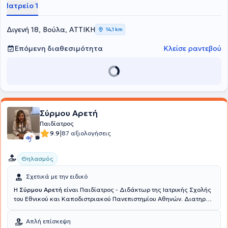
Νοσοκομείου Παίδων Αθηνών "Η Αγία Σοφία". Τέλος, η γιατρός
Ιατρείο 1
συμμετέχει σε πλήθος παιδιατρικών συνεδρίων στην Ελλάδα και το
εξωτερικό στα πλαίσια της συνεχούς κατάρτισης και προσφέρει
πλήθος υπηρεσιών, εξατομικευμένες για τις ανάγκες κάθε παιδιού.
Διγενή 18, Βούλα, ΑΤΤΙΚΗ
14,1 km
Επόμενη διαθεσιμότητα
Κλείσε ραντεβού
Σύρμου Αρετή
Παιδίατρος
|
9.9
87 αξιολογήσεις
Θηλασμός
Σχετικά με την ειδικό
Η
Σύρμου Αρετή
είναι Παιδίατρος - Διδάκτωρ της Ιατρικής Σχολής
του Εθνικού και Καποδιστριακού Πανεπιστημίου Αθηνών. Διατηρεί
ιδιωτικό ιατρείο στη Μεταμόρφωση. Είναι απόφοιτος της Ιατρικής
Σχολής του Αριστοτέλειου Πανεπιστημίου Θεσσαλονίκης και
Απλή επίσκεψη
ειδικεύτηκε στη Β΄ Πανεπιστημιακή Παιδιατρική Κλινική του Γενικού