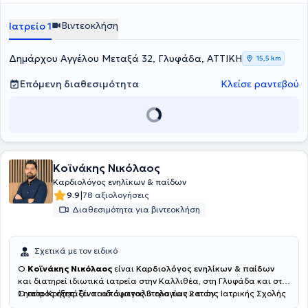
Βιντεοκλήση
Ιατρείο 1
Δημάρχου Αγγέλου Μεταξά 32, Γλυφάδα, ΑΤΤΙΚΗ
15,5 km
Επόμενη διαθεσιμότητα
Κλείσε ραντεβού
Κοϊνάκης Νικόλαος
Καρδιολόγος ενηλίκων & παίδων
|
9.9
78 αξιολογήσεις
Διαθεσιμότητα για βιντεοκλήση
Σχετικά με τον ειδικό
Ο
Κοϊνάκης Νικόλαος
είναι
Καρδιολόγος ενηλίκων & παίδων
και διατηρεί ιδιωτικά ιατρεία στην Καλλιθέα, στη Γλυφάδα και στη
Σητεία Κρήτης. Είναι απόφοιτος Βιολογίας και της Ιατρικής Σχολής
Ο ιατρός εξετάζει παιδιά μεγαλύτερα των 2 ετών.
του Πανεπιστημίου Κρήτης. Ειδικεύτηκε στην καρδιολογία στο Γενικό