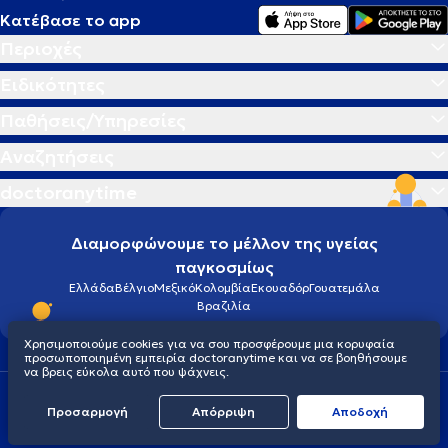
Κατέβασε το app
Περιοχές
Ειδικότητες
Παθήσεις/Υπηρεσίες
Αναζητήσεις
doctoranytime
Διαμορφώνουμε το μέλλον της υγείας
παγκοσμίως
Ελλάδα
Βέλγιο
Μεξικό
Κολομβία
Εκουαδόρ
Γουατεμάλα
Βραζιλία
Χρησιμοποιούμε cookies για να σου προσφέρουμε μια κορυφαία
προσωποποιημένη εμπειρία doctoranytime και να σε βοηθήσουμε
να βρεις εύκολα αυτό που ψάχνεις.
Οροι χρήσης
Cookies
Πολιτική προστασίας προσωπικού απορρήτου
Προσαρμογή
Απόρριψη
Aποδοχή
© 2026 doctoranytime