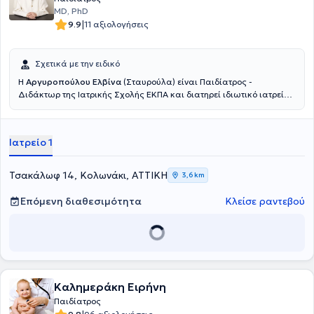
MD, PhD
|
9.9
11 αξιολογήσεις
Σχετικά με την ειδικό
Η
Αργυροπούλου Ελβίνα
(Σταυρούλα) είναι Παιδίατρος -
Διδάκτωρ της Ιατρικής Σχολής ΕΚΠΑ και διατηρεί ιδιωτικό ιατρείο
στο Κολωνάκι. Γεννήθηκε και μεγάλωσε στην Καλαμάτα. Είναι
απόφοιτος της Ιατρικής Σχολής του Εθνικού και Καποδιστριακού
Πανεπιστημίου Αθηνών. Ειδικεύθηκε στην Παιδιατρική στη Β'
Ιατρείο 1
Πανεπιστημιακή Κλινική του Γενικού Νοσοκομείου Παίδων ''Π. & Α.
Κυριακού''. Απέκτησε τη διδακτορική της διατριβή τον Ιούλιο του
2025, για την οποία έλαβε υποτροφία και βραβεύθηκε από την
Τσακάλωφ 14, Κολωνάκι, ΑΤΤΙΚΗ
3,6 km
Ελληνική Διαβητολογική Εταιρεία. Έχει εμπειρία στην αντιμετώπιση
επειγόντων παιδιατρικών περιστατικών καθώς εργάσθηκε ως
Επόμενη διαθεσιμότητα
Κλείσε ραντεβού
Επιμελήτρια Παιδίατρος στο Τμήμα Επειγόντων Περιστατικών (ΤΕΠ)
του Νοσοκομείου Παίδων ''Αγία Σοφία''. Εργάζεται ως Επιμελήτρια
Παιδίατρος στο Ιασώ Παίδων και είναι εξωτερικός συνεργάτης στο
Ιατρικό Κέντρο Αθηνών.
Καλημεράκη Ειρήνη
Παιδίατρος