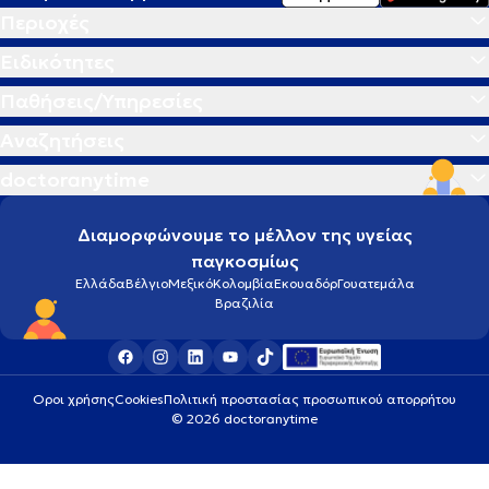
Περιοχές
Ειδικότητες
Παθήσεις/Υπηρεσίες
Αναζητήσεις
doctoranytime
Διαμορφώνουμε το μέλλον της υγείας
παγκοσμίως
Ελλάδα
Βέλγιο
Μεξικό
Κολομβία
Εκουαδόρ
Γουατεμάλα
Βραζιλία
Οροι χρήσης
Cookies
Πολιτική προστασίας προσωπικού απορρήτου
© 2026 doctoranytime