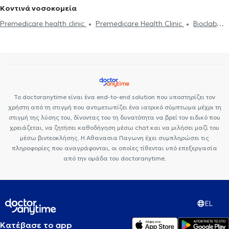
Κοντινά νοσοκομεία
Premedicare health clinic
Premedicare Health Clinic
Bioclab
Ιδιωτικά Πολυιατρεία
Ιάζω
Center NT-CardioMetabolics
Το doctoranytime είναι ένα end-to-end solution που υποστηρίζει τον
χρήστη από τη στιγμή που αντιμετωπίζει ένα ιατρικό σύμπτωμα μέχρι τη
στιγμή της λύσης του, δίνοντας του τη δυνατότητα να βρεί τον ειδικό που
χρειάζεται, να ζητήσει καθοδήγηση μέσω chat και να μιλήσει μαζί του
μέσω βιντεοκλήσης. Η Αθανασια Παγωνη έχει συμπληρώσει τις
πληροφορίες που αναγράφονται, οι οποίες τίθενται υπό επεξεργασία
από την ομάδα του doctoranytime.
EL
Κατέβασε το app