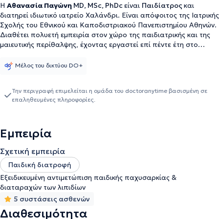
Η
Αθανασία Παγώνη
MD, MSc, PhDc
είναι
Παιδίατρος
και
διατηρεί ιδιωτικό ιατρείο Χαλάνδρι. Είναι απόφοιτος της Ιατρικής
Σχολής του Εθνικού και Καποδιστριακού Πανεπιστημίου Αθηνών.
Διαθέτει πολυετή εμπειρία στον χώρο της παιδιατρικής και της
μαιευτικής περίθαλψης, έχοντας εργαστεί επί πέντε έτη στο
Γενικό Νοσοκομείο Παίδων "Αγία Σοφία", ενώ από το 2022
συνεχίζει την επαγγελματική της πορεία στο Μαιευτήριο
Μέλος του δικτύου DO+
"Μητέρα". Είναι ενεργό μέλος του Ιατρικού Συλλόγου Αθηνών από
το 2012 και προσεγγίζει το έργο της με αφοσίωση, συνέπεια και
Την περιγραφή επιμελείται η ομάδα του doctoranytime βασισμένη σε
υψηλό αίσθημα ευθύνης απέναντι στους ασθενείς της.
επαληθευμένες πληροφορίες.
Εμπειρία
Σχετική εμπειρία
Παιδική διατροφή
Εξειδικευμένη αντιμετώπιση παιδικής παχυσαρκίας &
διαταραχών των λιπιδίων
5 συστάσεις ασθενών
Διαθεσιμότητα