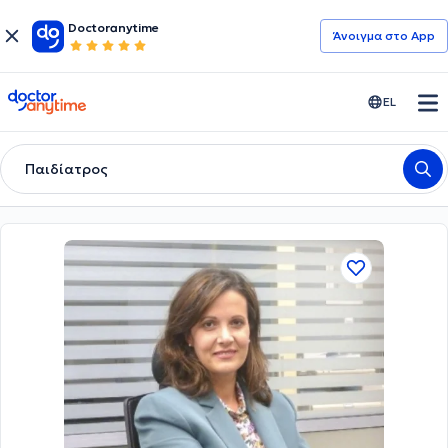
Doctoranytime
Άνοιγμα στο App
doctoranytime
EL
Παιδίατρος