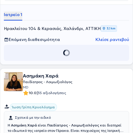
Ιατρείο 1
Ηρακλείτου 104 & Κερασιάς, Χαλάνδρι, ΑΤΤΙΚΗ
3,1 km
Επόμενη διαθεσιμότητα
Κλείσε ραντεβού
Ασημάκη Χαρά
Παιδίατρος - Λοιμωξιολόγος
MD
|
10.0
35 αξιολογήσεις
Ίωση Γρίπη Κρυολόγημα
Σχετικά με την ειδικό
Η
Ασημάκη Χαρά
είναι
Παιδίατρος - Λοιμωξιολόγος
και διατηρεί
το ιδιωτικό της ιατρείο στον Γέρακα. Είναι πτυχιούχος της Ιατρικής