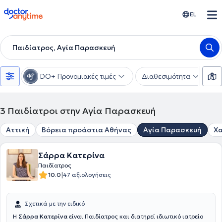
doctoranytime
EL
Παιδίατρος, Αγία Παρασκευή
DO+ Προνομιακές τιμές
Διαθεσιμότητα
Υ
3
Παιδίατροι στην Αγία Παρασκευή
Αττική
Βόρεια προάστια Αθήνας
Αγία Παρασκευή
Χα
Σάρρα Κατερίνα
Παιδίατρος
|
10.0
47 αξιολογήσεις
Σχετικά με την ειδικό
Η
Σάρρα Κατερίνα
είναι Παιδίατρος και διατηρεί ιδιωτικό ιατρείο