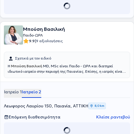
Μπούση Βασιλική
Παιδο-ΩΡΛ
|
9.9
9 αξιολογήσεις
Σχετικά με τον ειδικό
Η
Μπούση Βασιλική
MD, MSc είναι Παιδο - ΩΡΛ και διατηρεί
ιδιωτικό ιατρείο στην περιοχή της Παιανίας. Επίσης, η ιατρός είναι
επιμελήτρια της Κλινικής Ωτορινολαρυγγολογίας-Στοματικής και
Γναθοπροσωπικής Χειρουργικής του Metropolitan General και
συνεργάτης ιατρός της Κλινικής ΙΑΣΩ. Η ιατρός είναι πτυχιούχος
Ιατρείο 1
Ιατρείο 2
Ιατρικής του Αριστοτελείου Πανεπιστημίου Θεσσαλονίκης (ΑΠΘ) και
απόφοιτος του Μεταπτυχιακού Προγράμματος Σπουδών «Κλινική &
Βιομηχανική Φαρμακολογία» του ίδιου Πανεπιστημίου. Η ιατρός
Λεωφορος Λαυρίου 150, Παιανία, ΑΤΤΙΚΗ
8,0 km
ολοκλήρωσε την Ειδικότητα της Ωτορινολαρυγγολογίας -
Χειρουργικής Κεφαλής και Τραχήλου στην Α’ Πανεπιστημιακή
Επόμενη διαθεσιμότητα
Κλείσε ραντεβού
Ωτορινολαρυγγολογική Κλινική του Εθνικού και Καποδιστριακού
Πανεπιστημίου Αθηνών (Ε.Κ.Π.Α) στο Γενικό Νοσοκομείο Αθηνών
"Ιπποκράτειο". Τέλος, η ιατρός φροντίζει ενεργά να παρακολουθεί