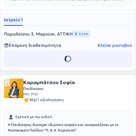
ηλικίας. Στόχος του κέντρου είναι η μακροβιότητα του ατόμου, αλλά
και η εξασφάλιση υψηλής ποιότητας διαβίωσης. Προσφέρεται ένα
πλήθος εξειδικευμένων υπηρεσιών και δίνεται λύση σε παθήσεις
Ιατρείο 1
όπως Ιγμορίτιδα, Ίλιγγος και ζάλη, Ρινίτιδα και Aλλεργική ρινίτιδα,
διαταραχές φωνής, Στοματίτιδα, Φαρυγγίτιδα. Παράλληλα,
αντιμετωπίζονται όλα τα Ωτολογικά - Νευροωτολογικά
Παραδείσου 3, Μαρούσι, ΑΤΤΙΚΗ
3,2 km
προβλήματα, όπως βαρηκοΐα, εμβοές και υπερακουσία.
Επιστημονικός Διευθυντής του Ιατρικού Κέντρου ΕΥίασις είναι η Dr
Επόμενη διαθεσιμότητα
Κλείσε ραντεβού
Χριστίνα Ευθυμίου MD, MSc, Med. Ac, Χειρουργός
Ωτορινολαρυγγολόγος, Νευροωτολόγος, Χειρουργός Κεφαλής και
Τραχήλου και ειδικός Ιατρικού Βελονισμού.
Καραμπάτσου Σοφία
Παιδίατρος
MD, PhD
|
10
27 αξιολογήσεις
Σχετικά με την ειδικό
Η Παιδίατρος διατηρεί ιδιώτικο ιατρείο και συνεργάζεται με το
Νοσοκομείο Παίδων "Π. & Α. Κυριακού".