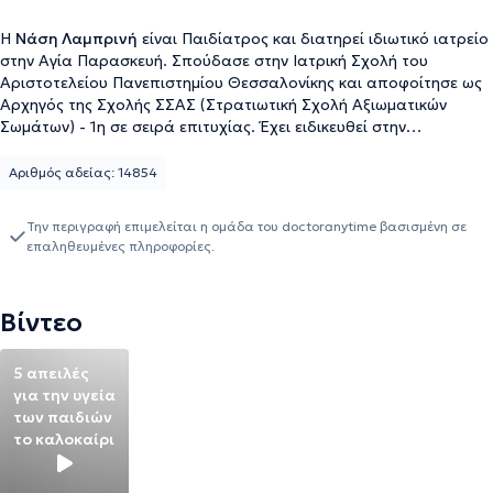
Η
Νάση Λαμπρινή
είναι Παιδίατρος και διατηρεί ιδιωτικό ιατρείο
στην Αγία Παρασκευή. Σπούδασε στην Ιατρική Σχολή του
Αριστοτελείου Πανεπιστημίου Θεσσαλονίκης και αποφοίτησε ως
Αρχηγός της Σχολής ΣΣΑΣ (Στρατιωτική Σχολή Αξιωματικών
Σωμάτων) - 1η σε σειρά επιτυχίας. Έχει ειδικευθεί στην
Παιδιατρική στην Α' Παιδιατρική Κλινική του Πανεπιστημίου
Αθηνών στο Γενικό Νοσοκομείο Παίδων Αθηνών "Η Αγία Σοφία".
Αριθμός αδείας: 14854
Επιπλέον, υπήρξε μετεκπαιδευόμενη στην Παιδιατρική
Δερματολογία στη Μονάδα Παιδιατρικής Δερματολογίας της Α'
Την περιγραφή επιμελείται η ομάδα του doctoranytime βασισμένη σε
Παιδιατρικής Κλινικής του Πανεπιστημίου Αθηνών στο
επαληθευμένες πληροφορίες.
Νοσοκομείο Παίδων "Η Αγία Σοφία". Είναι κάτοχος
μεταπτυχιακού διπλώματος στην Κλινική Παιδιατρική και στη
Νοσηλευτική Έρευνα από το Εθνικό και Καποδιστριακό
Βίντεο
Πανεπιστήμιο Αθηνών. Επιπροσθέτως, έχει παρακολουθήσει
μετεκπαιδευτικό πρόγραμμα στην Αντιμετώπιση Νηπίων, Παιδιών
και Εφήβων με Διαταραχή Ελλειμματικής Προσοχής -
5 απειλές
Υπερκινητικότητας στο Νοσοκομείο Παίδων "Η Αγία Σοφία". Είναι
για την υγεία
μέλος της Ευρωπαϊκής Κοινότητας Παιδιατρικής Δερματολογίας
των παιδιών
(E.S.P.D). Έχει πραγματοποιήσει αριθμό ομιλιών και έχει
το καλοκαίρι
συμμετάσχει σε πληθώρα επιστημονικών συνεδριών στην Ελλάδα
και στο εξωτερικό. Επιπλέον απαριθμεί σημαντικό αριθμό