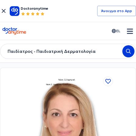
Doctoranytime
Άνοιγμα στο App
doctoranytime
EL
Παιδίατρος - Παιδιατρική Δερματολογία