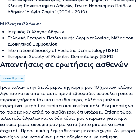
Κλινική Πανεπιστημίου Αθηνών, Γενικό Νοσοκομείο Παίδων
Αθηνών "Η Αγία Σοφία" (2006 - 2010)
Μέλος συλλόγων
Ιατρικός Σύλλογος Αθηνών
Ελληνική Εταιρεία Παιδιατρικής Δερματολογίας, Μέλος του
Διοικητικού Συμβουλίου
International Society of Pediatric Dermatology (ISPD)
European Society of Pediatric Dermatology (ESPD)
Απαντήσεις σε ερωτήσεις ασθενών
Γενικά θέματα
Γρομπαλακι στην δεξιά μεριά της κόρης μου 10 χρόνων πλάγια
λίγο πιο κάτω από το αυτί. πριν 3 εβδομάδες ιωσουλα η οποία
πέρασε γρήγορα (όχι κάτι το ιδιαίτερο) αλλά το μπιλακι
παραμένει. μικρό 1 εκ περίπου και κινείται πολι, δεν μπορείς να
το πιασεις καν απλά το αισθάνεσαι ότι υπάρχει. Επίσης τώρα
τελευταία έβγαλαν και οι δύο κόρες μου σπιρακια γιατί πριν
κάποιες μέρες ακούμπησαν μια γάτα (αυτό μπορεί να είναι
άσχετο) . Προσωπικά η λεμφαδενιτσα με στεναχωρει. Αν μπορεί
κανείς να μου κατευθυνει με τις οδηγίες του. με εκτίμηση