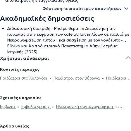
από ιατρούς ή επαγγελματίες υγείας
Φόρτωση περισσότερων απαντήσεων
Ακαδημαϊκές δημοσιεύσεις
Διδακτορική διατριβή , Phd με θέμα : « Διερεύνηση της
ποικιλίας στην έκφραση των cafe au lait κηλίδων σε παιδιά με
Νευροινωμάτωση τύπου 1 και συσχέτιση με τον γονότυπο». ,
Εθνικό και Καποδιστριακό Πανεπιστήμιο Αθηνών τμήμα
Ιατρικής (2023)
Χρήσιμοι σύνδεσμοι
Κοντινές περιοχές
Παιδίατροι στο Χαλάνδρι
Παιδίατροι στον Βύρωνα
Παιδίατροι
στον Χολαργό
Παιδίατροι στον Γέρακα
Παιδίατροι στα
Βριλήσσια
Παιδίατροι στο Μαρούσι
Παιδίατροι στο Νέο Ψυχικό
Σχετικές υπηρεσίες
Παιδίατροι στην Παλλήνη
Παιδίατροι στη Νέα Ιωνία
Εμβόλια
Εμβόλιο γρίπης
Ηλεκτρονική συνταγογράφηση
Παιδίατροι στα Μελίσσια
Παιδίατροι στην Αθήνα
Παιδίατροι
Mantoux
Μηνιγγίτιδα
Μονοπυρήνωση
Ανεμοβλογιά
Ψώρα
στους Αμπελόκηπους
Παιδίατροι στο Νέο Ηράκλειο
Παιδίατροι
Strep test
Τεστ γρίπης
Παιδική παχυσαρκία
Θηλασμός
στο Γαλάτσι
Παιδίατροι στου Ζωγράφου
Παιδίατροι στην
Άρθρα υγείας
Προγεννητική συμβουλευτική
Ίκτερος
Εφηβική ιατρική
Πλατεία Μαβίλη
Παιδίατροι στην Κηφισιά
Παιδίατροι στου Γκύζη