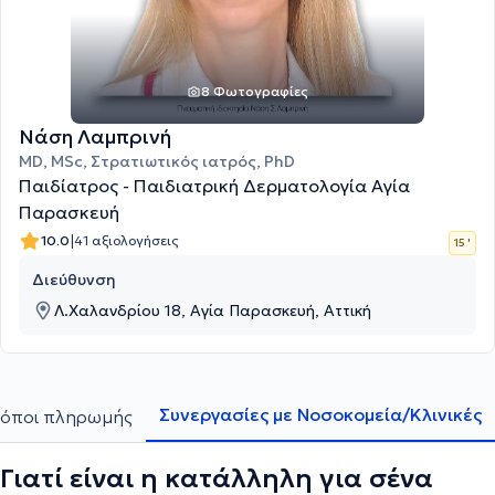
8 Φωτογραφίες
Νάση Λαμπρινή
MD, MSc, Στρατιωτικός ιατρός, PhD
Παιδίατρος - Παιδιατρική Δερματολογία Αγία
Παρασκευή
|
10.0
41 αξιολογήσεις
15 '
Διεύθυνση
Λ.Xαλανδρίου 18, Αγία Παρασκευή, Αττική
Συνεργασίες με Νοσοκομεία/Κλινικές
όποι πληρωμής
Γιατί είναι η κατάλληλη για σένα