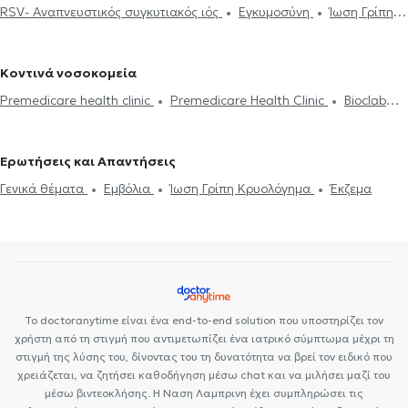
RSV- Αναπνευστικός συγκυτιακός ιός
Εγκυμοσύνη
Ίωση Γρίπη
Αλλεργία
Γαστροοισοφαγική παλινδρόμηση
Εγκυμοσύνη
Παιδίατροι στη Μεταμόρφωση
Παιδίατροι στη Νέα
Κρυολόγημα
Εμβόλιο γρίπης
Έκζεμα
Ίκτερος
Εμβόλια
Έκζεμα
Ίωση Γρίπη Κρυολόγημα
Φιλαδέλφεια
Κοντινά νοσοκομεία
Premedicare health clinic
Premedicare Health Clinic
Bioclab
Ιδιωτικά Πολυιατρεία
Center NT-CardioMetabolics
Ιάζω
Ερωτήσεις και Απαντήσεις
Γενικά θέματα
Εμβόλια
Ίωση Γρίπη Κρυολόγημα
Έκζεμα
Το doctoranytime είναι ένα end-to-end solution που υποστηρίζει τον
χρήστη από τη στιγμή που αντιμετωπίζει ένα ιατρικό σύμπτωμα μέχρι τη
στιγμή της λύσης του, δίνοντας του τη δυνατότητα να βρεί τον ειδικό που
χρειάζεται, να ζητήσει καθοδήγηση μέσω chat και να μιλήσει μαζί του
μέσω βιντεοκλήσης. Η Ναση Λαμπρινη έχει συμπληρώσει τις