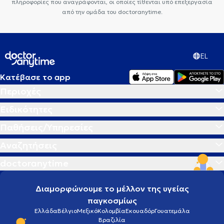
πληροφορίες που αναγράφονται, οι οποίες τίθενται υπό επεξεργασία
από την ομάδα του doctoranytime.
EL
Κατέβασε το app
Περιοχές
Ειδικότητες
Παθήσεις/Υπηρεσίες
Αναζητήσεις
doctoranytime
Διαμορφώνουμε το μέλλον της υγείας
παγκοσμίως
Ελλάδα
Βέλγιο
Μεξικό
Κολομβία
Εκουαδόρ
Γουατεμάλα
Βραζιλία