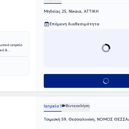
 τη διάγνωση,
ών με Συγγενή
Μηδείας 25, Νίκαια, ΑΤΤΙΚΗ
ρινολογικών
Επόμενη διαθεσιμότητα
ωτικό ιατρείο
ικό &
και εξειδίκευση
θώς και σε
Κλείσε ραντεβού
Βιντεοκλήση
Ιατρείο 1
Τσιμισκή 59, Θεσσαλονίκη, ΝΟΜΟΣ ΘΕΣΣ