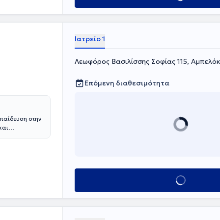
ου μάλιστα
τικών της
του Essen
 εκπαίδευσης
Ιατρείο 1
λοκών της.
διαβητολογικά
Λεωφόρος Βασιλίσσης Σοφίας 115, Αμπελόκ
n και
νικής καθώς των
Επόμενη διαθεσιμότητα
κπαίδευση στην
και
υς. Αποφοίτησε
ακού
ην Α΄
ενικό
ς, μετά από
Κλείσε ραντεβού
ας, συμμετείχε
ριβή με
Μετά την
ποτρόφου στο