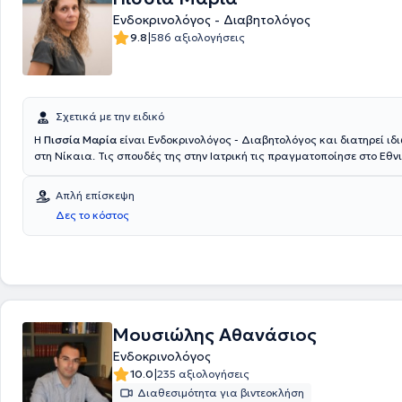
Παιδιατρικής Κλινικής του Πανεπιστημίου Αθηνών, είναι υπεύθυνη για
Ενδοκρινολόγος - Διαβητολόγος
την έναρξη και τη ρύθμιση αγωγής, την κλινική παρακολούθηση παιδι
|
9.8
586 αξιολογήσεις
Υποθυρεοειδισμό καθώς και την παρακολούθηση των συνοδών ενδοκ
προβλημάτων τους.
Σχετικά με την ειδικό
Η
Πισσία Μαρία
είναι Ενδοκρινολόγος - Διαβητολόγος και διατηρεί ιδι
στη Νίκαια. Τις σπουδές της στην Ιατρική τις πραγματοποίησε στο Εθν
Καποδιστριακό Πανεπιστήμιο Αθηνών. Τέλος, διαθέτει εμπειρία αλλά 
στο σακχαρώδη διαβήτη, σε Θυρεοειδή - παραθυρεοειδείς αδένες κα
Απλή επίσκεψη
παχυσαρκία - μεταβολισμό.
Δες το κόστος
Μουσιώλης Αθανάσιος
Ενδοκρινολόγος
|
10.0
235 αξιολογήσεις
Διαθεσιμότητα για βιντεοκλήση