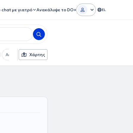
e chat με γιατρό
Ανακάλυψε το DO+
EL
Ασφαλιστικές εταιρείες
Χάρτης
Φύλο