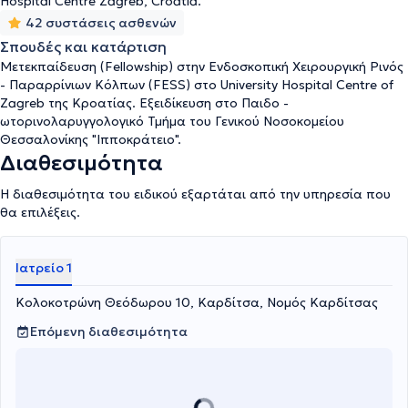
Hospital Centre Zagreb, Croatia.
αποκατάσταση.
42 συστάσεις ασθενών
Σπουδές και κατάρτιση
Μετεκπαίδευση (Fellowship) στην Ενδοσκοπική Χειρουργική Ρινός
- Παραρρίνιων Κόλπων (FESS) στο University Hospital Centre of
Zagreb της Κροατίας. Εξειδίκευση στο Παιδο -
ωτορινολαρυγγολογικό Τμήμα του Γενικού Νοσοκομείου
Θεσσαλονίκης "Ιπποκράτειο".
Διαθεσιμότητα
Η διαθεσιμότητα του ειδικού εξαρτάται από την υπηρεσία που
θα επιλέξεις.
Ιατρείο 1
Κολοκοτρώνη Θεόδωρου 10, Καρδίτσα, Νομός Καρδίτσας
Επόμενη διαθεσιμότητα