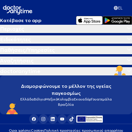
EL
Κατέβασε το app
Περιοχές
Ειδικότητες
Παθήσεις/Υπηρεσίες
Αναζητήσεις
doctoranytime
Διαμορφώνουμε το μέλλον της υγείας
παγκοσμίως
Ελλάδα
Βέλγιο
Μεξικό
Κολομβία
Εκουαδόρ
Γουατεμάλα
Βραζιλία
Οροι χρήσης
Cookies
Πολιτική προστασίας προσωπικού απορρήτου