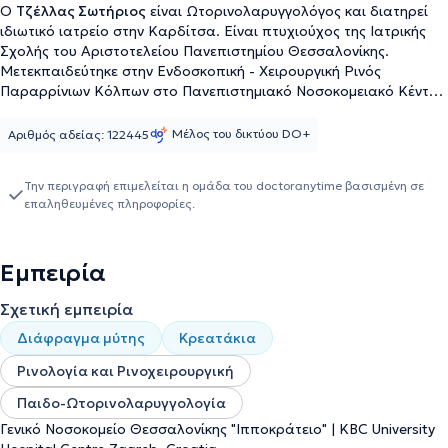
Ο
Τζέλλας Σωτήριος
είναι Ωτορινολαρυγγολόγος και διατηρεί
ιδιωτικό ιατρείο στην Καρδίτσα. Είναι πτυχιούχος της Ιατρικής
Σχολής του Αριστοτελείου Πανεπιστημίου Θεσσαλονίκης.
Μετεκπαιδεύτηκε στην Ενδοσκοπική - Χειρουργική Ρινός
Παραρρίνιων Κόλπων στο Πανεπιστημιακό Νοσοκομειακό Κέντρο
του Ζάγκρεμπ της Κροατίας, όπου συμμετείχε σε πάνω από 150
ενδοσκοπικές ρινολογικές επεμβάσεις (FESS) και σε πάνω από 50
Μέλος του δικτύου DO+
Αριθμός αδείας: 122445
ως πρώτος Χειρουργός. Σαν ιδιώτης ιατρός συνεργάζεται με το
Ιασώ Θεσσαλίας, όπου τα τελευταία 6 χρόνια έχει
Την περιγραφή επιμελείται η ομάδα του doctoranytime βασισμένη σε
πραγματοποιήσει πάνω από 200 χειρουργικές επεμβάσεις από
επαληθευμένες πληροφορίες.
όλη τη γκάμα των χειρουργείων της Ωτορινολαρυγγολογικής
ειδικότητας τόσο σε ενήλικες, όσο και σε παιδιά. Εργάστηκε στην
Ωτορινολαρυγγολογική Κλινική του Γενικού Νοσοκομείου
Εμπειρία
Θεσσαλονίκης "Ιπποκρατείο", όπου παρακολουθούσε ασθενείς με
οξέα ωτορινολαρυγγολογικά προβλήματα, όπως ρινορραγίες,
Σχετική εμπειρία
λοιμώξεις ανωτέρου αναπνευστικού, τραχηλικά αποστήματα,
οιδήματα λάρυγγα, τραύματα στην περιοχή κεφαλής και
Διάφραγμα μύτης
Κρεατάκια
τραχήλου, οξείες απώλειες ακοής, ογκολογικοί ασθενείς και
άλλα, καθώς και ασθενείς μετεγχειρητικά. Τέλος, ο ιατρός
Ρινολογία και Ρινοχειρουργική
διαθέτει πολυετή εμπειρία και εξειδίκευση στην παιδο -
Παιδο-Ωτορινολαρυγγολογία
ωτορινολαρυγγολογία, ρινολογία - FESS, στην αφαίρεση
Γενικό Νοσοκομείο Θεσσαλονίκης "Ιπποκράτειο" | KBC University
μορφωμάτων δέρματος προσώπου και στην πλαστική