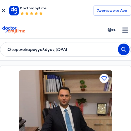
Doctoranytime
Άνοιγμα στο App
doctoranytime
EL
Ωτορινολαρυγγολόγος (ΩΡΛ)