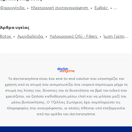
Φαρυγγίτιδα
Ηλεκτρονική συνταγογράφηση
Εμβοές
Ενδοσκόπηση Ρινός
Καθαρισμός αυτιών
Παρωτίτιδα
Ακοόγραμμα
Ιγμορίτιδα
Διαταραχές Φωνής
Ρινοπλαστική
Άρθρα υγείας
Ωτοπλαστική
Ίλιγγος και ζάλη
Διάφραγμα μύτης
Μελέτη
Botox
Αμυγδαλίτιδα
Υαλουρονικό Οξύ - Fillers
Ίωση Γρίπη
Ύπνου
Ρινίτιδα
Αλλεργική ρινίτιδα
Διαταραχές κατάποσης -
Κρυολόγημα
Ροχαλητό
Διάφραγμα μύτης
Ιγμορίτιδα
δυσφαγία
Αφαίρεση Αμυγδαλών
Aμυγδαλεκτομή
Κρεατάκια
Ωτίτιδα
Το doctoranytime είναι ένα end-to-end solution που υποστηρίζει τον
χρήστη από τη στιγμή που αντιμετωπίζει ένα ιατρικό σύμπτωμα μέχρι τη
στιγμή της λύσης του, δίνοντας του τη δυνατότητα να βρεί τον ειδικό που
χρειάζεται, να ζητήσει καθοδήγηση μέσω chat και να μιλήσει μαζί του
μέσω βιντεοκλήσης. Ο Τζελλας Σωτηριος έχει συμπληρώσει τις
πληροφορίες που αναγράφονται, οι οποίες τίθενται υπό επεξεργασία
από την ομάδα του doctoranytime.