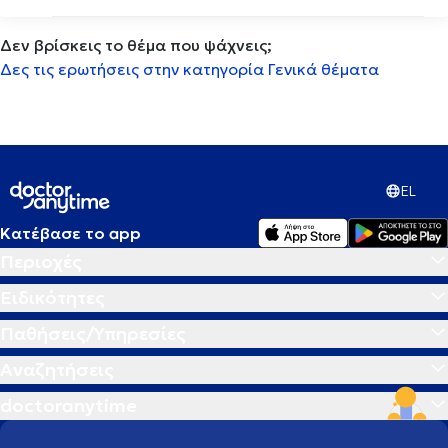
Δεν βρίσκεις το θέμα που ψάχνεις;
Αισθητηριακη ολοκλήρωση
Δες τις ερωτήσεις στην κατηγορία Γενικά θέματα
Αισθητική οδοντιατρική
Ακμή
EL
Ακράτεια
Κατέβασε το app
Περιοχές
Ακρομεγαλία
Ειδικότητες
Ακτινική κεράτωση
Παθήσεις/Υπηρεσίες
Αναζητήσεις
Ακτινογραφία
doctoranytime
Αλλεργία