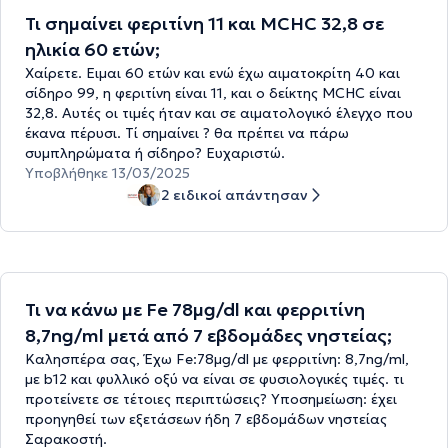
Τι σημαίνει φεριτίνη 11 και MCHC 32,8 σε
ηλικία 60 ετών;
Χαίρετε. Ειμαι 60 ετών και ενώ έχω αιματοκρίτη 40 και
σίδηρο 99, η φεριτίνη είναι 11, και ο δείκτης MCHC είναι
32,8. Αυτές οι τιμές ήταν και σε αιματολογικό έλεγχο που
έκανα πέρυσι. Τί σημαίνει ? θα πρέπει να πάρω
συμπληρώματα ή σίδηρο? Ευχαριστώ.
Υποβλήθηκε 13/03/2025
2 ειδικοί απάντησαν
Τι να κάνω με Fe 78μg/dl και φερριτίνη
8,7ng/ml μετά από 7 εβδομάδες νηστείας;
Καλησπέρα σας, Έχω Fe:78μg/dl με φερριτίνη: 8,7ng/ml,
με b12 και φυλλικό οξύ να είναι σε φυσιολογικές τιμές. τι
προτείνετε σε τέτοιες περιπτώσεις? Υποσημείωση: έχει
προηγηθεί των εξετάσεων ήδη 7 εβδομάδων νηστείας
Σαρακοστή.