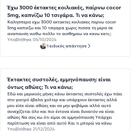
Έχω 3000 έκτακτες κοιλιακές, παίρνω cocor
5mg, καπνίζω 10 τσιγάρα. Τι να κάνω;
Καλησπερα εχω 3000 εκτακτες κοιλιακες περνω cocor
5mg καπνιζω και 10 τσιγαρα χωρις πισσα τη μερα σε
αναπαυση νιοθω πολλυ το αισθημαω να κανω κατι;;
Υποβλήθηκε 05/10/2024
1 ειδικός απάντησε
Έκτακτες συστολές, εμμηνόπαυση: είναι
όντως αθώες; Τι να κάνω;
Εδώ και μερικούς μήνες κάνω έκτακτες συστολές έχω πάει
στο γιατρό έβαλα χολτερ και υπάρχουν έκτακτες αλλά
μου είπε είναι αθώες και να μην φοβάμαι αλλά αυτό
συνεχίζεται όλο και πιο έντονα είναι δυνατόν να είναι
αθώες Να σας κω ότι είμαι σε εμμηνόπαυση Υπάρχει
περίπτωση να είναι από αυτό Και τι μπορώ να κάνω
Υποβλήθηκε 21/12/2024