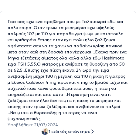
Γεια σας εχω ενα προβλημα που με Ταλαιπωρεί εδω και
πολυ καιρο .Οταν τρωω τα μεσημέρια εχω υψηλούς
παλμούς 107 με 110 για παραδειγμα ψωμι με κοτόπουλο
και κριθαράκι.Επισης οταν εχει πολυ ηλιο ζαλίζομαι
αφάνταστα σαν να τα χανω να παθαίνω κρίση πανικού
μετα οταν καώ στη δροσιά επανέρχομαι ..Εκανα πριν ενα
Μηνα εξετάσεις αίματος ολα καλα αλλα εδω Hashimoto
ειχα TSH 5,53.Ο γιατρος με ανέβασε τη θυροξινη απο 50
σε 62,5..Επισης εχω πίεση εκανα 24 ωρο την ειχα
ανεβασμένη μεχρι 180 η μεγαλη και 110 η μικρη π γιατρος
μ Έδωσε Caldecor 4 mg πρωι και 4 mg το βραδυ ..εχω και
αυχενικό παω κανω φυσιοθεραπεία .ισως η πιεση να
επηρεάζεται και απο αυτο ..Η ερωτηση ειναι γιατι
ζαλίζομαι στον ήλιο δεν πεφτει η πιεση το μέτρησα και
επισης οταν τρωω ζαλίζομαι και ανεβαίνουν οι παλμοί
..Να φταει ο θυρεοειδής η το στρες να εινια
ψυχοσωματικό ;;
Υποβλήθηκε 21/07/2024
1 ειδικός απάντησε