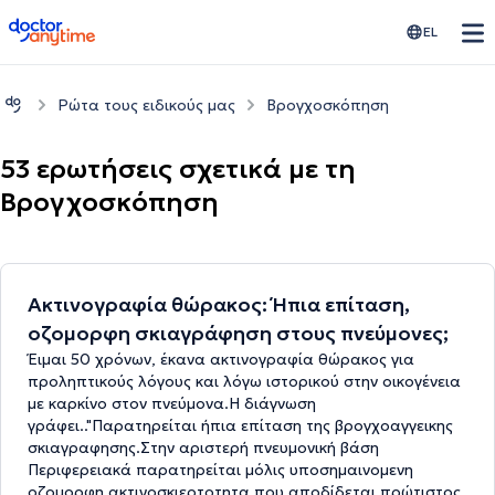
doctoranytime
EL
Ρώτα τους ειδικούς μας
Βρογχοσκόπηση
53 ερωτήσεις σχετικά με τη
Βρογχοσκόπηση
Ακτινογραφία θώρακος: Ήπια επίταση,
οζομορφη σκιαγράφηση στους πνεύμονες;
Έιμαι 50 χρόνων, έκανα ακτινογραφία θώρακος για
προληπτικούς λόγους και λόγω ιστορικού στην οικογένεια
με καρκίνο στον πνεύμονα.Η διάγνωση
γράφει.."Παρατηρείται ήπια επίταση της βρογχοαγγεικης
σκιαγραφησης.Στην αριστερή πνευμονική βάση
Περιφερειακά παρατηρείται μόλις υποσημαινομενη
οζομορφη ακτινοσκιερτοτητα που αποδίδεται πρώτιστος