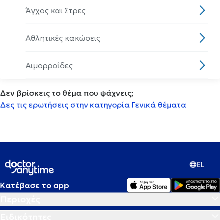
Άγχος και Στρες
Αθλητικές κακώσεις
Αιμορροΐδες
Δεν βρίσκεις το θέμα που ψάχνεις;
Αισθητηριακη ολοκλήρωση
Δες τις ερωτήσεις στην κατηγορία Γενικά θέματα
Αισθητική οδοντιατρική
Ακμή
EL
Ακράτεια
Κατέβασε το app
Περιοχές
Ακρομεγαλία
Ειδικότητες