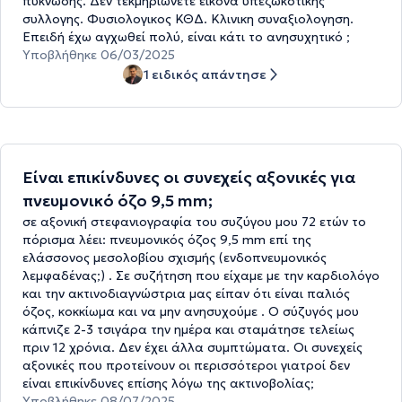
πυκνωσης. Δεν τεκμηριωνετε εικονα υπεζωκοτικης
συλλογης. Φυσιολογικος ΚΘΔ. Κλινικη συναξιολογηση.
Επειδή έχω αγχωθεί πολύ, είναι κάτι το ανησυχητικό ;
Υποβλήθηκε 06/03/2025
1 ειδικός απάντησε
Είναι επικίνδυνες οι συνεχείς αξονικές για
πνευμονικό όζο 9,5 mm;
σε αξονική στεφανιογραφία του συζύγου μου 72 ετών το
πόρισμα λέει: πνευμονικός όζος 9,5 mm επί της
ελάσσονος μεσολοβίου σχισμής (ενδοπνευμονικός
λεμφαδένας;) . Σε συζήτηση που είχαμε με την καρδιολόγο
και την ακτινοδιαγνώστρια μας είπαν ότι είναι παλιός
όζος, κοκκίωμα και να μην ανησυχούμε . Ο σύζυγός μου
κάπνιζε 2-3 τσιγάρα την ημέρα και σταμάτησε τελείως
πριν 12 χρόνια. Δεν έχει άλλα συμπτώματα. Οι συνεχείς
αξονικές που προτείνουν οι περισσότεροι γιατροί δεν
είναι επικίνδυνες επίσης λόγω της ακτινοβολίας;
Υποβλήθηκε 08/07/2025