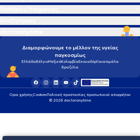
Ακτινική κεράτωση
Παθήσεις/Υπηρεσίες
Αναζητήσεις
Ακτινογραφία
doctoranytime
Αλλεργία
Διαμορφώνουμε το μέλλον της υγείας
παγκοσμίως
Αλλεργική ρινίτιδα
Ελλάδα
Βέλγιο
Μεξικό
Κολομβία
Εκουαδόρ
Γουατεμάλα
Βραζιλία
Αλλεργικό σοκ
Αλτσχάιμερ
Οροι χρήσης
Cookies
Πολιτική προστασίας προσωπικού απορρήτου
© 2026 doctoranytime
Αμνιοπαρακέντηση
Αμυγδαλίτιδα