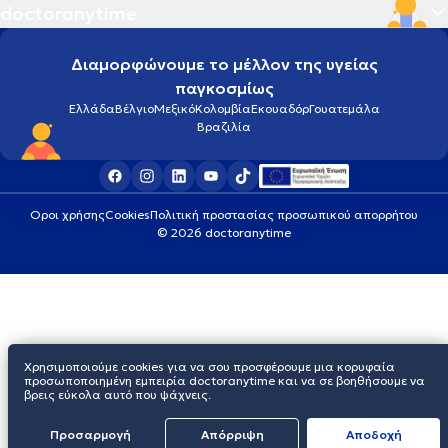
doctoranytime
Αλλεργία
Διαμορφώνουμε το μέλλον της υγείας
παγκοσμίως
Αλλεργική ρινίτιδα
Ελλάδα
Βέλγιο
Μεξικό
Κολομβία
Εκουαδόρ
Γουατεμάλα
Βραζιλία
Αλλεργικό σοκ
Αλτσχάιμερ
Οροι χρήσης
Cookies
Πολιτική προστασίας προσωπικού απορρήτου
© 2026 doctoranytime
Αμνιοπαρακέντηση
Αμυγδαλίτιδα
Χρησιμοποιούμε cookies για να σου προσφέρουμε μια κορυφαία
Αναιμία
προσωποποιημένη εμπειρία doctoranytime και να σε βοηθήσουμε να
βρεις εύκολα αυτό που ψάχνεις.
Προσαρμογή
Απόρριψη
Aποδοχή
Ανάπλαση κόλπου