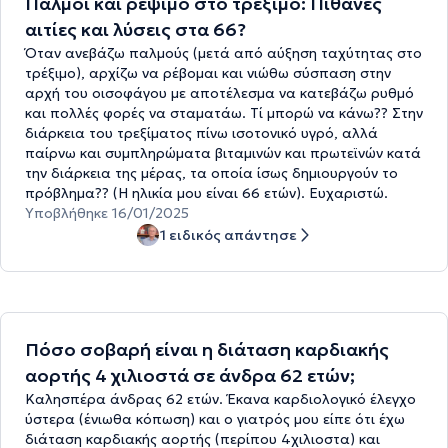
Παλμοί και ρέψιμο στο τρέξιμο: Πιθανές
αιτίες και λύσεις στα 66?
Όταν ανεβάζω παλμούς (μετά από αύξηση ταχύτητας στο
τρέξιμο), αρχίζω να ρέβομαι και νιώθω σύσπαση στην
αρχή του οισοφάγου με αποτέλεσμα να κατεβάζω ρυθμό
και πολλές φορές να σταματάω. Τί μπορώ να κάνω?? Στην
διάρκεια του τρεξίματος πίνω ισοτονικό υγρό, αλλά
παίρνω και συμπληρώματα βιταμινών και πρωτεϊνών κατά
την διάρκεια της μέρας, τα οποία ίσως δημιουργούν το
πρόβλημα?? (Η ηλικία μου είναι 66 ετών). Ευχαριστώ.
Υποβλήθηκε 16/01/2025
1 ειδικός απάντησε
Πόσο σοβαρή είναι η διάταση καρδιακής
αορτής 4 χιλιοστά σε άνδρα 62 ετών;
Καλησπέρα άνδρας 62 ετών. Έκανα καρδιολογικό έλεγχο
ύστερα (ένιωθα κόπωση) και ο γιατρός μου είπε ότι έχω
διάταση καρδιακής αορτής (περίπου 4χιλιοστα) και