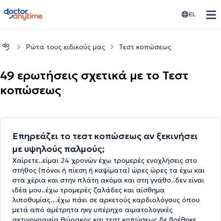
doctoranytime
EL
Ρώτα τους ειδικούς μας
Τεστ κοπώσεως
49 ερωτήσεις σχετικά με το Τεστ
κοπώσεως
Επηρεάζει το τεστ κοπώσεως αν ξεκινήσει
με υψηλούς παλμούς;
Χαίρετε..είμαι 24 χρονών έχω τρομερές ενοχλήσεις στο
στήθος (πόνοι ή πίεση ή καψίματα) ώρες ώρες τα έχω και
στα χέρια και στην πλάτη ακόμα και στη γνάθο..δεν είναι
ιδέα μου..έχω τρομερές ζαλάδες και αίσθημα
λιποθυμίας…έχω πάει σε αρκετούς καρδιολόγους όπου
μετά από αμέτρητα ηκγ υπέρηχο αιματολογικές
ακτινογραφία θώρακος και τεστ κοπώσεως δε βρέθηκε