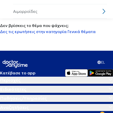
Αιμορροΐδες
Δεν βρίσκεις το θέμα που ψάχνεις;
Αισθητηριακη ολοκλήρωση
Δες τις ερωτήσεις στην κατηγορία Γενικά θέματα
Αισθητική οδοντιατρική
Ακμή
EL
Ακράτεια
Κατέβασε το app
Περιοχές
Ακρομεγαλία
Ειδικότητες
Ακτινική κεράτωση
Παθήσεις/Υπηρεσίες
Αναζητήσεις
Ακτινογραφία