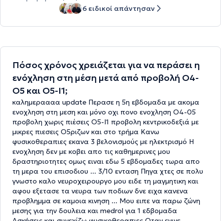
6 ειδικοί απάντησαν
Πόσος χρόνος χρειάζεται για να περάσει η
ενόχληση στη μέση μετά από προβολή Ο4-
Ο5 και Ο5-Ι1;
καλημεραααα update Περασε η 5η εβδομαδα με ακομα
ενοχληση στη μεση και μόνο οχι πονο ενοχληση Ο4-05
προβολη χωρις πιέσεις Ο5-Ι1 προβολη κεντρικοδεξιά με
μικρες πιεσεις Ο5ριζων και στο τρήμα Κανω
φυσικοθεραπιες εκανα 3 βελονισμούς με ηλεκτρισμό Η
ενοχληση δεν με κοβει απο τις καθημερινες μου
δραστηριοτητες ομως ειναι εδω 5 εβδομαδες τωρα απο
τη μερα του επισοδιου ... 3/10 ενταση Πηγα χτες σε πολυ
γνωστο καλο νευροχειρουργο μου ειδε τη μαγμητικη και
αφου εξετασε τα νευρα των ποδιων δνε ειχα κανενα
προβλημμα σε καμοια κινηση ... Μου ειπε να παρω ζώνη
μεσης για την δουλεια και medrol για 1 εδβομαδα
Ασκήσεις και συνεχίζω φυσικοθεραπιες Οταν εγινε