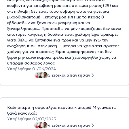
κουβεντα για επεμβαση μου ειπε οτι ειμαι μικρος (29) και
οτι η βλαβη δεν ειναι τοσο σοβαρη ωστε να γινει μια
μικροδισκακτομή... επισης μου ειπε με το περας 8
εβδομαδων να ξανακανω μαγμητικη και να
ξαναμιλησουμε... Προσπαθω να μην κουραζομαι δεν κανω
αποτομες κινησεις η δουλεια ειναι χαλαρη Εχω φρικαρει
γιατι θελω να ξυπνησω ενα πρωι και να μην εχω την
ενοχληση πισω στην μεση ... μπορει να χρειαστει αρκετος
χρόνος για να περασει;; Ειμαι φρικαρησμενος και δεν
ξερω μην κανω καμοια τρελα και χειρουργηθω χωρις να
υπαρχει σοβαρος λογος
Υποβλήθηκε 01/06/2024
5 ειδικοί απάντησαν
Καλησπέρα η οσφυαλγία περνάει κ μπορώ Μ γυμναστω
ξανά κανονικά;
Υποβλήθηκε 02/03/2025
4 ειδικοί απάντησαν