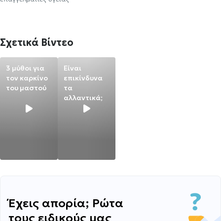
Σχετικά Βίντεο
3 μύθοι για
Είναι
τον καρκίνο
επικίνδυνα
του μαστού
τα
αλλαντικά;
Έχεις απορία; Ρώτα
τους ειδικούς μας