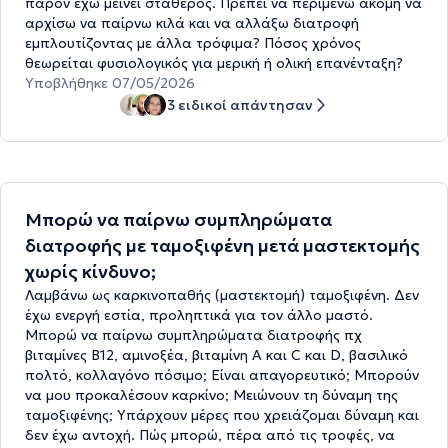
παρόν έχω μείνει σταθερός. Πρέπει να περιμένω ακόμη να
αρχίσω να παίρνω κιλά και να αλλάξω διατροφή
εμπλουτίζοντας με άλλα τρόφιμα? Πόσος χρόνος
θεωρείται φυσιολογικός για μερική ή ολική επανένταξη?
Υποβλήθηκε 07/05/2026
3 ειδικοί απάντησαν
Μπορώ να παίρνω συμπληρώματα
διατροφής με ταμοξιφένη μετά μαστεκτομής
χωρίς κίνδυνο;
Λαμβάνω ως καρκινοπαθής (μαστεκτομή) ταμοξιφένη. Δεν
έχω ενεργή εστία, προληπτικά για τον άλλο μαστό.
Μπορώ να παίρνω συμπληρώματα διατροφής πχ
βιταμίνες Β12, αμινοξέα, βιταμίνη Α και C και D, βασιλικό
πολτό, κολλαγόνο πόσιμο; Είναι απαγορευτικό; Μπορούν
να μου προκαλέσουν καρκίνο; Μειώνουν τη δύναμη της
ταμοξιφένης; Υπάρχουν μέρες που χρειάζομαι δύναμη και
δεν έχω αντοχή. Πώς μπορώ, πέρα από τις τροφές, να