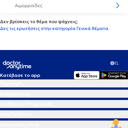
Αιμορροΐδες
Δεν βρίσκεις το θέμα που ψάχνεις;
Αισθητηριακη ολοκλήρωση
Δες τις ερωτήσεις στην κατηγορία Γενικά θέματα
Αισθητική οδοντιατρική
Ακμή
EL
Ακράτεια
Κατέβασε το app
Περιοχές
Ακρομεγαλία
Ειδικότητες
Ακτινική κεράτωση
Παθήσεις/Υπηρεσίες
Αναζητήσεις
Ακτινογραφία
doctoranytime