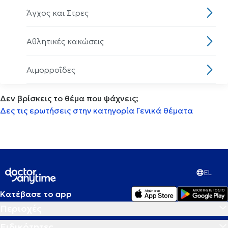
Άγχος και Στρες
Αθλητικές κακώσεις
Αιμορροΐδες
Δεν βρίσκεις το θέμα που ψάχνεις;
Αισθητηριακη ολοκλήρωση
Δες τις ερωτήσεις στην κατηγορία Γενικά θέματα
Αισθητική οδοντιατρική
Ακμή
EL
Ακράτεια
Κατέβασε το app
Περιοχές
Ακρομεγαλία
Ειδικότητες