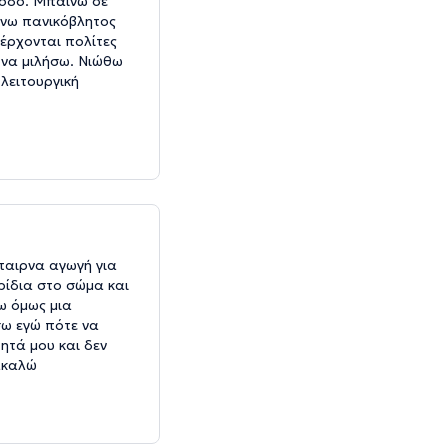
έξοδο. Μπαίνω σε
ίνω πανικόβλητος
 έρχονται πολίτες
 να μιλήσω. Νιώθω
λειτουργική
παιρνα αγωγή για
ρίδια στο σώμα και
ω όμως μια
σω εγώ πότε να
ητά μου και δεν
ακαλώ