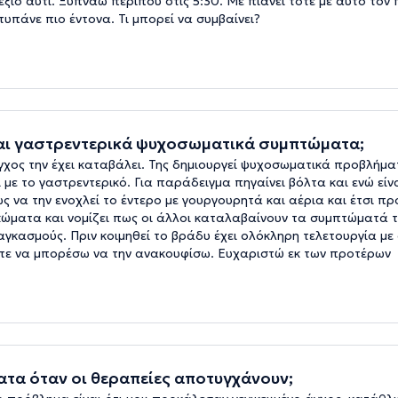
ιό αυτί. Ξυπνάω περίπου στις 5:30. Με πιάνει τότε με αυτό τον
τυπάνε πιο έντονα. Τι μπορεί να συμβαίνει?
αι γαστρεντερικά ψυχοσωματικά συμπτώματα;
γχος την έχει καταβάλει. Της δημιουργεί ψυχοσωματικά προβλήματ
 με το γαστρεντερικό. Για παράδειγμα πηγαίνει βόλτα και ενώ είν
ως να την ενοχλεί το έντερο με γουργουρητά και αέρια και έτσι πρ
κώματα και νομίζει πως οι άλλοι καταλαβαίνουν τα συμπτώματά τη
αγκασμούς. Πριν κοιμηθεί το βράδυ έχει ολόκληρη τελετουργία με
ώστε να μπορέσω να την ανακουφίσω. Ευχαριστώ εκ των προτέρων
α όταν οι θεραπείες αποτυγχάνουν;