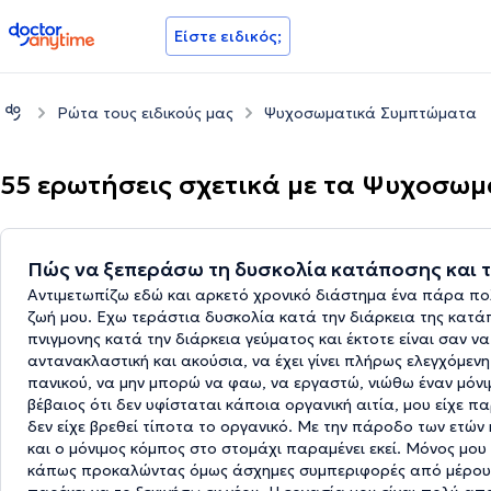
doctoranytime
Είστε ειδικός;
Ρώτα τους ειδικούς μας
Ψυχοσωματικά Συμπτώματα
55 ερωτήσεις σχετικά με τα Ψυχοσω
Πώς να ξεπεράσω τη δυσκολία κατάποσης και τ
Αντιμετωπίζω εδώ και αρκετό χρονικό διάστημα ένα πάρα πολ
ζωή μου. Εχω τεράστια δυσκολία κατά την διάρκεια της κατάπ
πνιγμονης κατά την διάρκεια γεύματος και έκτοτε είναι σαν ν
αντανακλαστική και ακούσια, να έχει γίνει πλήρως ελεγχόμε
πανικού, να μην μπορώ να φαω, να εργαστώ, νιώθω έναν μόνιμ
βέβαιος ότι δεν υφίσταται κάποια οργανική αιτία, μου είχε π
δεν είχε βρεθεί τίποτα το οργανικό. Με την πάροδο των ετ
και ο μόνιμος κόμπος στο στομάχι παραμένει εκεί. Μόνος μο
κάπως προκαλώντας όμως άσχημες συμπεριφορές από μέρους 