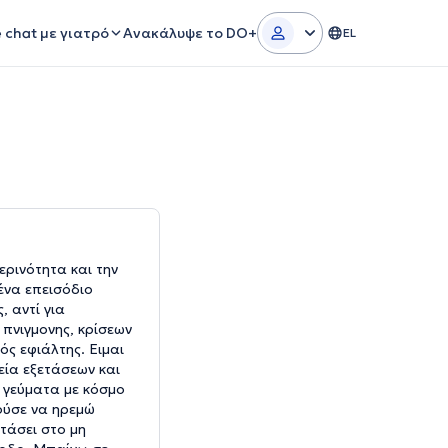
e chat με γιατρό
Ανακάλυψε το DO+
EL
ερινότητα και την
ένα επεισόδιο
, αντί για
πνιγμονης, κρίσεων
ός εφιάλτης. Ειμαι
εία εξετάσεων και
 γεύματα με κόσμο
ούσε να ηρεμώ
τάσει στο μη