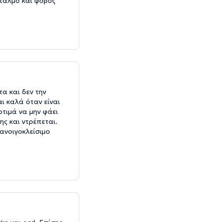
 παλμό και φόβος
α και δεν την
αι καλά όταν είναι
οτιμά να μην φάει
ς και ντρέπεται.
 ανοιγοκλείσιμο