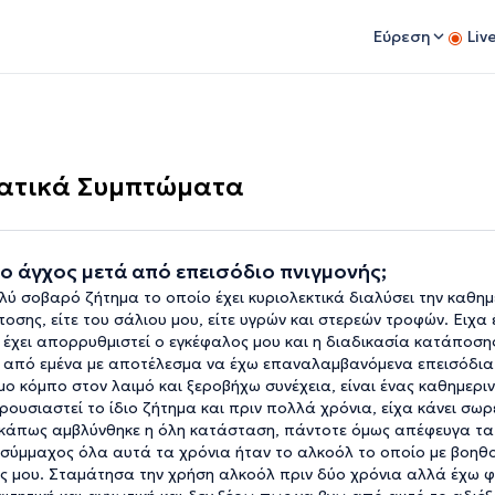
Εύρεση
Liv
ματικά Συμπτώματα
ο άγχος μετά από επεισόδιο πνιγμονής;
ύ σοβαρό ζήτημα το οποίο έχει κυριολεκτικά διαλύσει την καθημ
οσης, είτε του σάλιου μου, είτε υγρών και στερεών τροφών. Ειχα 
α έχει απορρυθμιστεί ο εγκέφαλος μου και η διαδικασία κατάποσης
νη από εμένα με αποτέλεσμα να έχω επαναλαμβανόμενα επεισόδια 
ο κόμπο στον λαιμό και ξεροβήχω συνέχεια, είναι ένας καθημεριν
αρουσιαστεί το ίδιο ζήτημα και πριν πολλά χρόνια, είχα κάνει σωρ
ών κάπως αμβλύνθηκε η όλη κατάσταση, πάντοτε όμως απέφευγα τα
υ σύμμαχος όλα αυτά τα χρόνια ήταν το αλκοόλ το οποίο με βοηθ
μου. Σταμάτησα την χρήση αλκοόλ πριν δύο χρόνια αλλά έχω φ