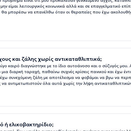
ρόβλημα είναι ότι μου προκάλεσαν γενικευμένο άγχος, κατάθλιψ
ην είμαι λειτουργικός κοινωνικά αλλά και σε επαγγελματικό επίπ
 θα μπορέσω να επανέλθω όταν οι θεραπείες που έχω ακολουθήσ
ους και ζάλης χωρίς αντικαταθλιπτικά;
ίγο καιρό διαγνώστηκε με το ίδιο αυτοάνοσο και ο σύζυγός μου. 
 μια διαρκή ταραχή, παθαίνω συχνές κρίσεις πανικού και έχω έντ
ς έχω συνεχόμενη ζάλη με αποτέλεσμα να φοβάμαι να βγω να περ
 να αντιμετωπιστούν όλα αυτά χωρίς την λήψη αντικαταθλιπτικώ
ό ή ελικοβακτηρίδιο;