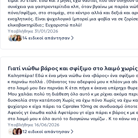
Είμαι 30 ετών. Εδώ και 3 μήνες έχω ναυτίες που δεν οδηγούν
συνέχεια για γαστρεντερίτιδα κλπ, όταν βγαίνω με παρέα νιώθ
πόνο/σφίξιμο, στο στομάχι, στο κέντρο αλλά και δεξιά και α
ενοχλητικός. Είναι ψυχολογικό (μπορεί μια φοβία να σε ζορίσ
ελικοβακτηρίδιο;; Ευχαριστώ πολύ!
Υποβλήθηκε 31/01/2026
14 ειδικοί απάντησαν
Γιατί νιώθω βάρος και σφίξιμο στο λαιμό χωρ
Καλησπέρα! Εδώ κ ένα μήνα νιώθω ένα «βάρος» ένα σφίξιμο σ
κ περνάω πολλά . (Θάνατος του αδερφού μου κ πλέον μια als
στο λαιμό μου δεν περνάει Κ έτσι πήγα κ έκανα υπέρηχο θυρεο
Μου χαλάει πολύ τη διάθεση όλο αυτό κ με ρίχνει ακόμα περι
δυσκολία στην κατάποση Χωρίς να έχω πόνο Χωρίς να έχω κα
ψυχίατρο κ είχα πάρει τα Cipralex 10mg σε συνδυασμό όποτε
Αφενός γτ ένιωθα καλά Αφετέρου γτ είχα πάρει κ βάρος κ με 
στο λαιμό μου κ όλο αυτό το διογκώνω νομίζω . Κ το κάνω να 
Υποβλήθηκε 16/06/2026
12 ειδικοί απάντησαν