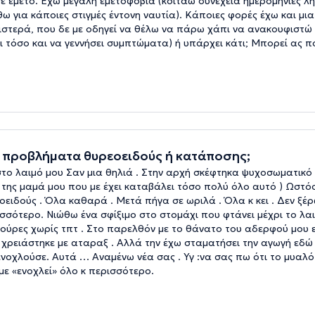
 σε εμετό. Έχω μεγάλη εμετοφοβία (κοιτάω συνέχεια ημερομηνίες λ
ω για κάποιες στιγμές έντονη ναυτία). Κάποιες φορές έχω και μι
ριστερά, που δε με οδηγεί να θέλω να πάρω χάπι να ανακουφιστώ γ
ει τόσο και να γεννήσει συμπτώματα) ή υπάρχει κάτι; Μπορεί ας π
ίς προβλήματα θυρεοειδούς ή κατάποσης;
το λαιμό μου Σαν μια θηλιά . Στην αρχή σκέφτηκα ψυχοσωματικό 
 της μαμά μου που με έχει καταβάλει τόσο πολύ όλο αυτό ) Ωστό
ειδούς . Όλα καθαρά . Μετά πήγα σε ωριλά . Όλα κ κει . Δεν ξέρ
σσότερο. Νιώθω ένα σφίξιμο στο στομάχι που φτάνει μέχρι το λαι
ούρες χωρίς τπτ . Στο παρελθόν με το θάνατο του αδερφού μου ε
 χρειάστηκε με αταραξ . Αλλά την έχω σταματήσει την αγωγή εδώ 
ενοχλούσε. Αυτά … Αναμένω νέα σας . Υγ :να σας πω ότι το μυαλό 
με «ενοχλεί» όλο κ περισσότερο.