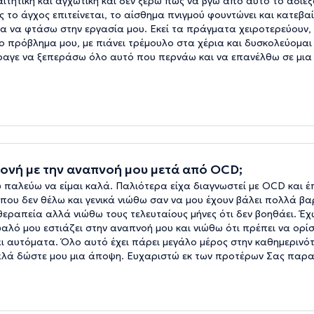
παιτητική και αγχωτική και δεν ξέρω πως να βγω από αυτό το αδι
 το άγχος επιτείνεται, το αίσθημα πνιγμού φουντώνει και κατεβα
ια να φτάσω στην εργασία μου. Εκεί τα πράγματα χειροτερεύουν,
ο πρόβλημα μου, με πιάνει τρέμουλο στα χέρια και δυσκολεύομαι
άραγε να ξεπεράσω όλο αυτό που περνάω και να επανέλθω σε μια 
μονή με την αναπνοή μου μετά από OCD;
 παλεύω να είμαι καλά. Παλιότερα είχα διαγνωστεί με OCD και έ
 που δεν θέλω και γενικά νιώθω σαν να μου έχουν βάλει πολλά βα
εραπεία αλλά νιώθω τους τελευταίους μήνες ότι δεν βοηθάει. Έχ
υαλό μου εστιάζει στην αναπνοή μου και νιώθω ότι πρέπει να ορί
 αυτόματα. Όλο αυτό έχει πάρει μεγάλο μέρος στην καθημερινότ
καλά δώστε μου μια άποψη. Ευχαριστώ εκ των προτέρων Σας παρ