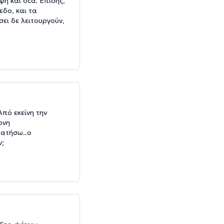
η και ocd. Επίσης,
εδο, και τα
ει δε λειτουργούν,
Από εκείνη την
ονη
πατήσω..ο
ν;