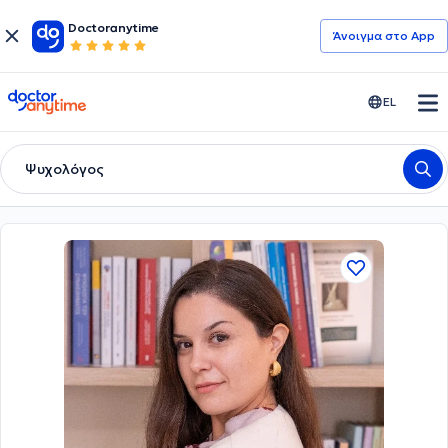
Doctoranytime
Άνοιγμα στο App
doctoranytime
EL
Ψυχολόγος