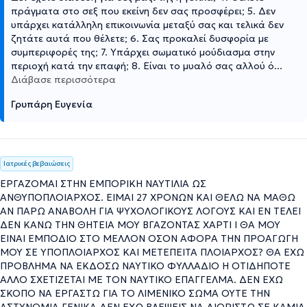
πράγματα στο σεξ που εκείνη δεν σας προσφέρει; 5. Δεν
υπάρχει κατάλληλη επικοινωνία μεταξύ σας και τελικά δεν
ζητάτε αυτά που θέλετε; 6. Σας προκαλεί δυσφορία με
συμπεριφορές της; 7. Υπάρχει σωματικό μούδιασμα στην
περιοχή κατά την επαφή; 8. Είναι το μυαλό σας αλλού ό
...
Διάβασε περισσότερα
Γρυπάρη Ευγενία
Ιατρικές βεβαιώσεις
ΕΡΓΑΖΟΜΑΙ ΣΤΗΝ ΕΜΠΟΡΙΚΗ ΝΑΥΤΙΛΙΑ ΩΣ
ΑΝΘΥΠΟΠΛΟΙΑΡΧΟΣ. ΕΙΜΑΙ 27 ΧΡΟΝΩΝ ΚΑΙ ΘΕΛΩ ΝΑ ΜΑΘΩ
ΑΝ ΠΑΡΩ ΑΝΑΒΟΛΗ ΓΙΑ ΨΥΧΟΛΟΓΙΚΟΥΣ ΛΟΓΟΥΣ ΚΑΙ ΕΝ ΤΕΛΕΙ
ΔΕΝ ΚΑΝΩ ΤΗΝ ΘΗΤΕΙΑ ΜΟΥ ΒΓΑΖΟΝΤΑΣ ΧΑΡΤΙ Ι ΘΑ ΜΟΥ
ΕΙΝΑΙ ΕΜΠΟΔΙΟ ΣΤΟ ΜΕΛΛΟΝ ΟΣΟΝ ΑΦΟΡΑ ΤΗΝ ΠΡΟΑΓΩΓΗ
ΜΟΥ ΣΕ ΥΠΟΠΛΟΙΑΡΧΟΣ ΚΑΙ ΜΕΤΕΠΕΙΤΑ ΠΛΟΙΑΡΧΟΣ? ΘΑ ΕΧΩ
ΠΡΟΒΛΗΜΑ ΝΑ ΕΚΔΟΣΩ ΝΑΥΤΙΚΟ ΦΥΛΛΑΔΙΟ Η ΟΤΙΔΗΠΟΤΕ
ΑΛΛΟ ΣΧΕΤΙΖΕΤΑΙ ΜΕ ΤΟΝ ΝΑΥΤΙΚΟ ΕΠΑΓΓΕΛΜΑ. ΔΕΝ ΕΧΩ
ΣΚΟΠΟ ΝΑ ΕΡΓΑΣΤΩ ΓΙΑ ΤΟ ΛΙΜΕΝΙΚΟ ΣΩΜΑ ΟΥΤΕ ΤΗΝ
ΑΣΤΥΝΟΜΙΑ ΓΕΝΙΚΑ ΔΕΝ ΕΧΩ ΒΛΕΨΕΙΣ ΝΑ ΔΙΟΡΙΣΤΩ ΣΕ ΚΑΜΙΑ