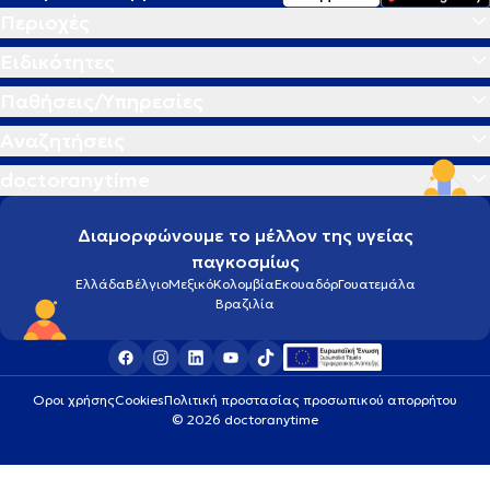
Περιοχές
Ειδικότητες
Παθήσεις/Υπηρεσίες
Αναζητήσεις
doctoranytime
Διαμορφώνουμε το μέλλον της υγείας
παγκοσμίως
Ελλάδα
Βέλγιο
Μεξικό
Κολομβία
Εκουαδόρ
Γουατεμάλα
Βραζιλία
Οροι χρήσης
Cookies
Πολιτική προστασίας προσωπικού απορρήτου
© 2026 doctoranytime