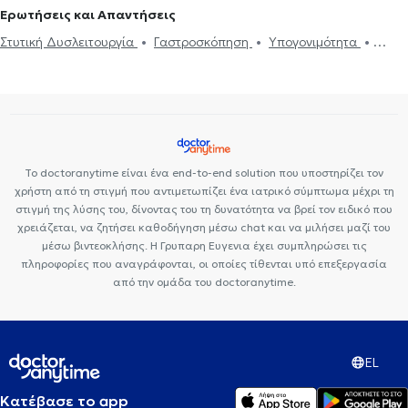
Ερωτήσεις και Απαντήσεις
Στυτική Δυσλειτουργία
Γαστροσκόπηση
Υπογονιμότητα
Μελέτη Ύπνου
Κνίδωση
Εγκεφαλογράφημα
Διαταραχές
κατάποσης - δυσφαγία
Διαταραχές περιόδου
Άγχος και Στρες
Κρίση πανικού
Κατάθλιψη
Θεραπεία ζεύγους
Σεξουαλικές
Διαταραχές
Διπολική διαταραχή
Ιδεοψυχαναγκαστική
διαταραχή
Δίαιτα και διατροφή
Ιατρικές βεβαιώσεις
Το doctoranytime είναι ένα end-to-end solution που υποστηρίζει τον
Ψυχογενής Βουλιμία - Ψυχογενής Ανορεξία
HIV-AIDS
Life
χρήστη από τη στιγμή που αντιμετωπίζει ένα ιατρικό σύμπτωμα μέχρι τη
coaching
Σεξουαλικώς μεταδιδόμενα νοσήματα (ΣΜΝ)
στιγμή της λύσης του, δίνοντας του τη δυνατότητα να βρεί τον ειδικό που
χρειάζεται, να ζητήσει καθοδήγηση μέσω chat και να μιλήσει μαζί του
Σχιζοφρένεια
Ευερέθιστο έντερο
Υπνοθεραπεία
Εθισμός
μέσω βιντεοκλήσης. Η Γρυπαρη Ευγενια έχει συμπληρώσει τις
Επιληψία
Συμβουλευτική γονέων και παιδιών
ΔΕΠΥ
Emdr
πληροφορίες που αναγράφονται, οι οποίες τίθενται υπό επεξεργασία
Τόνωση αυτοεκτίμησης
Ταυτότητα φύλου
Αυτισμός
Εθισμός
από την ομάδα του doctoranytime.
στο διαδίκτυο
Μαθησιακές δυσκολίες
Αυτογνωσία
Ομαδική
ψυχοθεραπεία
Διαχείριση πένθους
Θέματα σχέσεων
Ψυχοθεραπεία ΛΟΑΤΚΙ
Ψυχοσωματικά Συμπτώματα
EL
Τριχοτιλλομανία
Κατέβασε το app