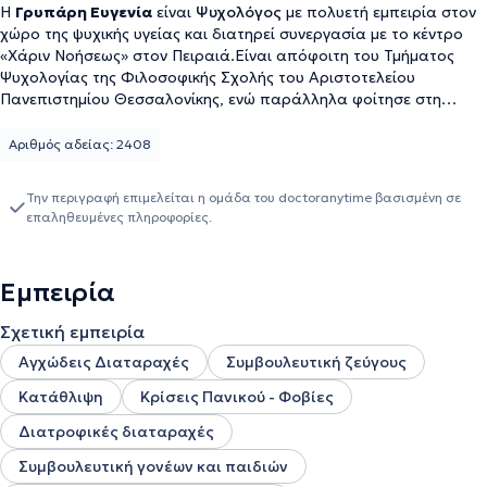
Η
Γρυπάρη Ευγενία
είναι
Ψυχολόγος
με πολυετή εμπειρία στον
χώρο της ψυχικής υγείας και διατηρεί συνεργασία με το κέντρο
«Χάριν Νοήσεως» στον Πειραιά.Είναι απόφοιτη του Τμήματος
Ψυχολογίας της Φιλοσοφικής Σχολής του Αριστοτελείου
Πανεπιστημίου Θεσσαλονίκης, ενώ παράλληλα φοίτησε στη
Στρατιωτική Σχολή Αξιωματικών Σωμάτων (2009–2013). Συνέχισε
τις σπουδές της στο Πρόγραμμα Μεταπτυχιακών Σπουδών
Αριθμός αδείας: 2408
«Ψυχική Υγεία και Ψυχιατρική Παιδιών και Εφήβων» του Τμήματος
Ιατρικής του ΕΚΠΑ (2020–2022).Η επαγγελματική της εμπειρία
Την περιγραφή επιμελείται η ομάδα του doctoranytime βασισμένη σε
ξεκινά από το 2013, οπότε και εργάζεται ως ψυχολόγος στο
επαληθευμένες πληροφορίες.
Πολεμικό Ναυτικό, έχοντας υπηρετήσει σε διάφορες μονάδες
ψυχικής υγείας, όπως η Ψυχιατρική Κλινική του Ναυτικού
Νοσοκομείου Αθηνών, το Διακλαδικό Κέντρο Ψυχικής Υγείας των
Εμπειρία
Ενόπλων Δυνάμεων (414 ΣΝΕΝ) και το Ναυτικό Νοσοκομείο
Σαλαμίνας. Έχει στελεχώσει την 24ωρη Τηλεφωνική Γραμμή
Σχετική εμπειρία
Ψυχολογικής Στήριξης και Παρέμβασης σε Κρίση, ενώ έχει
υπηρετήσει και σε μάχιμες μονάδες, αποκτώντας πολύτιμη
Αγχώδεις Διαταραχές
Συμβουλευτική ζεύγους
εμπειρία στις ιδιαίτερες ψυχολογικές ανάγκες των στελεχών των
Κατάθλιψη
Κρίσεις Πανικού - Φοβίες
Ενόπλων Δυνάμεων. Επιπλέον, έχει διατελέσει σε επιτελικές
θέσεις, συμβάλλοντας στη διαχείριση διοικητικών και
Διατροφικές διαταραχές
υγειονομικών θεμάτων.Παράλληλα, συμμετέχει στη διαδικασία
Συμβουλευτική γονέων και παιδιών
επιλογής προσωπικού για τις παραγωγικές σχολές των Ενόπλων