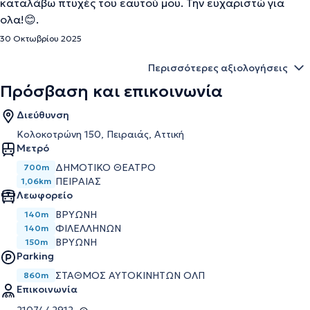
καταλάβω πτυχές του εαυτού μου. Την ευχαριστώ για
ολα!😊.
30 Οκτωβρίου 2025
Περισσότερες αξιολογήσεις
Πρόσβαση και επικοινωνία
Διεύθυνση
Κολοκοτρώνη 150, Πειραιάς, Αττική
Μετρό
ΔΗΜΟΤΙΚΌ ΘΈΑΤΡΟ
700m
ΠΕΙΡΑΙΆΣ
1,06km
Λεωφορείο
ΒΡΥΩΝΗ
140m
ΦΙΛΕΛΛΗΝΩΝ
140m
ΒΡYΩΝΗ
150m
Parking
ΣΤΑΘΜΌΣ ΑΥΤΟΚΙΝΉΤΩΝ ΟΛΠ
860m
Επικοινωνία