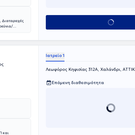
, Διαταραχές
Κλείσε ραντεβού
ρεύνια/
σμός από
Ιατρείο 1
ος
Λεωφόρος Κηφισίας 312Α, Χαλάνδρι, ΑΤΤΙ
Επόμενη διαθεσιμότητα
Π και