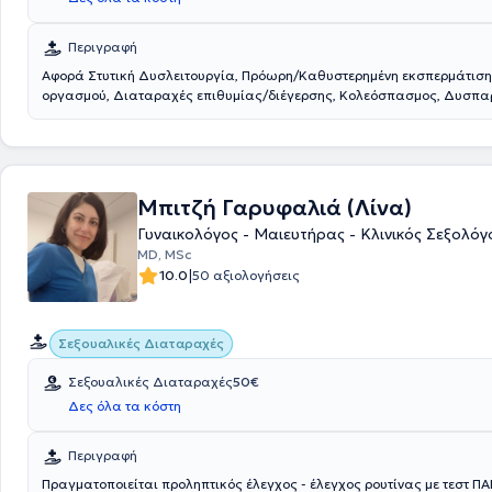
Περιγραφή
Αφορά Στυτική Δυσλειτουργία, Πρόωρη/Καθυστερημένη εκσπερμάτιση
οργασμού, Διαταραχές επιθυμίας/διέγερσης, Κολεόσπασμος, Δυσπα
επώδυνη σεξουαλική επαφή, Υποστήριξη Υπογόνιμων ζευγαριών, Εθι
πορνογραφία.
Μπιτζή Γαρυφαλιά (Λίνα)
Γυναικολόγος - Μαιευτήρας - Κλινικός Σεξολόγ
MD, MSc
|
10.0
50 αξιολογήσεις
Σεξουαλικές Διαταραχές
Σεξουαλικές Διαταραχές
50€
Δες όλα τα κόστη
Περιγραφή
Πραγματοποιείται προληπτικός έλεγχος - έλεγχος ρουτίνας με τεστ ΠΑ