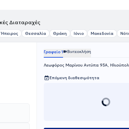
ικές Διαταραχές
Ήπειρος
Θεσσαλία
Θράκη
Ιόνιο
Μακεδονία
Νότ
Βιντεοκλήση
Γραφείο 1
Λεωφόρος Μαρίνου Αντύπα 93Α, Ηλιούπολ
Επόμενη διαθεσιμότητα