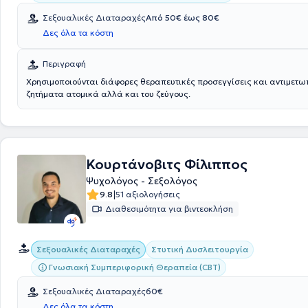
Σεξουαλικές Διαταραχές
Από 50€ έως 80€
Δες όλα τα κόστη
Περιγραφή
Χρησιμοποιούνται διάφορες θεραπευτικές προσεγγίσεις και αντιμετω
ζητήματα ατομικά αλλά και του ζεύγους.
Κουρτάνοβιτς Φίλιππος
Ψυχολόγος - Σεξολόγος
|
9.8
51 αξιολογήσεις
Διαθεσιμότητα για βιντεοκλήση
Σεξουαλικές Διαταραχές
Στυτική Δυσλειτουργία
Γνωσιακή Συμπεριφορική Θεραπεία (CBT)
Σεξουαλικές Διαταραχές
60€
Δες όλα τα κόστη