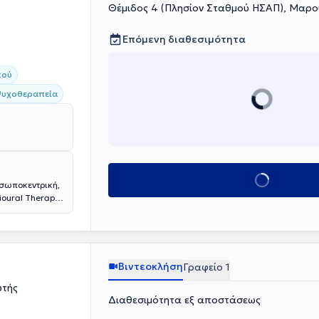
Θέμιδος 4 (Πλησίον Σταθμού ΗΣΑΠ), Μαρο
Επόμενη διαθεσιμότητα
κού
Ψυχοθεραπεία
Κλείσε ραντεβού
οσωποκεντρική,
ioural Therapy)
στυτική
αικεία
Βιντεοκλήση
Γραφείο 1
υτής
Διαθεσιμότητα εξ αποστάσεως