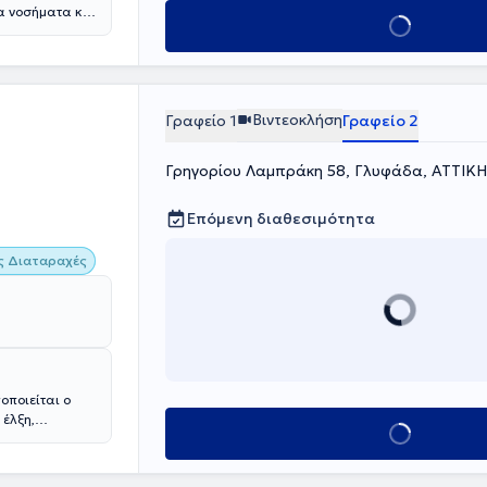
α νοσήματα και
Κλείσε ραντεβού
Βιντεοκλήση
Γραφείο 1
Γραφείο 2
Γρηγορίου Λαμπράκη 58, Γλυφάδα, ΑΤΤΙΚΗ
Επόμενη διαθεσιμότητα
ς Διαταραχές
οποιείται ο
έλξη,
Κλείσε ραντεβού
αι τυχαία, αλλά
σημασία σε κάτι
 όταν ο άνδρας