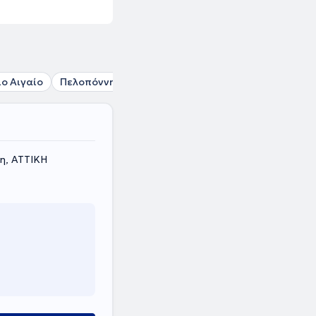
ιο Αιγαίο
Πελοπόννησος
Στερεά Ελλάδα
η, ΑΤΤΙΚΗ