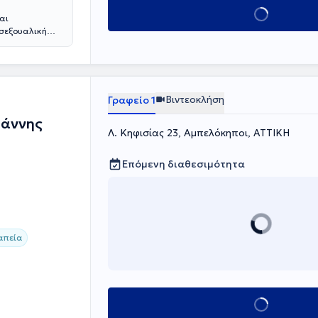
Κλείσε ραντεβού
αι
 σεξουαλική
Βιντεοκλήση
Γραφείο 1
ωάννης
Λ. Κηφισίας 23, Αμπελόκηποι, ΑΤΤΙΚΗ
Επόμενη διαθεσιμότητα
απεία
Κλείσε ραντεβού