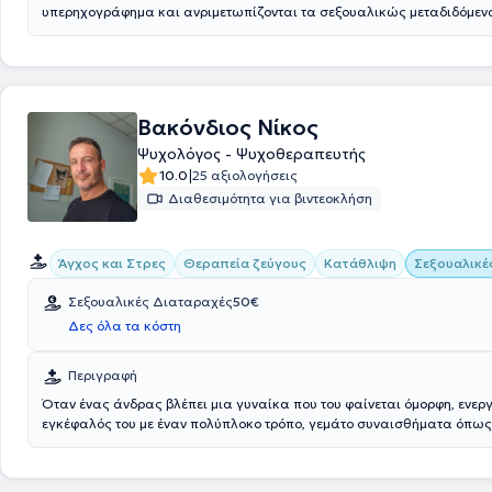
υπερηχογράφημα και ανριμετωπίζονται τα σεξουαλικώς μεταδιδόμεν
οι ουρολοιμώξεις.
Βακόνδιος Νίκος
Ψυχολόγος - Ψυχοθεραπευτής
|
10.0
25 αξιολογήσεις
Διαθεσιμότητα για βιντεοκλήση
Άγχος και Στρες
Θεραπεία ζεύγους
Κατάθλιψη
Σεξουαλικέ
Σεξουαλικές Διαταραχές
50€
Δες όλα τα κόστη
Περιγραφή
Όταν ένας άνδρας βλέπει μια γυναίκα που του φαίνεται όμορφη, ενεργ
εγκέφαλός του με έναν πολύπλοκο τρόπο, γεμάτο συναισθήματα όπως 
θαυμασμός, ευχαρίστηση και κινητοποίηση. Αυτή η αντίδραση δεν είν
μέρος ενός φυσικού μηχανισμού, που στοχεύει να τον κάνει να δώσει 
σημαντικό. η έλξη δεν είναι μόνο θέμα σώματος, αλλά και εγκεφάλου.