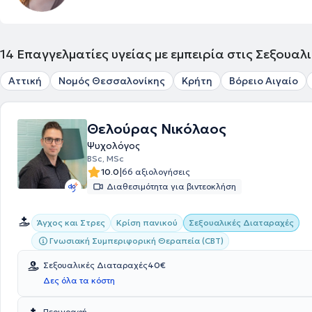
14
Επαγγελματίες υγείας με εμπειρία στις Σεξουαλ
Αττική
Νομός Θεσσαλονίκης
Κρήτη
Βόρειο Αιγαίο
Θελούρας Νικόλαος
Ψυχολόγος
BSc, MSc
|
10.0
66 αξιολογήσεις
Διαθεσιμότητα για βιντεοκλήση
Άγχος και Στρες
Κρίση πανικού
Σεξουαλικές Διαταραχές
Γνωσιακή Συμπεριφορική Θεραπεία (CBT)
Σεξουαλικές Διαταραχές
40€
Δες όλα τα κόστη
Περιγραφή