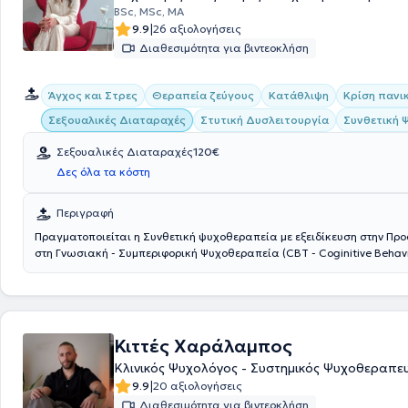
BSc, MSc, MA
|
9.9
26 αξιολογήσεις
Διαθεσιμότητα για βιντεοκλήση
Άγχος και Στρες
Θεραπεία ζεύγους
Κατάθλιψη
Κρίση πανι
Συνθετική 
Σεξουαλικές Διαταραχές
Στυτική Δυσλειτουργία
Σεξουαλικές Διαταραχές
120€
Δες όλα τα κόστη
Περιγραφή
Πραγματοποιείται η Συνθετική ψυχοθεραπεία με εξειδίκευση στην Πρ
στη Γνωσιακή - Συμπεριφορική Ψυχοθεραπεία (CBT - Coginitive Behav
και στην ψυχοδυναμική Προσέγγιση. Παρέχεται συμβουλευτική για τη 
δυσλειτουργία, την πρόωρη εκσπερμάτιση, την καθυστερημένη - ανεσταλμένη
εκσπερμάτιση, τη μειωμένη σεξουαλική επιθυμία και διέγερση, τη γυν
οργασμική διαταραχή και τις παραφιλίες - παραφιλικές διαταραχές.
Κιττές Χαράλαμπος
Κλινικός Ψυχολόγος - Συστημικός Ψυχοθεραπε
|
9.9
20 αξιολογήσεις
Διαθεσιμότητα για βιντεοκλήση