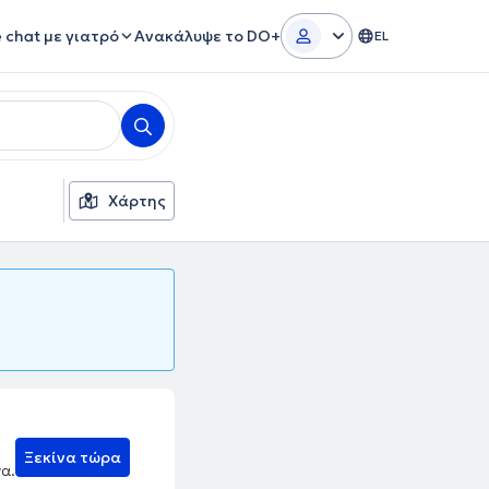
e chat με γιατρό
Ανακάλυψε το DO+
EL
Χάρτης
Ξεκίνα τώρα
να.