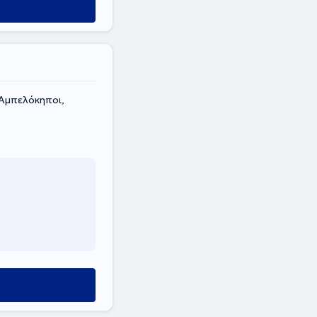
Αμπελόκηποι,