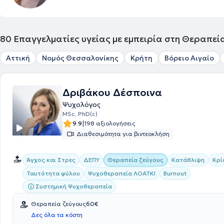
80
Επαγγελματίες υγείας με εμπειρία στη Θεραπεί
Αττική
Νομός Θεσσαλονίκης
Κρήτη
Βόρειο Αιγαίο
Δριβάκου Δέσποινα
Ψυχολόγος
MSc, PhD(c)
|
9.9
198 αξιολογήσεις
Διαθεσιμότητα για βιντεοκλήση
Άγχος και Στρες
ΔΕΠΥ
Θεραπεία ζεύγους
Κατάθλιψη
Κρί
Ταυτότητα φύλου
Ψυχοθεραπεία ΛΟΑΤΚΙ
Burnout
Συστημική Ψυχοθεραπεία
Θεραπεία ζεύγους
60€
Δες όλα τα κόστη