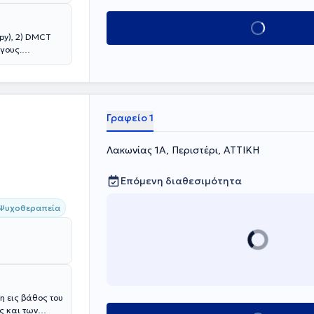
Κλείσε ραντεβού
py), 2) DMCT
γους.
ξ.
Γραφείο 1
Λακωνίας 1Α, Περιστέρι, ΑΤΤΙΚΗ
Επόμενη διαθεσιμότητα
 Ψυχοθεραπεία
η εις βάθος του
ς και των