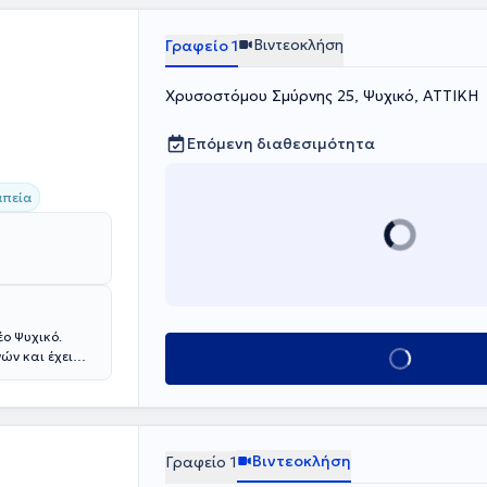
Βιντεοκλήση
Γραφείο 1
Χρυσοστόμου Σμύρνης 25, Ψυχικό, ΑΤΤΙΚΗ
Επόμενη διαθεσιμότητα
απεία
έο Ψυχικό.
ών και έχει
Κλείσε ραντεβού
sity of Central
 και, έπειτα
τρια. Διαθέτει
 παιδιά και στο
Βιντεοκλήση
Γραφείο 1