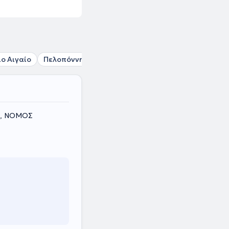
ιο Αιγαίο
Πελοπόννησος
Στερεά Ελλάδα
η, ΝΟΜΟΣ