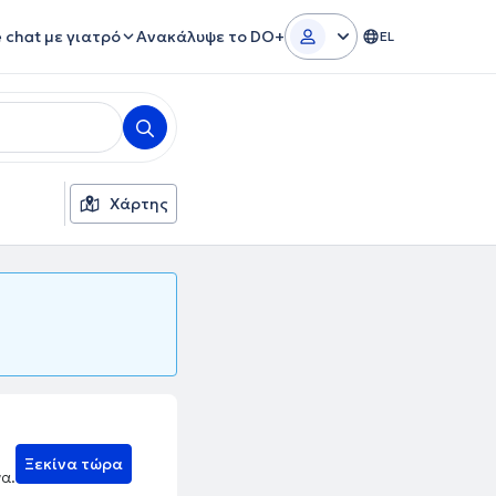
e chat με γιατρό
Ανακάλυψε το DO+
EL
Χάρτης
Ξεκίνα τώρα
να.