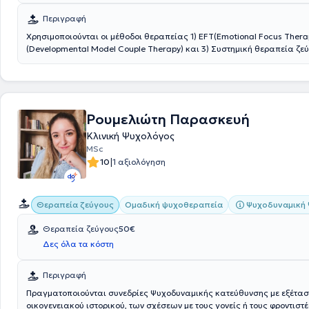
Περιγραφή
Χρησιμοποιούνται οι μέθοδοι θεραπείας 1) EFT(Emotional Focus Thera
(Developmental Model Couple Therapy) και 3) Συστημική θεραπεία ζεύ
Αντιμετωπίζεται το διαζύγιο, η έλλειψη επικοινωνίας και η απουσία σε
Ρουμελιώτη Παρασκευή
Κλινική Ψυχολόγος
MSc
|
10
1 αξιολόγηση
Ψυχοδυναμική
Θεραπεία ζεύγους
Ομαδική ψυχοθεραπεία
Θεραπεία ζεύγους
50€
Δες όλα τα κόστη
Περιγραφή
Πραγματοποιούνται συνεδρίες Ψυχοδυναμικής κατεύθυνσης με εξέτασ
οικογενειακού ιστορικού, των σχέσεων με τους γονείς ή τους φροντιστέ