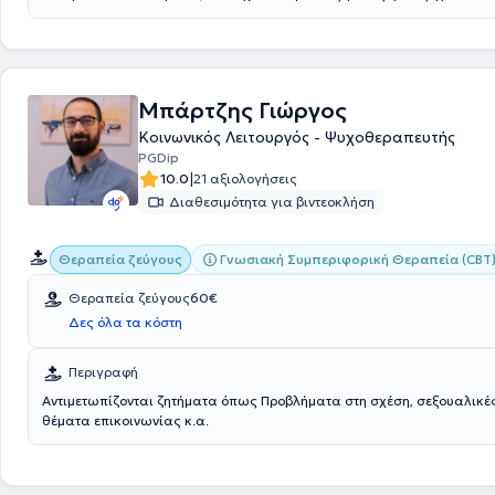
πρώιμων τραυματικών εμπειριών καθώς και μια πρώτη επαφή με τον
λειτουργίας της ψυχοθεραπείας. Αντιμετωπίζονται όλα τα θέματα π
το ζεύγος, όπως η κατάθλιψη, η αγχώδης διαταραχή, τα προβλήματα 
οι δυσκολίες στη σχέση.
Μπάρτζης Γιώργος
Κοινωνικός Λειτουργός - Ψυχοθεραπευτής
PGDip
|
10.0
21 αξιολογήσεις
Διαθεσιμότητα για βιντεοκλήση
Γνωσιακή Συμπεριφορική Θεραπεία (CBT
Θεραπεία ζεύγους
Θεραπεία ζεύγους
60€
Δες όλα τα κόστη
Περιγραφή
Αντιμετωπίζονται ζητήματα όπως Προβλήματα στη σχέση, σεξουαλικές
θέματα επικοινωνίας κ.α.