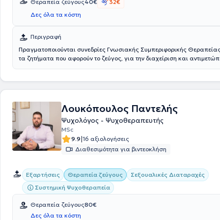
Θεραπεία ζεύγους
40€
32€
επιλεκτική αλαλία ή αδυναμία να σχετιστούν. Τέλος, η ψυχολόγος έχε
σήμερα πέντε υποτροφίες: τρεις κατά τη διάρκεια των προπτυχιακών 
Δες όλα τα κόστη
στην Ψυχολογία (τις οποίες ολοκλήρωσε με βαθμό 8), μία ως απόφοι
και μία στο πλαίσιο των μεταπτυχιακών σπουδών της.
Περιγραφή
Πραγματοποιούνται συνεδρίες Γνωσιακής Συμπεριφορικής Θεραπείας 
τα ζητήματα που αφορούν το ζεύγος, για την διαχείριση και αντιμετώ
όπως το άγχος, η επικοινωνία, το διαζύγιο, συναισθηματικές διαταρα
Λουκόπουλος Παντελής
Ψυχολόγος - Ψυχοθεραπευτής
MSc
|
9.9
16 αξιολογήσεις
Διαθεσιμότητα για βιντεοκλήση
Εξαρτήσεις
Θεραπεία ζεύγους
Σεξουαλικές Διαταραχές
Συστημική Ψυχοθεραπεία
Θεραπεία ζεύγους
80€
Δες όλα τα κόστη