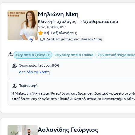
Μηλιώνη Νίκη
Κλινική Ψυχολόγος - Ψυχοθεραπεύτρια
MSc, PGDip, BSc
|
10
11 αξιολογήσεις
Διαθεσιμότητα για βιντεοκλήση
Συνθετική Ψυχοθερ
Θεραπεία ζεύγους
Ψυχοθεραπεία Online
Θεραπεία ζεύγους
80€
Δες όλα τα κόστη
Περιγραφή
Η
Μηλιώνη Νίκη
είναι Ψυχολόγος και διατηρεί ιδιωτικό γραφείο στο Ν
Σπούδασε Ψυχολογία στο Εθνικό & Καποδιστριακό Πανεπιστήμιο Αθην
μεταπτυχιακό στην στην Εφαρμοσμένη Κλινική Ψυχολογία από το Univer
Lancashire. Εκπαιδεύτηκε στην Ψυχοθεραπεία στο Middlesex University
από σπουδές, εξελίχθηκε σε GIM (Guided Imagery and Music) θεραπεύ
πολυετή εμπειρία και έχει εργαστεί σε ιδιωτικά κέντρα θεραπειών για
Κέντρο Παιδοψυχικής Υγιεινής ΙΚΑ.
Ασλανίδης Γεώργιος