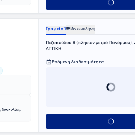
Κλείσε ραντεβού
 τρόπο
ου απασχολούν
επικοινωνίας,
Βιντεοκλήση
Γραφείο 1
Πεζοπούλου 8 (πλησίον μετρό Πανόρμου), 
ΑΤΤΙΚΗ
Επόμενη διαθεσιμότητα
)
 δυσκολίες,
Κλείσε ραντεβού