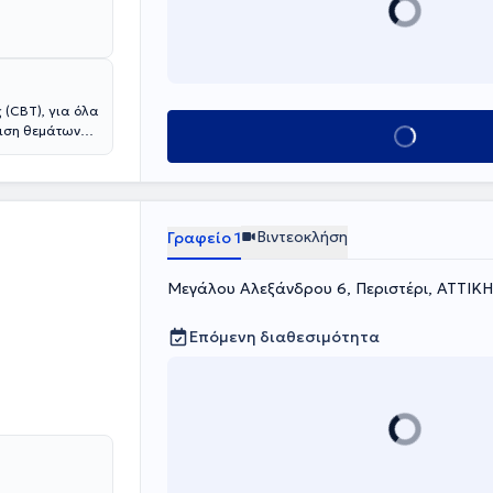
ι λάβει έως
σπουδών της
τη ψυχολογίας
(CBT), για όλα
πιση θεμάτων
Κλείσε ραντεβού
χές και άλλα.
Βιντεοκλήση
Γραφείο 1
Μεγάλου Αλεξάνδρου 6, Περιστέρι, ΑΤΤΙΚΗ
Επόμενη διαθεσιμότητα