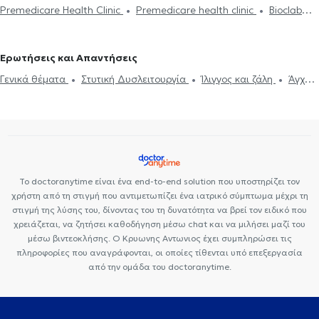
Σύμβουλοι ψυχικής υγείας στο Ηράκλειο Κρήτης
Σύμβουλοι
Premedicare Health Clinic
Premedicare health clinic
Bioclab
επαγγελματικού προσανατολισμού
Συμβουλευτική επαγγελματικού
ψυχικής υγείας στο Ψυχικό
Σύμβουλοι ψυχικής υγείας στην
Ιδιωτικά Πολυιατρεία
Center NT-CardioMetabolics
Ιάζω
προσανατολισμού
Θέματα σχέσεων
Παιανία
Σύμβουλοι ψυχικής υγείας στους Αμπελόκηπους
Ερωτήσεις και Απαντήσεις
Γενικά θέματα
Στυτική Δυσλειτουργία
Ίλιγγος και ζάλη
Άγχος
και Στρες
Κρίση πανικού
Κατάθλιψη
Σεξουαλικές
Διαταραχές
Άσθμα
Το doctoranytime είναι ένα end-to-end solution που υποστηρίζει τον
χρήστη από τη στιγμή που αντιμετωπίζει ένα ιατρικό σύμπτωμα μέχρι τη
στιγμή της λύσης του, δίνοντας του τη δυνατότητα να βρεί τον ειδικό που
χρειάζεται, να ζητήσει καθοδήγηση μέσω chat και να μιλήσει μαζί του
μέσω βιντεοκλήσης. Ο Κρυωνης Αντωνιος έχει συμπληρώσει τις
πληροφορίες που αναγράφονται, οι οποίες τίθενται υπό επεξεργασία
από την ομάδα του doctoranytime.