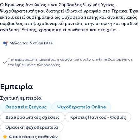
Ο
Κρυώνης Αντώνιος
είναι Σύμβουλος Ψυχικής Υγείας -
Ψυχοθεραπευτής και διατηρεί ιδιωτικό γραφείο στο Γέρακα. Έχει
εκπαιδευτεί συστηματικά ως ψυχοθεραπευτής και αναπτυξιακός
σύμβουλος στο ψυχοδυναμικό μοντέλο, στην ατομική και ομαδική
ανάλυση. Επίσης, χρησιμοποιεί συνθετικά και στοιχεία
συμπεριφοριστικής, γνωσιακής και άλλων ψυχοθεραπευτικών
προσεγγίσεων που έχει διδαχθεί. Ακόμη, έχει εκπαιδευτεί
Μέλος του δικτύου DO+
συστηματικά στον νευρογλωσικό προγραμματισμό, μοντέλο
συμπεριφοριστικής και επικοινωνιακής αλλαγής και εξέλιξης, από
Την περιγραφή επιμελείται η ομάδα του doctoranytime βασισμένη σε
την Nlpingreece και κατέχει το NLP Practitioner Certification. Έχει
επαληθευμένες πληροφορίες.
εκπαιδευτεί στην μέθοδο της Συστημικής αναπαράστασης στο
Ελληνικό Ινστιτούτο Συστημικής αναπαράστασης Bert hellinger.
Είναι μέλος της Διεθνούς Συστημο-κεντρικού Ινστιτούτου System
Εμπειρία
Centered Training Recearch Institute, στην οποία μέθοδο
συνεχίζει να εκπαιδεύεται. Παράλληλα με την ψυχοθεραπευτική
Σχετική εμπειρία
του εκπαίδευση, έχει παρακολουθήσει και συμμετάσχει σε πολλά
εξειδικευμένα εκπαιδευτικά σεμινάρια και επιμορφωτικά
Θεραπεία ζεύγους
Ψυχοθεραπεία Online
προγράμματα καθώς και παγκόσμια και πανελλήνια
επιστημονικά συνέδρια που αφορούν την ομαδική ανάλυση, το
Διαπροσωπικές σχέσεις
Κρίσεις Πανικού - Φοβίες
ψυχόδραμα - κοινωνιόδραμα, την πρόληψη, διάγνωση και
Ομαδική ψυχοθεραπεία
θεραπεία των ψυχικών διαταραχών σε ενηλίκους και εφήβους και
στην παρουσίαση πρόσφατων επιστημονικών ερευνών και
4 συστάσεις ασθενών