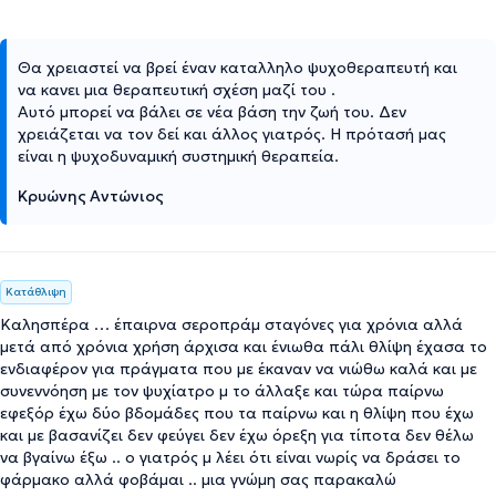
Θα χρειαστεί να βρεί έναν καταλληλο ψυχοθεραπευτή και
να κανει μια θεραπευτική σχέση μαζί του .
Αυτό μπορεί να βάλει σε νέα βάση την ζωή του. Δεν
χρειάζεται να τον δεί και άλλος γιατρός. Η πρότασή μας
είναι η ψυχοδυναμική συστημική θεραπεία.
Κρυώνης Αντώνιος
Κατάθλιψη
Καλησπέρα … έπαιρνα σεροπράμ σταγόνες για χρόνια αλλά
μετά από χρόνια χρήση άρχισα και ένιωθα πάλι θλίψη έχασα το
ενδιαφέρον για πράγματα που με έκαναν να νιώθω καλά και με
συνεννόηση με τον ψυχίατρο μ το άλλαξε και τώρα παίρνω
εφεξόρ έχω δύο βδομάδες που τα παίρνω και η θλίψη που έχω
και με βασανίζει δεν φεύγει δεν έχω όρεξη για τίποτα δεν θέλω
να βγαίνω έξω .. ο γιατρός μ λέει ότι είναι νωρίς να δράσει το
φάρμακο αλλά φοβάμαι .. μια γνώμη σας παρακαλώ