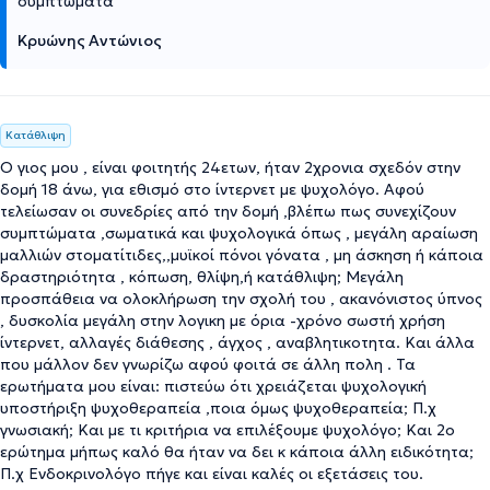
συμπτώματα
Κρυώνης Αντώνιος
Κατάθλιψη
Ο γιος μου , είναι φοιτητής 24ετων, ήταν 2χρονια σχεδόν στην
δομή 18 άνω, για εθισμό στο ίντερνετ με ψυχολόγο. Αφού
τελείωσαν οι συνεδρίες από την δομή ,βλέπω πως συνεχίζουν
συμπτώματα ,σωματικά και ψυχολογικά όπως , μεγάλη αραίωση
μαλλιών στοματίτιδες,,μυϊκοί πόνοι γόνατα , μη άσκηση ή κάποια
δραστηριότητα , κόπωση, θλίψη,ή κατάθλιψη; Μεγάλη
προσπάθεια να ολοκλήρωση την σχολή του , ακανόνιστος ύπνος
, δυσκολία μεγάλη στην λογικη με όρια -χρόνο σωστή χρήση
ίντερνετ, αλλαγές διάθεσης , άγχος , αναβλητικοτητα. Και άλλα
που μάλλον δεν γνωρίζω αφού φοιτά σε άλλη πολη . Τα
ερωτήματα μου είναι: πιστεύω ότι χρειάζεται ψυχολογική
υποστήριξη ψυχοθεραπεία ,ποια όμως ψυχοθεραπεία; Π.χ
γνωσιακή; Και με τι κριτήρια να επιλέξουμε ψυχολόγο; Και 2ο
ερώτημα μήπως καλό θα ήταν να δει κ κάποια άλλη ειδικότητα;
Π.χ Ενδοκρινολόγο πήγε και είναι καλές οι εξετάσεις του.