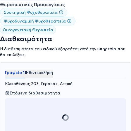
αποτελεσμάτων τους. Επιπλέον στο γραφείο υπάρχουν και άλλοι
Θεραπευτικές Προσεγγίσεις
συνεργάτες Σύμβουλος Ψυχικής Υγείας , σύμβουλός ψυχικής
Συστημική Ψυχοθεραπεία
υγείας.
Ψυχοδυναμική Ψυχοθεραπεία
Οικογενειακή Θεραπεία
Διαθεσιμότητα
Η διαθεσιμότητα του ειδικού εξαρτάται από την υπηρεσία που
θα επιλέξεις.
Γραφείο 1
Βιντεοκλήση
Κλεισθένους 203, Γέρακας, Αττική
Επόμενη διαθεσιμότητα