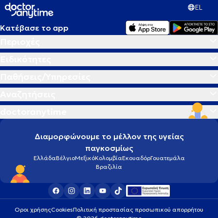
EL
Κατέβασε το app
Περιοχές
Ειδικότητες
Παθήσεις/Υπηρεσίες
Αναζητήσεις
doctoranytime
Διαμορφώνουμε το μέλλον της υγείας
παγκοσμίως
Ελλάδα
Βέλγιο
Μεξικό
Κολομβία
Εκουαδόρ
Γουατεμάλα
Βραζιλία
Οροι χρήσης
Cookies
Πολιτική προστασίας προσωπικού απορρήτου