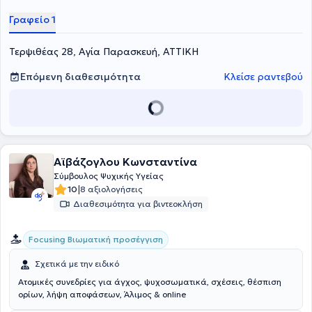
Προσέγγιση στην Ψυχοθεραπεία, έχει εργαστεί σε ιδιωτικούς και
δημόσιους φορείς και την παρούσα στιγμή εργάζεται και ως
Γραφείο 1
εκπαιδευόμενη εκπαιδεύτρια στην Ελληνική Εταιρεία Υπαρξιακής
Ψυχολογίας-Γίγνεσθαι.
Τερψιθέας 28, Αγία Παρασκευή, ΑΤΤΙΚΗ
Επόμενη διαθεσιμότητα
Κλείσε ραντεβού
Αϊβάζογλου Κωνσταντίνα
Σύμβουλος Ψυχικής Υγείας
|
10
8 αξιολογήσεις
Διαθεσιμότητα για βιντεοκλήση
Focusing Βιωματική προσέγγιση
Σχετικά με την ειδικό
Ατομικές συνεδρίες για άγχος, ψυχοσωματικά, σχέσεις, θέσπιση
ορίων, λήψη αποφάσεων, Άλιμος & online