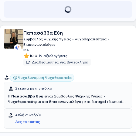
Παπασάββα Εύη
Σύμβουλος Ψυχικής Υγείας - Ψυχοθεραπεύτρια -
Επικοινωνιολόγος
MA
|
10.0
19 αξιολογήσεις
Διαθεσιμότητα για βιντεοκλήση
Ψυχοδυναμική Ψυχοθεραπεία
Σχετικά με την ειδικό
Η
Παπασάββα Εύη
είναι
Σύμβουλος Ψυχικής Υγείας -
Ψυχοθεραπεύτρια
και
Επικοινωνιολόγος
και διατηρεί ιδιωτικό
γραφείο στην Αγία Παρασκευή. Έχει πραγματοποιήσει σπουδές στο
Εθνικό και Καποδιστριακό Πανεπιστήμιο Αθηνών στην Επικοινωνία
Απλή συνεδρία
και Μέσα Μαζικής Ενημέρωσης και την Θεραπευτική
Δες το κόστος
Συμβουλευτική στο ICPS, ενώ έχει ολοκληρώσει Μεταπτυχιακή
εκπαίδευση στην Οπτική Επικοινωνία στο Πανεπιστήμιο του Derby.
Ολοκλήρωσε προγράμματα εξειδικευμένης επιμόρφωσης στη