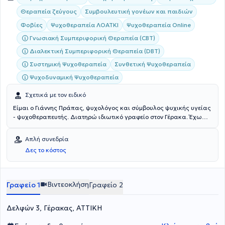
Θεραπεία ζεύγους
Συμβουλευτική γονέων και παιδιών
Φοβίες
Ψυχοθεραπεία ΛΟΑΤΚΙ
Ψυχοθεραπεία Online
Γνωσιακή Συμπεριφορική Θεραπεία (CBT)
Διαλεκτική Συμπεριφορική Θεραπεία (DBT)
Συστημική Ψυχοθεραπεία
Συνθετική Ψυχοθεραπεία
Ψυχοδυναμική Ψυχοθεραπεία
Σχετικά με τον ειδικό
Είμαι ο Γιάννης Πράπας, ψυχολόγος και σύμβουλος ψυχικής υγείας
- ψυχοθεραπευτής. Διατηρώ ιδιωτικό γραφείο στον Γέρακα. Έχω
σπουδάσει στην Ελλάδα (Ε.Κ.Π.Α.) και στην Ιταλία (E-Campus
University) Ψυχολογία, στην Ελλάδα (Ε.Κ.Π.Α. και Ε.Α.Π. Ανοικτό
Απλή συνεδρία
Πανεπιστήμιο) και στο εξωτερικό (Scotland, Edinburgh) Γνωσιακή
Δες το κόστος
και Συμπεριφοριστική Ψυχοθεραπεία, Ψυχογλωσσολογία και
Συμβουλευτική, Εκπαίδευση Ενηλίκων και Συμβουλευτική στον
Επαγγελματικό Προσανατολισμό. Είμαι κάτοχος διπλωμάτων στη
Συνθετική-Απαρτιωτική Ψυχοθεραπεία, στη Συμβουλευτική και τη
Βιντεοκλήση
Γραφείο 1
Γραφείο 2
Θετική Ψυχοθεραπεία. Επίσης, συνεργάζομαι σε επίπεδο
εξωτερικής συνεργασίας ως Σύμβουλος Γονέων και Εφήβων με
Δελφών 3, Γέρακας, ΑΤΤΙΚΗ
ιδιωτικούς φορείς. Στο γραφείο μου αναλαμβάνω περιστατικά που
απαντώνται σε όλο το φάσμα της ψυχολογίας- ψυχιατρικής