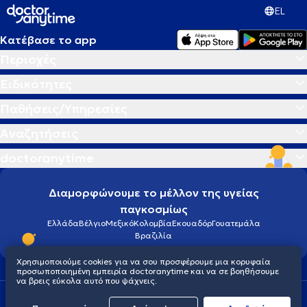
EL
Κατέβασε το app
Περιοχές
Ειδικότητες
Παθήσεις/Υπηρεσίες
Αναζητήσεις
doctoranytime
Διαμορφώνουμε το μέλλον της υγείας
παγκοσμίως
Ελλάδα
Βέλγιο
Μεξικό
Κολομβία
Εκουαδόρ
Γουατεμάλα
Βραζιλία
Χρησιμοποιούμε cookies για να σου προσφέρουμε μια κορυφαία
προσωποποιημένη εμπειρία doctoranytime και να σε βοηθήσουμε
να βρεις εύκολα αυτό που ψάχνεις.
Οροι χρήσης
Cookies
Πολιτική προστασίας προσωπικού απορρήτου