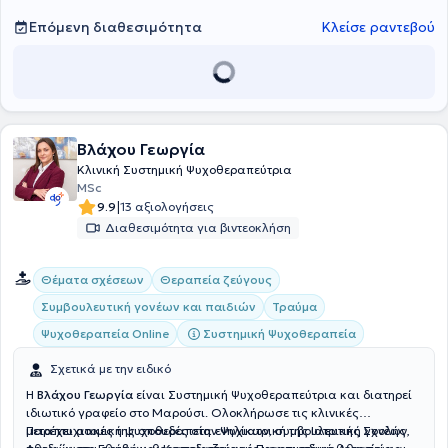
παρακολουθήσει πλήθος εκπαιδευτικών προγραμμάτων, ημερίδων
και σεμιναρίων και είναι μέλος της Ελληνικής Εταιρείας
Επόμενη διαθεσιμότητα
Κλείσε ραντεβού
Γνωσιακών Ψυχοθεραπειών και της European Association for
Behavioural and Cognitive Therapies.
Βλάχου Γεωργία
Kλινική Συστημική Ψυχοθεραπεύτρια
MSc
|
9.9
13 αξιολογήσεις
Διαθεσιμότητα για βιντεοκλήση
Θέματα σχέσεων
Θεραπεία ζεύγους
Συμβουλευτική γονέων και παιδιών
Τραύμα
Συστημική Ψυχοθεραπεία
Ψυχοθεραπεία Online
Σχετικά με την ειδικό
Η
Βλάχου Γεωργία
είναι Συστημική Ψυχοθεραπεύτρια και διατηρεί
ιδιωτικό γραφείο στο Μαρούσι. Ολοκλήρωσε τις κλινικές
μεταπτυχιακές της σπουδές στην Ψυχιατρική της Ιατρικής Σχολής
Παρέχει ατομική ψυχοθεραπεία ενηλίκων, συμβουλευτική γονέων,