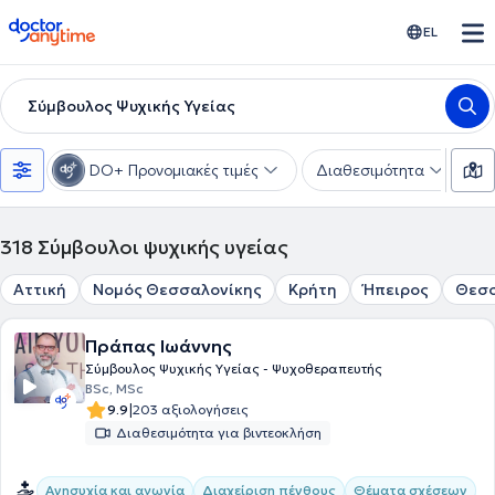
doctoranytime
EL
Σύμβουλος Ψυχικής Υγείας
DO+ Προνομιακές τιμές
Διαθεσιμότητα
Ε
318
Σύμβουλοι ψυχικής υγείας
Αττική
Νομός Θεσσαλονίκης
Κρήτη
Ήπειρος
Θεσ
Πράπας Ιωάννης
Σύμβουλος Ψυχικής Υγείας - Ψυχοθεραπευτής
BSc, MSc
|
9.9
203 αξιολογήσεις
Διαθεσιμότητα για βιντεοκλήση
Ανησυχία και αγωνία
Διαχείριση πένθους
Θέματα σχέσεων