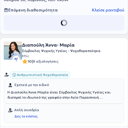
Επόμενη διαθεσιμότητα
Κλείσε ραντεβού
Διαπούλη Άννα- Μαρία
Σύμβουλος Ψυχικής Υγείας - Ψυχοθεραπεύτρια
MSc
|
10
8 αξιολογήσεις
Ανθρωπιστική Ψυχοθεραπεία
Σχετικά με την ειδικό
Η Διαπούλη Άννα Μαρία είναι Σύμβουλος Ψυχικής Υγείας και
διατηρεί το ιδιωτικό της γραφείο στην Αγία Παρασκευή.
Ολοκληρώνοντας τις προπτυχιακές σπουδές της στο Πάντειο
Πανεπιστήμιο συνέχισε την εκπαίδευση της αποκτώντας τον
Απλή συνεδρία
μεταπτυχιακό της τίτλο στο τμήμα Συμβουλευτικής Ψυχολογίας &
Δες το κόστος
Συμβουλευτικής στην Ειδική Αγωγή, την Εκπαίδευση και την Υγεία
του Πανεπιστημίου Θεσσαλίας. Έχει ειδικευτεί στην Υπαρξιακή