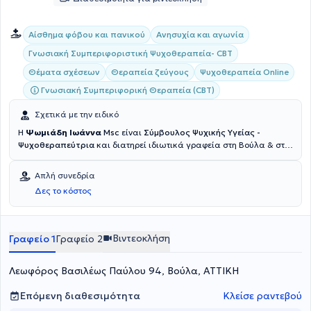
Αίσθημα φόβου και πανικού
Ανησυχία και αγωνία
Γνωσιακή Συμπεριφοριστική Ψυχοθεραπεία- CBT
Θέματα σχέσεων
Θεραπεία ζεύγους
Ψυχοθεραπεία Online
Γνωσιακή Συμπεριφορική Θεραπεία (CBT)
Σχετικά με την ειδικό
Η
Ψωμιάδη Ιωάννα
Msc
είναι
Σύμβουλος Ψυχικής Υγείας -
Ψυχοθεραπεύτρια
και διατηρεί ιδιωτικά γραφεία στη Βούλα & στις
Αχαρνές. Είναι πτυχιούχος Ψυχολογίας από το Αμερικανικό
Κολλέγιο Αθηνών και κατέχει
Πιστοποίηση Ειδίκευσης Γνωσιακής
Απλή συνεδρία
Συμπεριφοριστικής Θεωρίας & Κλινικής Πράξης από το Εθνικό
Δες το κόστος
Καποδιστριακό Πανεπιστήμιο Αθηνών (ΕΚΠΑ)
. Συνεχίζοντας τις
σπουδές της, έλαβε Μεταπτυχιακό τίτλο στη Διαχείριση
ανθρώπινου δυναμικού μεγάλων επιχειρήσεων (HR) από το Bolton
University και ολοκλήρωσε το πρόγραμμα Ομαδικής
Βιντεοκλήση
Γραφείο 1
Γραφείο 2
Ψυχοθεραπείας στο Αθηναϊκό Κέντρο Μελέτης Ανθρώπου (ΑΚΜΑ),
καθώς και το μονοετές πρόγραμμα One - Way Mirror Seminar :
Λεωφόρος Βασιλέως Παύλου 94, Βούλα, ΑΤΤΙΚΗ
Effects of mirrors on individual human behavior. Στη συνέχεια, μέσα
από μια σειρά σεμιναρίων και κλινικής εκπαίδευσης έχει εργαστεί
σε ομαδικά προγράμματα ψυχοθεραπείας σε διάφορα κέντρα
Επόμενη διαθεσιμότητα
Κλείσε ραντεβού
ψυχολογικής υποστήριξης στην Αθήνα, όπου έχει αναπτύξει μεγάλη