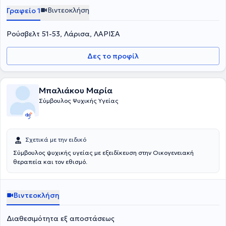
είχαν βρει θέση στον λόγο. Μέσα από αυτή την εμπειρία μπορεί να
Βιντεοκλήση
Γραφείο 1
επαναδιατυπωθεί η προσωπική ιστορία, να μετακινηθεί η στάση
απέναντι στον εαυτό και τους άλλους, και να ανοιχτεί η δυνατότητα
μιας διαφορετικής θέσης στη ζωή.
Ρούσβελτ 51-53, Λάρισα, ΛΑΡΙΣΑ
Δες το προφίλ
Μπαλιάκου Μαρία
Σύμβουλος Ψυχικής Υγείας
Σχετικά με την ειδικό
Σύμβουλος ψυχικής υγείας με εξειδίκευση στην Οικογενειακή
θεραπεία και τον εθισμό.
Βιντεοκλήση
Διαθεσιμότητα εξ αποστάσεως