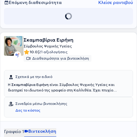
Επόμενη διαθεσιμότητα
Κλείσε ραντεβού
Σκαμπαβίρια Ειρήνη
Σύμβουλος Ψυχικής Υγείας
|
10.0
21 αξιολογήσεις
Διαθεσιμότητα για βιντεοκλήση
Σχετικά με την ειδικό
Η
Σκαμπαβίρια Ειρήνη
είναι Σύμβουλος Ψυχικής Υγείας και
διατηρεί το ιδιωτικό της γραφείο στη Καλλιθέα. Έχει πτυχίο
Κοινωνιολογίας από το Πάντειο Πανεπιστήμιο και μεταπτυχιακό
τίτλο Εγκληματολογίας και Ποινικής Δικαιοσύνης (MSc Criminology
Συνεδρία μέσω βιντεοκλήσης
and Criminal Justice) από το Πανεπιστήμιο της Γλασκώβης.
Δες το κόστος
Παράλληλα τελείωσε το μεταπτυχιακό πρόγραμμα ‘’Ποινικό Δίκαιο
και Εξαρτήσεις’’ με κατεύθυνση θεραπευτική διαχείριση των
εξαρτήσεων που υλοποιείται από τη Νομική Σχολή του
Αριστοτελείου Πανεπιστημίου Θεσσαλονίκης και το τμήμα Νομικής
Βιντεοκλήση
Γραφείο 1
του Πανεπιστημίου Λευκωσίας, σε συνεργασία με το Κέντρο