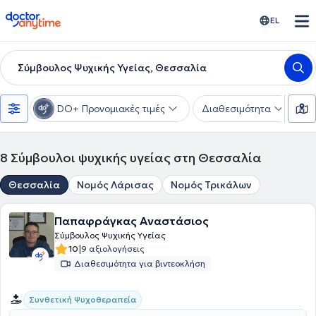
doctoranytime
EL
Σύμβουλος Ψυχικής Υγείας, Θεσσαλία
DO+ Προνομιακές τιμές
Διαθεσιμότητα
Ε
8
Σύμβουλοι ψυχικής υγείας στη Θεσσαλία
Θεσσαλία
Νομός Λάρισας
Νομός Τρικάλων
Παπαφράγκας Αναστάσιος
Σύμβουλος Ψυχικής Υγείας
|
10
9 αξιολογήσεις
Διαθεσιμότητα για βιντεοκλήση
Συνθετική Ψυχοθεραπεία