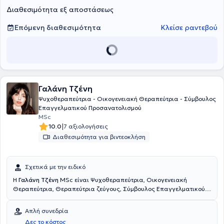
ομαδική συμβουλευτική προσωπικής ανάπτυξης. Έχει ιδιαίτερη
Διαθεσιμότητα εξ αποστάσεως
εμπειρία σε θέματα άγχους, αυτοεκτίμησης, κατάθλιψης,
απώλειας και πένθους, σεξουαλικού προσανατολισμού,
Επόμενη διαθεσιμότητα
Κλείσε ραντεβού
ταυτότητας φύλου, δυσκολίες σχέσεων και δυσκολίες γονεϊκού
ρόλου. Οι συνεδρίες είναι δυνατόν να γίνονται και στα Αγγλικά
Γαλάνη Τζένη
Ψυχοθεραπεύτρια - Οικογενειακή Θεραπεύτρια - Σύμβουλος
Επαγγελματικού Προσανατολισμού
MSc
|
10.0
7 αξιολογήσεις
Διαθεσιμότητα για βιντεοκλήση
Σχετικά με την ειδικό
Η
Γαλάνη Τζένη
MSc είναι Ψυχοθεραπεύτρια, Οικογενειακή
Θεραπεύτρια, Θεραπεύτρια ζεύγους, Σύμβουλος Επαγγελματικού
Προσανατολισμού και διατηρεί ιδιωτικό γραφείο στη Λάρισα και
στην Κατερίνη. Έχει πραγματοποιήσει τις σπουδές της στο Πάντειο
Απλή συνεδρία
Πανεπιστήμιο και κατόπιν έχει εκπαιδευτεί στο τετραετές
Δες το κόστος