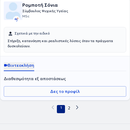
γραφείο, παρέχει εξειδικευμένες λύσεις προσαρμοσμένες στις
Ρομποτή Σόνια
ανάγκες των ασθενών της. Τέλος, είναι μέλος του Συλλόγου
Σύμβουλος Ψυχικής Υγείας
Ελλήνων Ψυχολόγων, της European Federation of Family Therapy
MSc
και της Ελληνικής Εταιρείας Θεραπευτών Οικογένειας και
Ζεύγους.
Σχετικά με την ειδικό
Στήριξη, κατανόηση και ρεαλιστικές λύσεις όταν τα πράγματα
δυσκολεύουν.
Βιντεοκλήση
Διαθεσιμότητα εξ αποστάσεως
Δες το προφίλ
1
2