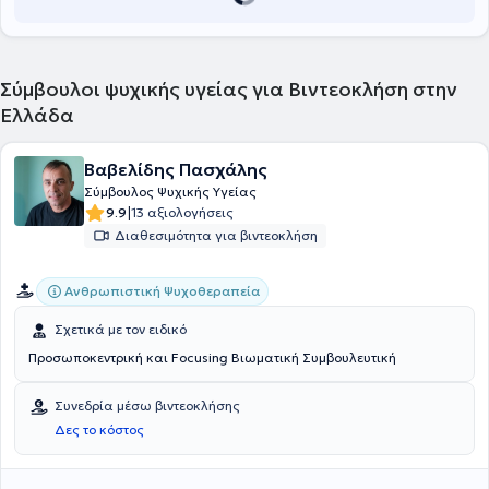
(CBT), στην Γνωστική - Αναλυτική ψυχοθεραπεία καθώς και στη
Ψυχοδυναμική Ψυχοθεραπεία. Στο ιατρείο της παρέχονται
υπηρεσίες για όλο το φάσμα της ψυχικής υγείας (ψυχοθεραπεία,
φαρμακοθεραπεία ή συνδυασμός). Η θεραπευτική αντιμετώπιση
είναι εξατομικευμένη και καθορίζεται με βάση τις ατομικές
Σύμβουλοι ψυχικής υγείας για Βιντεοκλήση στην
ανάγκες και επιθυμίες. Υπάρχει δυνατότητα για κατ’ οίκον
Ελλάδα
επισκέψεις και συνεδρίες μέσω διαδικτύου.
Βαβελίδης Πασχάλης
Σύμβουλος Ψυχικής Υγείας
|
9.9
13 αξιολογήσεις
Διαθεσιμότητα για βιντεοκλήση
Ανθρωπιστική Ψυχοθεραπεία
Σχετικά με τον ειδικό
Προσωποκεντρική και Focusing Βιωματική Συμβουλευτική
Συνεδρία μέσω βιντεοκλήσης
Δες το κόστος