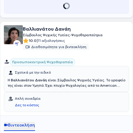
Βαλλιανάτου Δανάη
Σύμβουλος Ψυχικής Υγείας-Ψυχοθεραπεύτρια
|
10.0
11 αξιολογήσεις
Διαθεσιμότητα για βιντεοκλήση
Προσωποκεντρική Ψυχοθεραπεία
Σχετικά με την ειδικό
Η
Βαλλιανάτου Δανάη
είναι Σύμβουλος Ψυχικής Υγείας. Το γραφείο
της είναι στον Υμηττό. Έχει πτυχίο Ψυχολογίας από το American
College of Greece, ειδίκευση (Pg.Dip.) στην Προσωποκεντρική
προσέγγιση από το Τμήμα Συμβουλευτικής του Πανεπιστημίου
Απλή συνεδρία
Strathclyde of Glasgow και εκπαίδευση στην προσωποκεντρική
Δες το κόστος
ψυχοθεραπεία στο πλαίσιο της European Association of
Psychotherapy. Έχει εργασθεί ως Υπεύθυνη Ανθρώπινου Δυναμικού
και έχει συντονίσει προγράμματα ανθρωπιστικής δράσης στο
Σωματείο PRAKSIS. Παρέχει υπηρεσίες ατομικής συμβουλευτικής
Βιντεοκλήση
και ψυχοθεραπείας ενηλίκων, ομαδική συμβουλευτική γονέων και