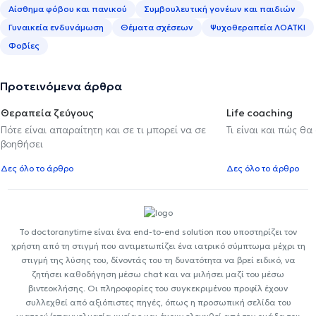
Αίσθημα φόβου και πανικού
Συμβουλευτική γονέων και παιδιών
Γυναικεία ενδυνάμωση
Θέματα σχέσεων
Ψυχοθεραπεία ΛΟΑΤΚΙ
Φοβίες
Προτεινόμενα άρθρα
Θεραπεία ζεύγους
Life coaching
Πότε είναι απαραίτητη και σε τι μπορεί να σε
Τι είναι και πώς θα
βοηθήσει
Δες όλο το άρθρο
Δες όλο το άρθρο
Το doctoranytime είναι ένα end-to-end solution που υποστηρίζει τον
χρήστη από τη στιγμή που αντιμετωπίζει ένα ιατρικό σύμπτωμα μέχρι τη
στιγμή της λύσης του, δίνοντάς του τη δυνατότητα να βρεί ειδικό, να
ζητήσει καθοδήγηση μέσω chat και να μιλήσει μαζί του μέσω
βιντεοκλήσης. Οι πληροφορίες του συγκεκριμένου προφίλ έχουν
συλλεχθεί από αξιόπιστες πηγές, όπως η προσωπική σελίδα του