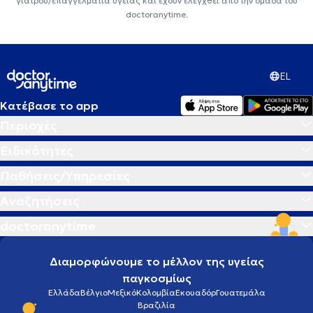
γιατρού/επαγγελματία υγείας και έχουν ελεγχθεί από την ομάδα του
doctoranytime.
EL
Κατέβασε το app
Περιοχές
Ειδικότητες
Παθήσεις/Υπηρεσίες
Αναζητήσεις
doctoranytime
Διαμορφώνουμε το μέλλον της υγείας
παγκοσμίως
Ελλάδα
Βέλγιο
Μεξικό
Κολομβία
Εκουαδόρ
Γουατεμάλα
Βραζιλία