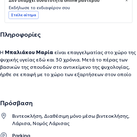
Δεν υπάρχει δυνατότητα online ραντεβού
Εκδήλωσε το ενδιαφέρον σου
Στείλε αίτημα
Πληροφορίες
Η
Μπαλιάκου Μαρία
είναι επαγγελματίας στο χώρο της
ψυχικής υγείας εδώ και 30 χρόνια. Μετά το πέρας των
βασικών της σπουδών στο αντικείμενο της ψυχολογίας,
ήρθε σε επαφή με το χώρο των εξαρτήσεων στον οποίο
εξειδικεύτηκε ως σύμβουλος ατόμων που αντιμετωπίζουν
ζητήματα εθισμού στην καθημερινότητά τους.Με το
πέρασμα των χρόνων και καθώς αντιλαμβανόταν το
Πρόσβαση
εύρος των γνώσεων και των δεξιοτήτων που απαιτεί το
επάγγελμα του θεραπευτή, αποφάσισε να ξεκινήσει το
Βιντεοκλήση, Διαθέσιμη μόνο μέσω βιντεοκλήσης,
ταξίδι της προσωπικής της ψυχοθεραπείας και
Λάρισα, Νομός Λάρισας
παράλληλα να εκπαιδευτεί ως οικογενειακή
θεραπεύτρια εφαρμόζοντας τις αρχές της Συστημικής
Parking