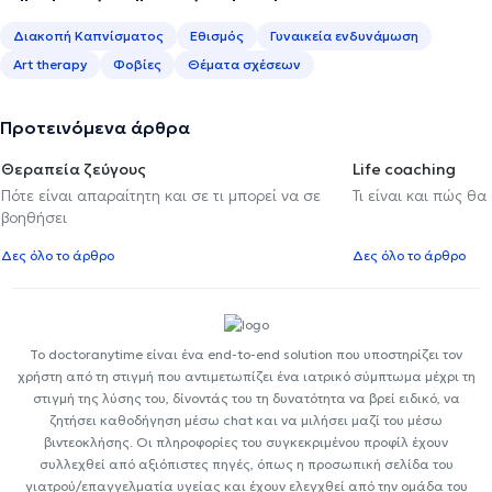
Διακοπή Καπνίσματος
Εθισμός
Γυναικεία ενδυνάμωση
Art therapy
Φοβίες
Θέματα σχέσεων
Προτεινόμενα άρθρα
Θεραπεία ζεύγους
Life coaching
Πότε είναι απαραίτητη και σε τι μπορεί να σε
Τι είναι και πώς θα
βοηθήσει
Δες όλο το άρθρο
Δες όλο το άρθρο
Το doctoranytime είναι ένα end-to-end solution που υποστηρίζει τον
χρήστη από τη στιγμή που αντιμετωπίζει ένα ιατρικό σύμπτωμα μέχρι τη
στιγμή της λύσης του, δίνοντάς του τη δυνατότητα να βρεί ειδικό, να
ζητήσει καθοδήγηση μέσω chat και να μιλήσει μαζί του μέσω
βιντεοκλήσης. Οι πληροφορίες του συγκεκριμένου προφίλ έχουν
συλλεχθεί από αξιόπιστες πηγές, όπως η προσωπική σελίδα του
γιατρού/επαγγελματία υγείας και έχουν ελεγχθεί από την ομάδα του