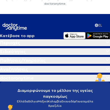
doctoranytime.
EL
Κατέβασε το app
Περιοχές
Ειδικότητες
Παθήσεις/Υπηρεσίες
Αναζητήσεις
doctoranytime
Διαμορφώνουμε το μέλλον της υγείας
παγκοσμίως
Ελλάδα
Βέλγιο
Μεξικό
Κολομβία
Εκουαδόρ
Γουατεμάλα
Βραζιλία