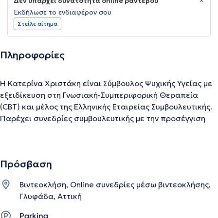
Δεν υπάρχει δυνατότητα online ραντεβού
Εκδήλωσε το ενδιαφέρον σου
Στείλε αίτημα
Πληροφορίες
Η Κατερίνα Χριστάκη είναι Σύμβουλος Ψυχικής Υγείας με
εξειδίκευση στη Γνωσιακή-Συμπεριφορική Θεραπεία
(CBT) και μέλος της Ελληνικής Εταιρείας Συμβουλευτικής.
Παρέχει συνεδρίες συμβουλευτικής με την προσέγγιση
της CBT, ενώ λαμβάνει εποπτεία για τη διασφάλιση της
ποιότητας του έργου της. Έχει ολοκληρώσει το τριετές
Master of Science (MSc) με διάκριση (with Distinction)
Πρόσβαση
στη Γνωσιακή-Συμπεριφορική Θεραπεία με Δεξιότητες
Συμβουλευτικής,
"MSc in Cognitive Behavioural Therapy
Βιντεοκλήση, Online συνεδρίες μέσω βιντεοκλήσης,
with Counselling Skills”
από το University of Essex.
Γλυφάδα, Αττική
Κατά τη διάρκεια των σπουδών της εκπαιδεύτηκε, μεταξύ
Parking