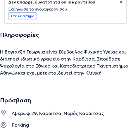
Δεν υπάρχει δυνατότητα online ραντεβού
Εκδήλωσε το ενδιαφέρον σου
Στείλε αίτημα
Πληροφορίες
H
Βογιατζή Γεωργία
είναι Σύμβουλος Ψυχικής Υγείας και
διατηρεί ιδιωτικό γραφείο στην Καρδίτσα. Σπούδασε
Ψυχολογία στο Εθνικό και Καποδιστριακό Πανεπιστήμιο
Αθηνών και έχει μετεκπαιδευτεί στην Κλινική
Ψυχοπαθολογία στο Ε.Π.Ι.Ψ.Υ.. Επίσης, έχει
μετεκπαιδευτεί στην Ανθοθεραπεία και στη Βιοφυσική
θεραπεία - Βιοσυντονισμό. Έχει εργαστεί ως Σύμβουλος
Πρόσβαση
Ψυχικής Υγείας στο Κέντρο Αποκατάστασης και
Αποθεραπείας ΑΡΩΓΗ Καρδίτσας, στον Ο.ΚΑ.ΝΑ
Αβέρωφ 29, Καρδίτσα, Νομός Καρδίτσας
(Οργανισμός Κατά των Ναρκωτικών) και στο Κέντρο
Ημέρας για τις Ψυχικές Διαταραχές "ΚΛΙΜΑΚΑ". Επιπλέον,
Parking
παρείχε ψυχολογική υποστήριξη σε θύματα τροχαίων