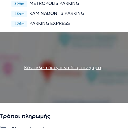
METROPOLIS PARKING
399m
ατυχημάτων σε δικηγορική εταιρεία. Τέλος, η Σύμβουλος
Ψυχικής Υγείας εξειδικεύεται σε θέματα που αφορούν τα
KAMINADON 13 PARKING
454m
ψυχοσωματικά συμπτώματα, τις κρίσεις πανικού - φοβίες
PARKING EXPRESS
476m
και στις διαταραχές άγχους και διάθεσης.
Την περιγραφή επιμελείται η ομάδα του doctoranytime βασισμένη σε
επαληθευμένες πληροφορίες.
Κάνε κλικ εδώ για να δεις τον χάρτη
Τρόποι πληρωμής