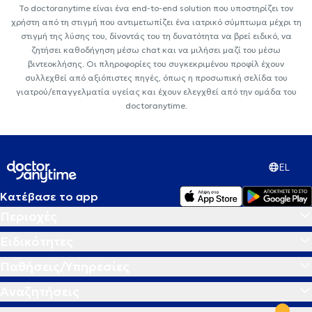
Το doctoranytime είναι ένα end-to-end solution που υποστηρίζει τον
χρήστη από τη στιγμή που αντιμετωπίζει ένα ιατρικό σύμπτωμα μέχρι τη
στιγμή της λύσης του, δίνοντάς του τη δυνατότητα να βρεί ειδικό, να
ζητήσει καθοδήγηση μέσω chat και να μιλήσει μαζί του μέσω
βιντεοκλήσης. Οι πληροφορίες του συγκεκριμένου προφίλ έχουν
συλλεχθεί από αξιόπιστες πηγές, όπως η προσωπική σελίδα του
γιατρού/επαγγελματία υγείας και έχουν ελεγχθεί από την ομάδα του
doctoranytime.
EL
Κατέβασε το app
Περιοχές
Ειδικότητες
Παθήσεις/Υπηρεσίες
Αναζητήσεις