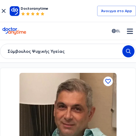
Doctoranytime
Άνοιγμα στο App
doctoranytime
EL
Σύμβουλος Ψυχικής Υγείας