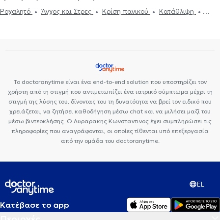
Ροχαλητό
Άγχος και Στρες
Κρίση πανικού
Κατάθλιψη
Θεραπεία ζεύγους
Συμβουλευτική γονέων και παιδιών
Τόνωση
αυτοεκτίμησης
Αυτογνωσία
Θέματα σχέσεων
Το doctoranytime είναι ένα end-to-end solution που υποστηρίζει τον
χρήστη από τη στιγμή που αντιμετωπίζει ένα ιατρικό σύμπτωμα μέχρι τη
στιγμή της λύσης του, δίνοντας του τη δυνατότητα να βρεί τον ειδικό που
χρειάζεται, να ζητήσει καθοδήγηση μέσω chat και να μιλήσει μαζί του
μέσω βιντεοκλήσης. Ο Λυραρακης Κωνσταντινος έχει συμπληρώσει τις
πληροφορίες που αναγράφονται, οι οποίες τίθενται υπό επεξεργασία
από την ομάδα του doctoranytime.
EL
Κατέβασε το app
Περιοχές