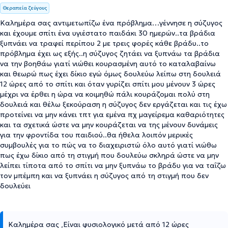
Θεραπεία ζεύγους
Καλημέρα σας αντιμετωπίζω ένα πρόβλημα…γέννησε η σύζυγος
και έχουμε σπίτι ένα υγιέστατο παιδάκι 30 ημερών..τα βράδια
ξυπνάει να τραφεί περίπου 2 με τρεις φορές κάθε βράδυ..το
πρόβλημα έχει ως εξής..η σύζυγος ζητάει να ξυπνάω τα βράδια
να την βοηθάω γιατί νιώθει κουρασμένη αυτό το καταλαβαίνω
και θεωρώ πως έχει δίκιο εγώ όμως δουλεύω λείπω στη δουλειά
12 ώρες από το σπίτι και όταν γυρίζει σπίτι μου μένουν 3 ώρες
μέχρι να έρθει η ώρα να κοιμηθώ πάλι κουράζομαι πολύ στη
δουλειά και θέλω ξεκούραση η σύζυγος δεν εργάζεται και τις έχω
προτείνει να μην κάνει τπτ για εμένα πχ μαγείρεμα καθαριότητες
και τα σχετικά ώστε να μην κουράζεται να της μένουν δυνάμεις
για την φροντίδα του παιδιού..θα ήθελα λοιπόν μερικές
συμβουλές για το πώς να το διαχειριστώ όλο αυτό γιατί νιώθω
πως έχω δίκιο από τη στιγμή που δουλεύω σκληρά ώστε να μην
λείπει τίποτα από το σπίτι να μην ξυπνάω το βράδυ για να ταΐζω
τον μπέμπη και να ξυπνάει η σύζυγος από τη στιγμή που δεν
δουλεύει
Καλημέρα σας ,Είναι φυσιολογικό μετά από 12 ώρες