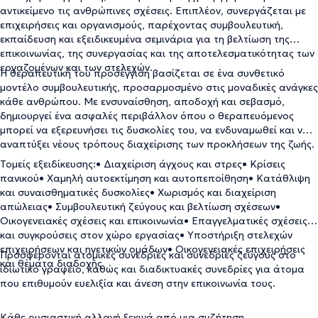
αντικείμενο τις ανθρώπινες σχέσεις. Επιπλέον, συνεργάζεται με
επιχειρήσεις και οργανισμούς, παρέχοντας συμβουλευτική,
εκπαίδευση και εξειδικευμένα σεμινάρια για τη βελτίωση της
επικοινωνίας, της συνεργασίας και της αποτελεσματικότητας των
εργαζομένων και των στελεχών.
Η θεραπευτική του προσέγγιση βασίζεται σε ένα συνθετικό
μοντέλο συμβουλευτικής, προσαρμοσμένο στις μοναδικές ανάγκες
κάθε ανθρώπου. Με ενσυναίσθηση, αποδοχή και σεβασμό,
δημιουργεί ένα ασφαλές περιβάλλον όπου ο θεραπευόμενος
μπορεί να εξερευνήσει τις δυσκολίες του, να ενδυναμωθεί και να
αναπτύξει νέους τρόπους διαχείρισης των προκλήσεων της ζωής.
Τομείς εξειδίκευσης:• Διαχείριση άγχους και στρες• Κρίσεις
πανικού• Χαμηλή αυτοεκτίμηση και αυτοπεποίθηση• Κατάθλιψη
και συναισθηματικές δυσκολίες• Χωρισμός και διαχείριση
απώλειας• Συμβουλευτική ζεύγους και βελτίωση σχέσεων•
Οικογενειακές σχέσεις και επικοινωνία• Επαγγελματικές σχέσεις
και συγκρούσεις στον χώρο εργασίας• Υποστήριξη στελεχών
επιχειρήσεων και ηγετικών ομάδων• Οικογενειακές επιχειρήσεις
Προσφέρονται ατομικές συνεδρίες και συνεδρίες ζεύγους στο
και θέματα διαδοχής
ιδιωτικό γραφείο, καθώς και διαδικτυακές συνεδρίες για άτομα
που επιθυμούν ευελιξία και άνεση στην επικοινωνία τους.
Κάθε ουσιαστική αλλαγή ξεκινά από μια συζήτηση.