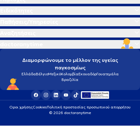
Ειδικότητες
Παθήσεις/Υπηρεσίες
Αναζητήσεις
doctoranytime
Διαμορφώνουμε το μέλλον της υγείας
παγκοσμίως
Ελλάδα
Βέλγιο
Μεξικό
Κολομβία
Εκουαδόρ
Γουατεμάλα
Βραζιλία
Οροι χρήσης
Cookies
Πολιτική προστασίας προσωπικού απορρήτου
© 2026 doctoranytime