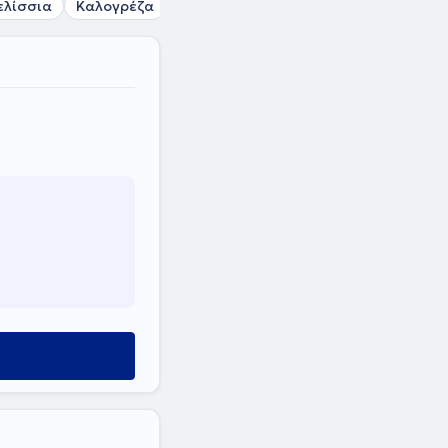
ελίσσια
Καλογρέζα
Νέα Ερυθραία
Πολιτεία
Νέα Ιων
ύ