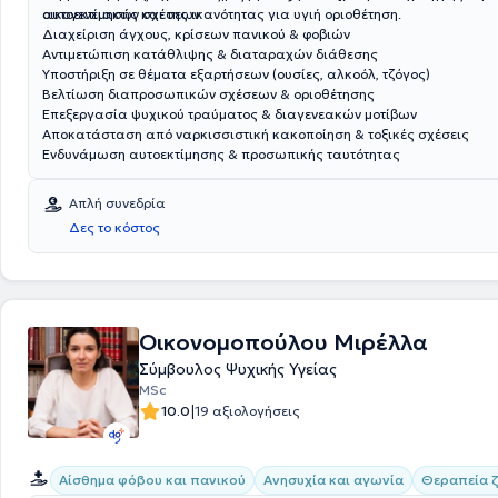
αυτοεκτίμησης και της ικανότητας για υγιή οριοθέτηση.
οικογενειακών σχέσεων
Διαχείριση άγχους, κρίσεων πανικού & φοβιών
Αντιμετώπιση κατάθλιψης & διαταραχών διάθεσης
Υποστήριξη σε θέματα εξαρτήσεων (ουσίες, αλκοόλ, τζόγος)
Βελτίωση διαπροσωπικών σχέσεων & οριοθέτησης
Επεξεργασία ψυχικού τραύματος & διαγενεακών μοτίβων
Αποκατάσταση από ναρκισσιστική κακοποίηση & τοξικές σχέσεις
Ενδυνάμωση αυτοεκτίμησης & προσωπικής ταυτότητας
Απλή συνεδρία
Δες το κόστος
Οικονομοπούλου Μιρέλλα
Σύμβουλος Ψυχικής Υγείας
MSc
|
10.0
19 αξιολογήσεις
Αίσθημα φόβου και πανικού
Ανησυχία και αγωνία
Θεραπεία 