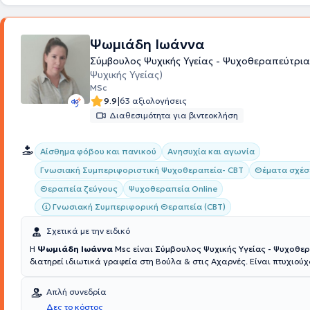
Ψωμιάδη Ιωάννα
Σύμβουλος Ψυχικής Υγείας - Ψυχοθεραπεύτρι
Ψυχικής Υγείας)
MSc
|
9.9
63 αξιολογήσεις
Διαθεσιμότητα για βιντεοκλήση
Αίσθημα φόβου και πανικού
Ανησυχία και αγωνία
Γνωσιακή Συμπεριφοριστική Ψυχοθεραπεία- CBT
Θέματα σχέ
Θεραπεία ζεύγους
Ψυχοθεραπεία Online
Γνωσιακή Συμπεριφορική Θεραπεία (CBT)
Σχετικά με την ειδικό
Η
Ψωμιάδη Ιωάννα
Msc
είναι
Σύμβουλος Ψυχικής Υγείας - Ψυχοθε
διατηρεί ιδιωτικά γραφεία στη Βούλα & στις Αχαρνές. Είναι πτυχιού
από το Αμερικανικό Κολλέγιο Αθηνών και κατέχει
Πιστοποίηση Ειδίκ
Γνωσιακής Συμπεριφοριστικής Θεωρίας & Κλινικής Πράξης από το
Απλή συνεδρία
Καποδιστριακό Πανεπιστήμιο Αθηνών (ΕΚΠΑ)
. Συνεχίζοντας τις σπο
Δες το κόστος