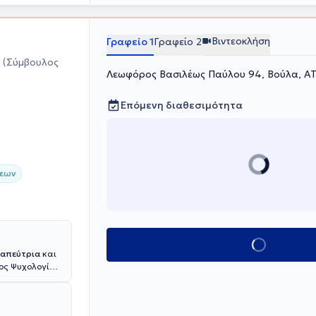
Βιντεοκλήση
Γραφείο 1
Γραφείο 2
α
(Σύμβουλος
Λεωφόρος Βασιλέως Παύλου 94, Βούλα, Α
Επόμενη διαθεσιμότητα
σεων
Κλείσε ραντεβού
ραπεύτρια
και
χος Ψυχολογίας
ευσης
 Εθνικό
υδές της, έλαβε