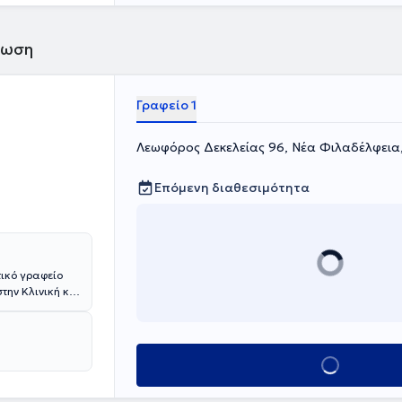
φωση
Γραφείο 1
Λεωφόρος Δεκελείας 96, Νέα Φιλαδέλφεια
Επόμενη διαθεσιμότητα
τικό γραφείο
την Κλινική και
φοιτη του
το πρόγραμμα
α και στην
Κλείσε ραντεβού
ή την
τικής