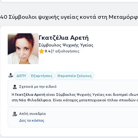
40
Σύμβουλοι ψυχικής υγείας κοντά στη Μεταμόρ
Γκατζέλια Αρετή
Σύμβουλος Ψυχικής Υγείας
|
9.4
7 αξιολογήσεις
ΔΕΠΥ
Εξαρτήσεις
Θεραπεία ζεύγους
Σχετικά με την ειδικό
Η
Γκατζέλια Αρετή
είναι Σύμβουλος Ψυχικής Υγείας και διατηρεί ιδιω
στη Νέα Φιλαδέλφεια. Είναι κάτοχος μεταπτυχιακού τίτλου σπουδών σ
Συμβουλευτική Ψυχολογία από το American Liberty University και από
τμήματος Κοινωνιολογίας του Παντείου Πανεπιστημίου. Ολοκλήρωσε 
Απλή συνεδρία
βασικής εκπαίδευσης στη Γνωσιακή - Συμπεριφοριστική Ψυχοθεραπεί
Δες το κόστος
Κλινική Υπνοθεραπεία στο Κέντρο Εφαρμοσμένης Συμβουλευτικής και
Ψυχοθεραπείας. Παράλληλα, εξειδικεύτηκε στην Ειδική Αγωγή, δηλαδ
Αποκατάσταση Μαθησιακών Δυσκολιών και την Διαταραχή Ελλειμμα