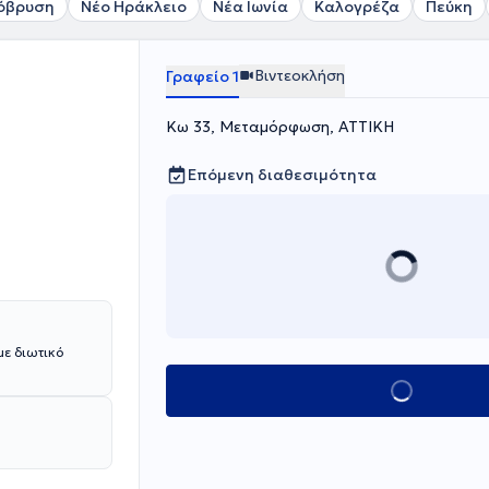
όβρυση
Νέο Ηράκλειο
Νέα Ιωνία
Καλογρέζα
Πεύκη
Βιντεοκλήση
Γραφείο 1
Κω 33, Μεταμόρφωση, ΑΤΤΙΚΗ
Επόμενη διαθεσιμότητα
Κλείσε ραντεβού