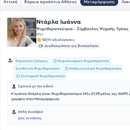
Αττική
Βόρεια προάστια Αθήνας
Μεταμόρφωση
Λυκ
Ντάρλα Ιωάννα
Ψυχοθεραπεύτρια - Σύμβουλος Ψυχικής Υγείας
MSc
|
10
19 αξιολογήσεις
Διαθεσιμότητα για βιντεοκλήση
Ψυχοδυναμική Ψυχοθεραπεία
Θεραπεία ζεύγους
Συνθετική Ψυχοθεραπεία
Ανθρωπιστική Ψυχοθεραπεία
Συστημική Ψυχοθεραπεία
Σχετικά με την ειδικό
Η Ιωάννα Ντάρλα είναι Ψυχοθεραπεύτρια MSc,ECPP,μέλος της WAPP, με διωτικό
γραφείο στην Μεταμόρφωση.
Απλή συνεδρία
Δες το κόστος