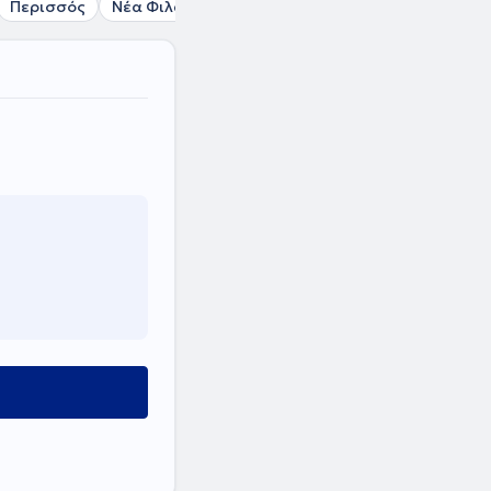
Περισσός
Νέα Φιλαδέλφεια
Μαρούσι
Κηφισιά
Φιλ