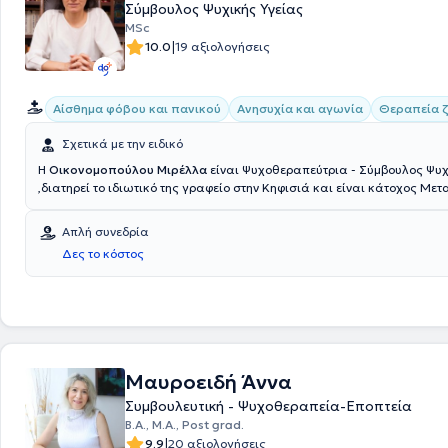
Σύμβουλος Ψυχικής Υγείας
MSc
|
10.0
19 αξιολογήσεις
Αίσθημα φόβου και πανικού
Ανησυχία και αγωνία
Θεραπεία 
Σχετικά με την ειδικό
Η
Οικονομοπούλου Μιρέλλα
είναι Ψυχοθεραπεύτρια - Σύμβουλος Ψυχ
,διατηρεί το ιδιωτικό της γραφείο στην Κηφισιά και είναι κάτοχος Με
Διπλώματος (MSc Counselling Psychology and Psychotherapy). Έχει θη
Ψυχιατρική Κλινική του Αιγινήτειου Νοσοκομείου ενώ στο ιδιωτικό της
Απλή συνεδρία
αναλαμβάνει πλήθος περιστατικών, έχοντας πάντα στο επίκεντρο την
Δες το κόστος
δυνατή εξυπηρέτηση των εξατομικευμένων αναγκών κάθε ανθρώπου 
αναλαμβάνει.
Μαυροειδή Άννα
Συμβουλευτική - Ψυχοθεραπεία-Εποπτεία
B.A., Μ.Α., Post grad.
|
9.9
20 αξιολογήσεις