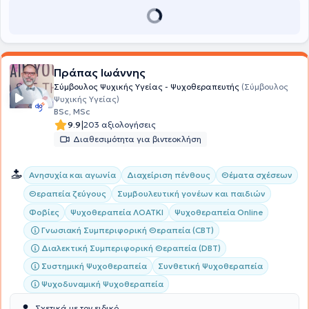
Ανάπτυξη Ατόμων - Ομάδων στη σύγχρονη κοινωνία. Έχει
αναπτύξει δίκτυο συνεργατών για τις περιπτώσεις εκείνες που
προβλέπεται. Σκοπός της είναι να βοηθάει τους ανθρώπους να
ζήσουν με έναν πληρέστερο τρόπο τη ζωή τους και να προχωρούν σε
αυτήν, υπερνικώντας τα εκάστοτε εμπόδια.
Πράπας Ιωάννης
Σύμβουλος Ψυχικής Υγείας - Ψυχοθεραπευτής
(Σύμβουλος
Ψυχικής Υγείας)
BSc, MSc
|
9.9
203 αξιολογήσεις
Διαθεσιμότητα για βιντεοκλήση
Ανησυχία και αγωνία
Διαχείριση πένθους
Θέματα σχέσεων
Θεραπεία ζεύγους
Συμβουλευτική γονέων και παιδιών
Φοβίες
Ψυχοθεραπεία ΛΟΑΤΚΙ
Ψυχοθεραπεία Online
Γνωσιακή Συμπεριφορική Θεραπεία (CBT)
Διαλεκτική Συμπεριφορική Θεραπεία (DBT)
Συστημική Ψυχοθεραπεία
Συνθετική Ψυχοθεραπεία
Ψυχοδυναμική Ψυχοθεραπεία
Σχετικά με τον ειδικό