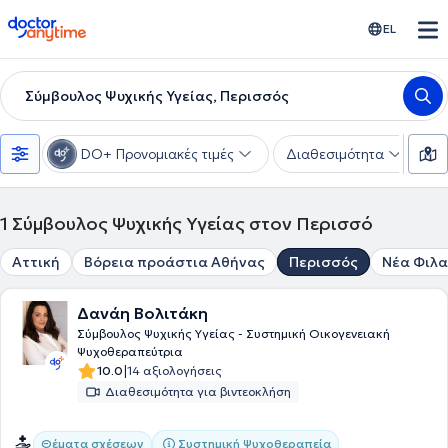
doctoranytime
EL
Σύμβουλος Ψυχικής Υγείας, Περισσός
DO+ Προνομιακές τιμές
Διαθεσιμότητα
Ε
1
Σύμβουλος Ψυχικής Υγείας στον Περισσό
Αττική
Βόρεια προάστια Αθήνας
Περισσός
Νέα Φιλ
Δανάη Βολιτάκη
Σύμβουλος Ψυχικής Υγείας - Συστημική Οικογενειακή
Ψυχοθεραπεύτρια
|
10.0
14 αξιολογήσεις
Διαθεσιμότητα για βιντεοκλήση
Συστημική Ψυχοθεραπεία
Θέματα σχέσεων