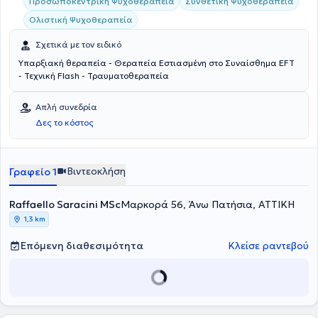
Προσωποκεντρική Ψυχοθεραπεία
Συνθετική Ψυχοθεραπεία
Ολιστική Ψυχοθεραπεία
Σχετικά με τον ειδικό
Υπαρξιακή θεραπεία - Θεραπεία Εστιασμένη στο Συναίσθημα EFT
- Τεχνική Flash - Τραυματοθεραπεία
Απλή συνεδρία
Δες το κόστος
Βιντεοκλήση
Γραφείο 1
Raffaello Saracini MSc
Μαρκορά 56, Άνω Πατήσια, ΑΤΤΙΚΗ
1,3 km
Επόμενη διαθεσιμότητα
Κλείσε ραντεβού