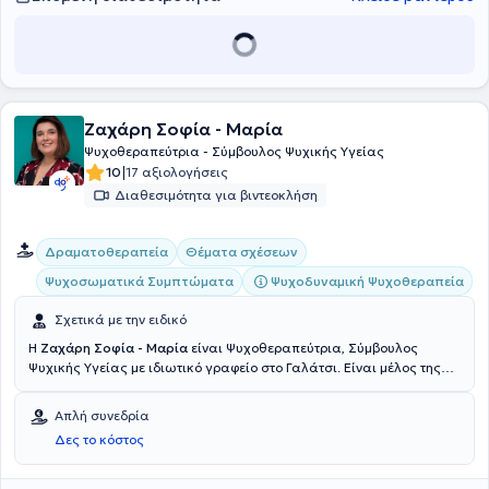
πλούσιο κλινικό υλικό, πολλούς συναδέλφους και διαφορετικές
οπτικές. Εργάζεται ιδιωτικά ατομικά και με ομάδες ως αναλυτική
ψυχοθεραπεύτρια και ομαδική αναλύτρια.
Ζαχάρη Σοφία - Μαρία
Ψυχοθεραπεύτρια - Σύμβουλος Ψυχικής Υγείας
|
10
17 αξιολογήσεις
Διαθεσιμότητα για βιντεοκλήση
Δραματοθεραπεία
Θέματα σχέσεων
Ψυχοδυναμική Ψυχοθεραπεία
Ψυχοσωματικά Συμπτώματα
Σχετικά με την ειδικό
Η
Ζαχάρη Σοφία - Μαρία
είναι Ψυχοθεραπεύτρια, Σύμβουλος
Ψυχικής Υγείας με ιδιωτικό γραφείο στο Γαλάτσι. Είναι μέλος της
Συμβουλευτικής Ελληνικής Εταιρείας και της Ελληνικής Εταιρείας
και της Ομαδικής Ανάλυσης & Ψυχοθεραπείας και Ελληνική
Απλή συνεδρία
Ομαδική Αναλυτική “ΚΟΙΝΩΝΙΑ” . Μετά το πέρας των σπουδών της
Δες το κόστος
στην Φιλολογία στο Εθνικό Καποδιστριακό Πανεπιστήμιο Αθηνών
ακολούθησε τριετείς μεταπτυχιακές εξειδικεύσεις στην
Ψυχαναλυτική και Ομαδική θεραπεία, στην Ψυχοδυναμική