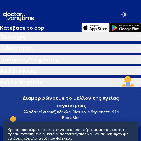
EL
Κατέβασε το app
Περιοχές
Ειδικότητες
Παθήσεις/Υπηρεσίες
Αναζητήσεις
doctoranytime
Διαμορφώνουμε το μέλλον της υγείας
παγκοσμίως
Ελλάδα
Βέλγιο
Μεξικό
Κολομβία
Εκουαδόρ
Γουατεμάλα
Βραζιλία
Χρησιμοποιούμε cookies για να σου προσφέρουμε μια κορυφαία
προσωποποιημένη εμπειρία doctoranytime και να σε βοηθήσουμε
να βρεις εύκολα αυτό που ψάχνεις.