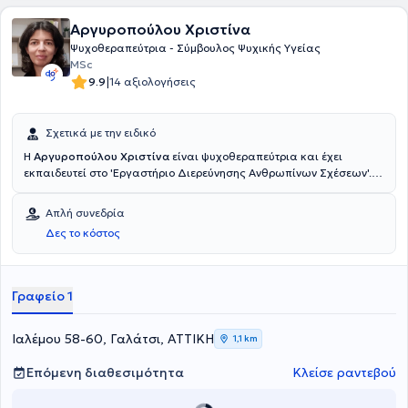
Αργυροπούλου Χριστίνα
Ψυχοθεραπεύτρια - Σύμβουλος Ψυχικής Υγείας
MSc
|
9.9
14 αξιολογήσεις
Σχετικά με την ειδικό
Η
Αργυροπούλου Χριστίνα
είναι ψυχοθεραπεύτρια και έχει
εκπαιδευτεί στο 'Εργαστήριο Διερεύνησης Ανθρωπίνων Σχέσεων'.
Είναι κάτοχος δύο μεταπτυχιακών τίτλων στην Ψυχολογία - Master
of Science in Psychology και στην ψυχοεκπαίδευση παιδιών και
Απλή συνεδρία
εφήβων με αυτισμό - Master of Education in Autism. Έχει εργαστεί
Δες το κόστος
σε κέντρα ειδικών θεραπειών. Τα τελευταία χρόνια διατηρεί δικό
της γραφείο και ασχολείται με την ψυχοθεραπεία ενηλίκων καθώς
και την συμβουλευτική γονέων.
Γραφείο 1
Ιαλέμου 58-60, Γαλάτσι, ΑΤΤΙΚΗ
1,1 km
Επόμενη διαθεσιμότητα
Κλείσε ραντεβού