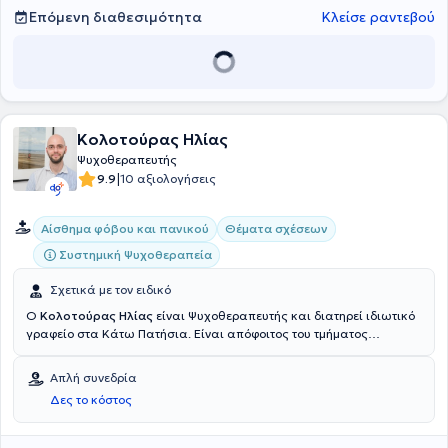
Επόμενη διαθεσιμότητα
Κλείσε ραντεβού
Κολοτούρας Ηλίας
Ψυχοθεραπευτής
|
9.9
10 αξιολογήσεις
Αίσθημα φόβου και πανικού
Θέματα σχέσεων
Συστημική Ψυχοθεραπεία
Σχετικά με τον ειδικό
Ο
Κολοτούρας Ηλίας
είναι Ψυχοθεραπευτής και διατηρεί ιδιωτικό
γραφείο στα Κάτω Πατήσια. Είναι απόφοιτος του τμήματος
Φιλοσοφίας, Παιδαγωγικής και Ψυχολογίας (κατεύθυνση
Ψυχολογίας) και έχει εκπαιδευτεί
στη Συστημική Ψυχοθεραπεία στο
Απλή συνεδρία
Κέντρο Εφαρμοσμένης Ψυχοθεραπείας και
Δες το κόστος
Συμβουλευτικής (ΚΕΨΥΣΥ). Διαθέτει εμπειρία και ασχολείται με
θέματα, όπως η βελτίωση αυτοεκτίμησης - αυτοεικόνας, η ενίσχυση
αυτογνωσίας, άγχους και στρες, πένθους, σχέσεων κ.α.