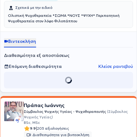
εδώ για όσους θέλουν να μιλήσουν ουσιαστικά. Για όσους έχουν
Σχετικά με την ειδικό
ξανακάνει τον κύκλο και είναι έτοιμοι να τον διανύσουν με άλλον
τρόπο.
Ολιστική Ψυχοθεραπεία *ΣΩΜΑ *ΝΟΥΣ *ΨΥΧΗ* Περιπατητική
Ψυχοθεραπεία στον λόφο Φιλοπάππου
Βιντεοκλήση
Διαθεσιμότητα εξ αποστάσεως
Επόμενη διαθεσιμότητα
Κλείσε ραντεβού
Πράπας Ιωάννης
Σύμβουλος Ψυχικής Υγείας - Ψυχοθεραπευτής
(Σύμβουλος
Ψυχικής Υγείας)
BSc, MSc
|
9.9
203 αξιολογήσεις
Διαθεσιμότητα για βιντεοκλήση