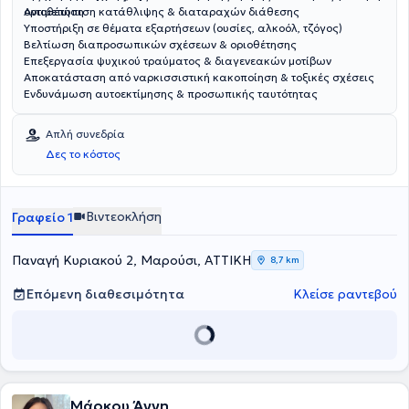
οριοθέτηση.
Αντιμετώπιση κατάθλιψης & διαταραχών διάθεσης
Υποστήριξη σε θέματα εξαρτήσεων (ουσίες, αλκοόλ, τζόγος)
Βελτίωση διαπροσωπικών σχέσεων & οριοθέτησης
Επεξεργασία ψυχικού τραύματος & διαγενεακών μοτίβων
Αποκατάσταση από ναρκισσιστική κακοποίηση & τοξικές σχέσεις
Ενδυνάμωση αυτοεκτίμησης & προσωπικής ταυτότητας
Απλή συνεδρία
Δες το κόστος
Βιντεοκλήση
Γραφείο 1
Παναγή Κυριακού 2, Μαρούσι, ΑΤΤΙΚΗ
8,7 km
Επόμενη διαθεσιμότητα
Κλείσε ραντεβού
Μάρκου Άννη