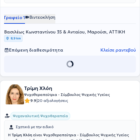
σεμινάρια και βιωματικά σεμινάρια εκπαίδευσης που αφορούν το
χώρο της ψυχικής υγείας στο Εργαστήριο Διερεύνησης
Ανθρωπίνων Σχέσεων. Έχει υπάρξει Εκπαιδεύτρια αλλά και
Βιντεοκλήση
Γραφείο 1
Συντονίστρια σε πολλά σεμινάρια, ενώ μετέχει και εθελοντικά σε
πολλά από αυτά. Παράλληλα, έχει συμμετάσχει σε πολλά συνέδρια
Βασιλέως Κωνσταντίνου 35 & Ανταίου, Μαρούσι, ΑΤΤΙΚΗ
με στόχο τη διεύρυνση των γνώσεων πάνω στο αντικείμενό της.
Τέλος, είναι μέλος της Ελληνικής Συμβουλευτικής Εταιρείας και της
8,9 km
Ευρωπαϊκής Συμβουλευτικής Εταιρείας και μιλάει αγγλικά και
γαλλικά.
Επόμενη διαθεσιμότητα
Κλείσε ραντεβού
Τρίμη Χλόη
Ψυχοθεραπεύτρια - Σύμβουλος Ψυχικής Υγείας
|
9.9
20 αξιολογήσεις
Ψυχαναλυτική Ψυχοθεραπεία
Σχετικά με την ειδικό
Η
Τρίμη Χλόη
είναι Ψυχοθεραπεύτρια - Σύμβουλος Ψυχικής Υγείας