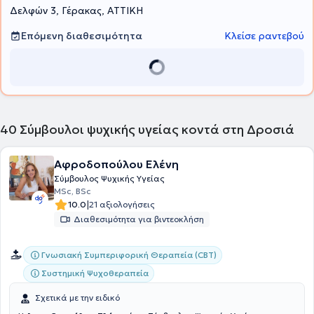
Δελφών 3, Γέρακας, ΑΤΤΙΚΗ
ιδιωτικούς φορείς. Στο γραφείο μου αναλαμβάνω περιστατικά που
απαντώνται σε όλο το φάσμα της ψυχολογίας- ψυχιατρικής
ψυχικής υγείας. Εξειδικεύομαι στη Συμβουλευτική Γονέων και
Επόμενη διαθεσιμότητα
Κλείσε ραντεβού
Εφήβων όπου διαθέτω 30ετή εμπειρία, στην ψυχοθεραπεία ευρέος
φάσματος ψυχολογικών και ψυχιατρικών περιστατικών, καθώς
και επαγγελματικού προσανατολισμού εφήβων και ενηλίκων.
40
Σύμβουλοι ψυχικής υγείας κοντά στη Δροσιά
Αφροδοπούλου Ελένη
Σύμβουλος Ψυχικής Υγείας
MSc, BSc
|
10.0
21 αξιολογήσεις
Διαθεσιμότητα για βιντεοκλήση
Γνωσιακή Συμπεριφορική Θεραπεία (CBT)
Συστημική Ψυχοθεραπεία
Σχετικά με την ειδικό