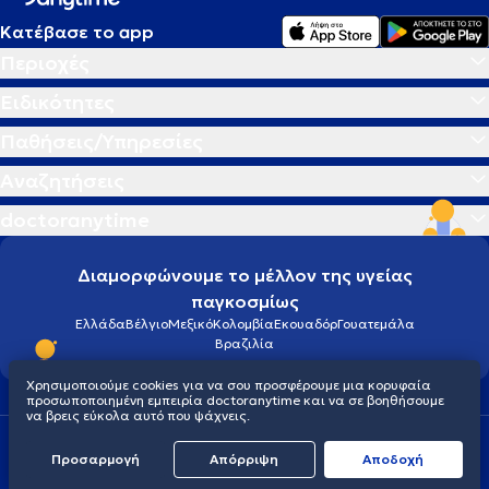
Κατέβασε το app
Περιοχές
Ειδικότητες
Παθήσεις/Υπηρεσίες
Αναζητήσεις
doctoranytime
Διαμορφώνουμε το μέλλον της υγείας
παγκοσμίως
Ελλάδα
Βέλγιο
Μεξικό
Κολομβία
Εκουαδόρ
Γουατεμάλα
Βραζιλία
Χρησιμοποιούμε cookies για να σου προσφέρουμε μια κορυφαία
προσωποποιημένη εμπειρία doctoranytime και να σε βοηθήσουμε
να βρεις εύκολα αυτό που ψάχνεις.
Οροι χρήσης
Cookies
Πολιτική προστασίας προσωπικού απορρήτου
Προσαρμογή
Απόρριψη
Aποδοχή
© 2026 doctoranytime