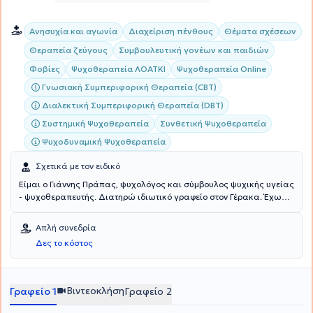
Ανησυχία και αγωνία
Διαχείριση πένθους
Θέματα σχέσεων
Θεραπεία ζεύγους
Συμβουλευτική γονέων και παιδιών
Φοβίες
Ψυχοθεραπεία ΛΟΑΤΚΙ
Ψυχοθεραπεία Online
Γνωσιακή Συμπεριφορική Θεραπεία (CBT)
Διαλεκτική Συμπεριφορική Θεραπεία (DBT)
Συστημική Ψυχοθεραπεία
Συνθετική Ψυχοθεραπεία
Ψυχοδυναμική Ψυχοθεραπεία
Σχετικά με τον ειδικό
Είμαι ο Γιάννης Πράπας, ψυχολόγος και σύμβουλος ψυχικής υγείας
- ψυχοθεραπευτής. Διατηρώ ιδιωτικό γραφείο στον Γέρακα. Έχω
σπουδάσει στην Ελλάδα (Ε.Κ.Π.Α.) και στην Ιταλία (E-Campus
University) Ψυχολογία, στην Ελλάδα (Ε.Κ.Π.Α. και Ε.Α.Π. Ανοικτό
Απλή συνεδρία
Πανεπιστήμιο) και στο εξωτερικό (Scotland, Edinburgh) Γνωσιακή
Δες το κόστος
και Συμπεριφοριστική Ψυχοθεραπεία, Ψυχογλωσσολογία και
Συμβουλευτική, Εκπαίδευση Ενηλίκων και Συμβουλευτική στον
Επαγγελματικό Προσανατολισμό. Είμαι κάτοχος διπλωμάτων στη
Συνθετική-Απαρτιωτική Ψυχοθεραπεία, στη Συμβουλευτική και τη
Βιντεοκλήση
Γραφείο 1
Γραφείο 2
Θετική Ψυχοθεραπεία. Επίσης, συνεργάζομαι σε επίπεδο
εξωτερικής συνεργασίας ως Σύμβουλος Γονέων και Εφήβων με