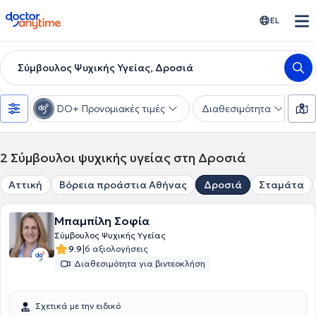
doctoranytime
EL
Σύμβουλος Ψυχικής Υγείας, Δροσιά
DO+ Προνομιακές τιμές
Διαθεσιμότητα
Ε
2
Σύμβουλοι ψυχικής υγείας στη Δροσιά
Αττική
Βόρεια προάστια Αθήνας
Δροσιά
Σταμάτα
Μπαμπίλη Σοφία
Σύμβουλος Ψυχικής Υγείας
|
9.9
6 αξιολογήσεις
Διαθεσιμότητα για βιντεοκλήση
Σχετικά με την ειδικό