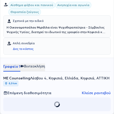
Αίσθημα φόβου και πανικού
Ανησυχία και αγωνία
Θεραπεία ζεύγους
Σχετικά με την ειδικό
Η
Οικονομοπούλου Μιρέλλα
είναι Ψυχοθεραπεύτρια - Σύμβουλος
Ψυχικής Υγείας ,διατηρεί το ιδιωτικό της γραφείο στην Κηφισιά και
είναι κάτοχος Μεταπτυχιακού Διπλώματος (MSc Counselling
Psychology and Psychotherapy). Έχει θητεύσει στην Α' Ψυχιατρική
Απλή συνεδρία
Κλινική του Αιγινήτειου Νοσοκομείου ενώ στο ιδιωτικό της γραφείο
Δες το κόστος
αναλαμβάνει πλήθος περιστατικών, έχοντας πάντα στο επίκεντρο
την καλύτερη δυνατή εξυπηρέτηση των εξατομικευμένων αναγκών
κάθε ανθρώπου που αναλαμβάνει.
Βιντεοκλήση
Γραφείο 1
ME Counselling
Λέσβου 4, Κηφισιά, Ελλάδα, Κηφισιά, ΑΤΤΙΚΗ
6,9 km
Επόμενη διαθεσιμότητα
Κλείσε ραντεβού