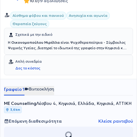
|
10.0
19 αξιολογήσεις
Αίσθημα φόβου και πανικού
Ανησυχία και αγωνία
Θεραπεία ζεύγους
Σχετικά με την ειδικό
Η
Οικονομοπούλου Μιρέλλα
είναι Ψυχοθεραπεύτρια - Σύμβουλος
Ψυχικής Υγείας ,διατηρεί το ιδιωτικό της γραφείο στην Κηφισιά και
είναι κάτοχος Μεταπτυχιακού Διπλώματος (MSc Counselling
Psychology and Psychotherapy). Έχει θητεύσει στην Α' Ψυχιατρική
Απλή συνεδρία
Κλινική του Αιγινήτειου Νοσοκομείου ενώ στο ιδιωτικό της γραφείο
Δες το κόστος
αναλαμβάνει πλήθος περιστατικών, έχοντας πάντα στο επίκεντρο
την καλύτερη δυνατή εξυπηρέτηση των εξατομικευμένων αναγκών
κάθε ανθρώπου που αναλαμβάνει.
Βιντεοκλήση
Γραφείο 1
ME Counselling
Λέσβου 4, Κηφισιά, Ελλάδα, Κηφισιά, ΑΤΤΙΚΗ
3,6 km
Επόμενη διαθεσιμότητα
Κλείσε ραντεβού