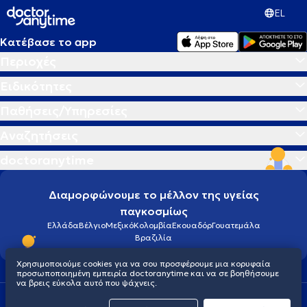
EL
Κατέβασε το app
Περιοχές
Ειδικότητες
Παθήσεις/Υπηρεσίες
Αναζητήσεις
doctoranytime
Διαμορφώνουμε το μέλλον της υγείας
παγκοσμίως
Ελλάδα
Βέλγιο
Μεξικό
Κολομβία
Εκουαδόρ
Γουατεμάλα
Βραζιλία
Χρησιμοποιούμε cookies για να σου προσφέρουμε μια κορυφαία
προσωποποιημένη εμπειρία doctoranytime και να σε βοηθήσουμε
να βρεις εύκολα αυτό που ψάχνεις.
Οροι χρήσης
Cookies
Πολιτική προστασίας προσωπικού απορρήτου