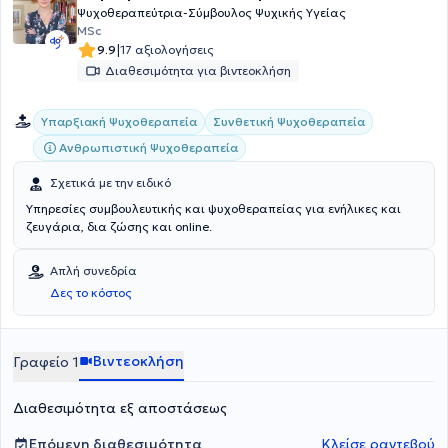
θεραπεύτριας αναλαμβάνει περιστατικά γενικευμένου άγχους,
Ψυχοθεραπεύτρια-Σύμβουλος Ψυχικής Υγείας
διαταραχής πανικού, αϋπνίες, φοβίες, κατάθλιψης,
MSc
ιδεοψυχαναγκασμών, πένθους, εξαρτήσεων, προβλημάτων
|
9.9
17 αξιολογήσεις
αυτοεκτίμησης, ψυχοσωματικών θεμάτων, προβλημάτων στον
Διαθεσιμότητα για βιντεοκλήση
τρόπο επικοινωνίας σε προσωπικό ή επαγγελματικό επίπεδο.
Τέλος, αναλαμβάνει συνεδρίες θεραπείας ζεύγους, όπου
αντιμετωπίζονται θέματα που αφορούν στη σχέση του ζευγαριού.
Υπαρξιακή Ψυχοθεραπεία
Συνθετική Ψυχοθεραπεία
Ανθρωπιστική Ψυχοθεραπεία
Σχετικά με την ειδικό
Υπηρεσίες συμβουλευτικής και ψυχοθεραπείας για ενήλικες και
ζευγάρια, δια ζώσης και online.
Απλή συνεδρία
Δες το κόστος
Βιντεοκλήση
Γραφείο 1
Διαθεσιμότητα εξ αποστάσεως
Επόμενη διαθεσιμότητα
Κλείσε ραντεβού