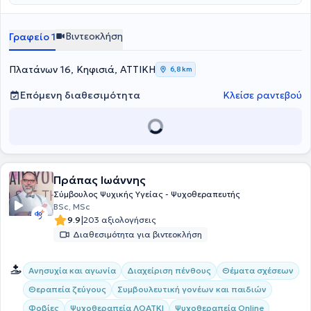
Θεραπεία και κάτοχος μεταπτυχιακού διπλώματος Life Coach in
Coaching - AC Accredited. Διαθέτει εμπειρία και παρέχει
εξειδικευμένες παρεμβάσεις για την αντιμετώπιση άγχους, την
Βιντεοκλήση
Γραφείο 1
βελτίωση των σχέσεων καθώς και την προσωπική αυτοεκτίμηση
του ανθρώπου καθώς και βοήθεια σε κάθε τομέα της ζωής του
ανθρώπου που επιθυμεί να εξελιχθεί.
Πλατάνων 16, Κηφισιά, ΑΤΤΙΚΗ
6,8 km
Επόμενη διαθεσιμότητα
Κλείσε ραντεβού
Πράπας Ιωάννης
Σύμβουλος Ψυχικής Υγείας - Ψυχοθεραπευτής
BSc, MSc
|
9.9
203 αξιολογήσεις
Διαθεσιμότητα για βιντεοκλήση
Ανησυχία και αγωνία
Διαχείριση πένθους
Θέματα σχέσεων
Θεραπεία ζεύγους
Συμβουλευτική γονέων και παιδιών
Φοβίες
Ψυχοθεραπεία ΛΟΑΤΚΙ
Ψυχοθεραπεία Online