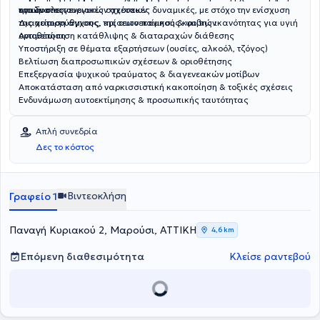
τραύματος.
και δυσλειτουργικές σχεσιακές δυναμικές, με στόχο την ενίσχυση
υγιών οικογενειακών σχέσεων
της αυτορρύθμισης, της αυτοεκτίμησης και της ικανότητας για υγιή
Διαχείριση άγχους, κρίσεων πανικού & φοβιών
οριοθέτηση.
Αντιμετώπιση κατάθλιψης & διαταραχών διάθεσης
Υποστήριξη σε θέματα εξαρτήσεων (ουσίες, αλκοόλ, τζόγος)
Βελτίωση διαπροσωπικών σχέσεων & οριοθέτησης
Επεξεργασία ψυχικού τραύματος & διαγενεακών μοτίβων
Αποκατάσταση από ναρκισσιστική κακοποίηση & τοξικές σχέσεις
Ενδυνάμωση αυτοεκτίμησης & προσωπικής ταυτότητας
Απλή συνεδρία
Δες το κόστος
Βιντεοκλήση
Γραφείο 1
Παναγή Κυριακού 2, Μαρούσι, ΑΤΤΙΚΗ
4,6 km
Επόμενη διαθεσιμότητα
Κλείσε ραντεβού