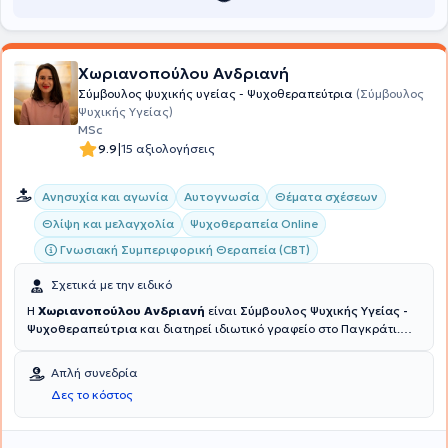
έχει παρακολουθήσει μια σειρά διαλέξεων για την εξάρτηση από
τον τζόγο και το αλκοόλ, την οικογενειακή θεραπεία, το
μετατραυματικό στρες, τη νευροβιολογία και την κλινική
ψυχιατρική. .
Χωριανοπούλου Ανδριανή
Σύμβουλος ψυχικής υγείας - Ψυχοθεραπεύτρια
(Σύμβουλος
Ψυχικής Υγείας)
MSc
|
9.9
15 αξιολογήσεις
Ανησυχία και αγωνία
Αυτογνωσία
Θέματα σχέσεων
Θλίψη και μελαγχολία
Ψυχοθεραπεία Online
Γνωσιακή Συμπεριφορική Θεραπεία (CBT)
Σχετικά με την ειδικό
Η
Χωριανοπούλου Ανδριανή
είναι
Σύμβουλος Ψυχικής Υγείας -
Ψυχοθεραπεύτρια
και διατηρεί ιδιωτικό γραφείο στο Παγκράτι.
Διαθέτει πτυχίο Κοινωνιολογίας από το Πάντειο Πανεπιστήμιο και
κατέχει μεταπτυχιακό τίτλο στην Συμβουλευτική και την
Απλή συνεδρία
Ψυχοθεραπεία από το University of East London. Επιπλέον,
Δες το κόστος
ειδικεύτηκε στη Γνωσιακή Ψυχοθεραπεία στο Ερευνητικό
Πανεπιστημιακό Ινστιτούτο Ψυχικής Υγείας, Νευροεπιστημών και
Ιατρικής Ακριβείας "Κώστας Στεφανής" σε συνεργασία με την Α’