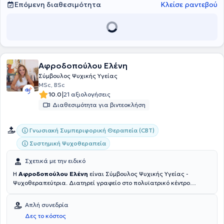
ψυχοθεραπεία και την ομαδική ψυχοθεραπεία.
Επόμενη διαθεσιμότητα
Κλείσε ραντεβού
Αφροδοπούλου Ελένη
Σύμβουλος Ψυχικής Υγείας
MSc, BSc
|
10.0
21 αξιολογήσεις
Διαθεσιμότητα για βιντεοκλήση
Γνωσιακή Συμπεριφορική Θεραπεία (CBT)
Συστημική Ψυχοθεραπεία
Σχετικά με την ειδικό
Η
Αφροδοπούλου Ελένη
είναι Σύμβουλος Ψυχικής Υγείας -
Ψυχοθεραπεύτρια. Διατηρεί γραφείο στο πολυϊατρικό κέντρο
Medihall στην Κηφισιά και είναι
επιστημονικά υπεύθυνη στον
Ξενώνα Ψυχοκοινωνικής Αποκατάστασης Αριάδνη και Οδυσσέα
.
Απλή συνεδρία
Είναι απόφοιτη του Εθνικού και Καποδιστριακού Πανεπιστημίου
Δες το κόστος
Αθηνών με μεταπτυχιακή εκπαίδευση στη Γνωσιακή Συμπεριφορική