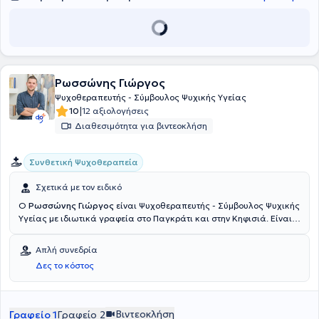
Ρωσσώνης Γιώργος
Ψυχοθεραπευτής - Σύμβουλος Ψυχικής Υγείας
|
10
12 αξιολογήσεις
Διαθεσιμότητα για βιντεοκλήση
Συνθετική Ψυχοθεραπεία
Σχετικά με τον ειδικό
Ο
Ρωσσώνης Γιώργος
είναι Ψυχοθεραπευτής - Σύμβουλος Ψυχικής
Υγείας με ιδιωτικά γραφεία στο Παγκράτι και στην Κηφισιά. Είναι
πτυχιούχος του Τμήματος Φιλοσοφίας Παιδαγωγικής Ψυχολογίας
με Κατεύθυνση Ψυχολογίας του Πανεπιστημίου Ιωαννίνων. Είναι
Απλή συνεδρία
κάτοχος Διπλώματος Συμβουλευτικών Δεξιοτήτων από το Athens
Δες το κόστος
Synthesis Center και έχει πραγματοποιήσει μεταπτυχιακή
εκπαίδευση στη Συνθετική Ψυχοθεραπεία στο ίδιο Κέντρο.
Παράλληλα, έχει παρακολουθήσει εκπαιδευτικά προγράμματα με
Θέμα "Μαθησιακές Δυσκολίες και δεξιότητες Συμβουλευτικής για
Βιντεοκλήση
Γραφείο 1
Γραφείο 2