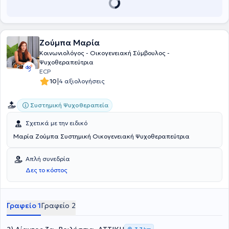
εξειδικευμένα εκπαιδευτικά σεμινάρια και επιμορφωτικά
προγράμματα καθώς και παγκόσμια και πανελλήνια επιστημονικά
συνέδρια που αφορούν την ομαδική ανάλυση, το ψυχόδραμα -
κοινωνιόδραμα, την πρόληψη, διάγνωση και θεραπεία των
Ζούμπα Μαρία
ψυχικών διαταραχών σε ενηλίκους και εφήβους και στην
παρουσίαση πρόσφατων επιστημονικών ερευνών και
Κοινωνιολόγος - Οικογενειακή Σύμβουλος -
αποτελεσμάτων τους. Επιπλέον στο γραφείο υπάρχουν και άλλοι
Ψυχοθεραπεύτρια
συνεργάτες Σύμβουλος Ψυχικής Υγείας , σύμβουλός ψυχικής
ECP
υγείας.
|
10
4 αξιολογήσεις
Συστημική Ψυχοθεραπεία
Σχετικά με την ειδικό
Μαρία Ζούμπα Συστημική Οικογενειακή Ψυχοθεραπεύτρια
Απλή συνεδρία
Δες το κόστος
Γραφείο 1
Γραφείο 2