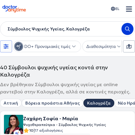
doctoranytime
EL
Σύμβουλος Ψυχικής Υγείας, Καλογρέζα
DO+ Προνομιακές τιμές
Διαθεσιμότητα
Ε
40
Σύμβουλοι ψυχικής υγείας κοντά στην
Καλογρέζα
Δεν βρέθηκαν Σύμβουλοι ψυχικής υγείας με online
ραντεβού στην Καλογρέζα, αλλά σε κοντινές περιοχές.
Αττική
Βόρεια προάστια Αθήνας
Καλογρέζα
Νέο Ηρά
Ζαχάρη Σοφία - Μαρία
Ψυχοθεραπεύτρια - Σύμβουλος Ψυχικής Υγείας
|
10
17 αξιολογήσεις