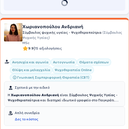
personal strategy"
.
Χωριανοπούλου Ανδριανή
Σύμβουλος ψυχικής υγείας - Ψυχοθεραπεύτρια
(Σύμβουλος
Ψυχικής Υγείας)
MSc
|
9.9
15 αξιολογήσεις
Ανησυχία και αγωνία
Αυτογνωσία
Θέματα σχέσεων
Θλίψη και μελαγχολία
Ψυχοθεραπεία Online
Γνωσιακή Συμπεριφορική Θεραπεία (CBT)
Σχετικά με την ειδικό
Η
Χωριανοπούλου Ανδριανή
είναι
Σύμβουλος Ψυχικής Υγείας -
Ψυχοθεραπεύτρια
και διατηρεί ιδιωτικό γραφείο στο Παγκράτι.
Διαθέτει πτυχίο Κοινωνιολογίας από το Πάντειο Πανεπιστήμιο και
κατέχει μεταπτυχιακό τίτλο στην Συμβουλευτική και την
Απλή συνεδρία
Ψυχοθεραπεία από το University of East London. Επιπλέον,
Δες το κόστος
ειδικεύτηκε στη Γνωσιακή Ψυχοθεραπεία στο Ερευνητικό
Πανεπιστημιακό Ινστιτούτο Ψυχικής Υγείας, Νευροεπιστημών και