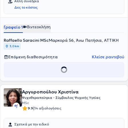
Απλή συνεδρία
Δες το κόστος
Βιντεοκλήση
Γραφείο 1
Raffaello Saracini MSc
Μαρκορά 56, Άνω Πατήσια, ΑΤΤΙΚΗ
3,0 km
Επόμενη διαθεσιμότητα
Κλείσε ραντεβού
Αργυροπούλου Χριστίνα
Ψυχοθεραπεύτρια - Σύμβουλος Ψυχικής Υγείας
MSc
|
9.9
14 αξιολογήσεις
Σχετικά με την ειδικό