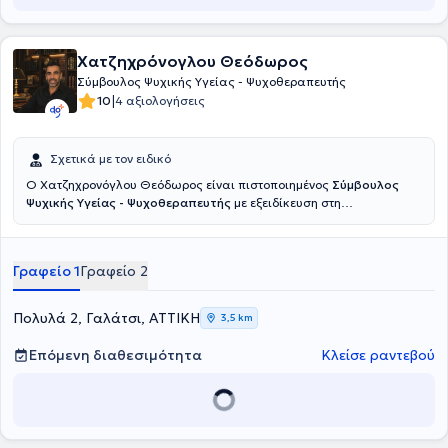
προβλέπεται. Σκοπός της είναι να βοηθάει τους ανθρώπους να
ζήσουν με έναν πληρέστερο τρόπο τη ζωή τους και να προχωρούν σε
αυτήν, υπερνικώντας τα εκάστοτε εμπόδια.
Χατζηχρόνογλου Θεόδωρος
Σύμβουλος Ψυχικής Υγείας - Ψυχοθεραπευτής
|
10
4 αξιολογήσεις
Σχετικά με τον ειδικό
Ο Χατζηχρονόγλου Θεόδωρος είναι πιστοποιημένος
Σύμβουλος
Ψυχικής Υγείας - Ψυχοθεραπευτής
με εξειδίκευση στη
συμβουλευτική ψυχοθεραπεία και διατηρεί ιδιωτικά γραφεία στο
Γαλάτσι. Έχει ολοκληρώσει την εκπαίδευσή του στο Εθνικό και
Καποδιστριακό Πανεπιστήμιο Αθηνων (ΕΚΠΑ), όπου εκπαιδεύτηκε
Γραφείο 1
Γραφείο 2
θεωρητικά και πρακτικά σε σύγχρονες προσεγγίσεις ψυχολογικής
υποστήριξης, με έμφαση στη δημιουργία ασφαλούς θεραπευτικού
πλαισίου, την ενεργητική ακρόαση και τη στοχευμένη παρέμβαση. Η
Πολυλά 2, Γαλάτσι, ΑΤΤΙΚΗ
3,5 km
επαγγελματική του πορεία χαρακτηρίζεται από έμφαση στη
σταθερότητα του θεραπευτικού πλαισίου ενώ ιδιαίτερη έμφαση
Επόμενη διαθεσιμότητα
Κλείσε ραντεβού
δίνει στη διαμόρφωση σχέσης εμπιστοσύνης και σεβασμού, στην
εξατομικευμένη προσέγγιση του ατόμου και στη σταδιακή
ενδυνάμωση και αυτογνωσία. Η εμπειρία του τόσο σε οργανωμένες
δομές όσο και σε ιδιωτικό πλαίσιο στην Ελλάδα και το εξωτερικό,
αλλά και η διαχείριση ποικίλων αιτημάτων με συνέπεια και