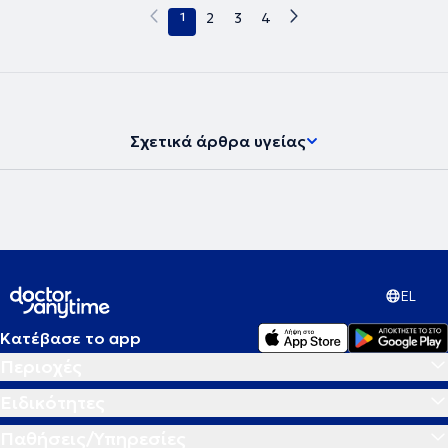
υπευθυνότητα του πρόσφερε τη θεραπευτική του ευελιξία και την
1
2
3
4
ικανότητα ουσιαστικής κατανόησης του ατομικού βιώματος,
επιτρέποντάς του να μην εστιάζει μόνο στο σύμπτωμα, αλλά στο
νόημα που αυτό αποκτά μέσα στην προσωπική ιστορία του κάθε
ανθρώπου. Πιστεύει ότι η αλλαγή δεν προκύπτει από «έτοιμες
λύσεις», αλλά από τη σταδιακή κατανόηση και βαθιά επεξεργασία
της υποκειμενικής εμπειρίας. Παράλληλα βρίσκεται σε διαρκή
επιμόρφωση και εποπτεία, θεωρώντας ότι η επαγγελματική ευθύνη
Σχετικά άρθρα υγείας
προϋποθέτει συνεχή εξέλιξη και επιστημονική ενημέρωση. Σταθερός
στόχος του, είναι η δημιουργία ενός χώρου όπου ο άνθρωπος
μπορεί να μιλήσει με ειλικρίνεια χωρίς άγχος κριτικής, να
κατανοήσει βαθύτερα τον εαυτό του και να αναπτύξει πιο
λειτουργικούς τρόπους διαχείρισης των δυσκολιών του.
EL
Κατέβασε το app
Περιοχές
Ειδικότητες
Παθήσεις/Υπηρεσίες