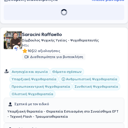
πιστοποιημένος Συνθετικός Ψυχοθεραπευτής της Ευρωπαικής
Εταιρείας Συνθετικής Ψυχοθεραπείας (Europeran Association for
Integrative Psychotherapy), πιστοποιημένος Ψυχοθεραπευτής της
Ε.Ε.Ψ.Ε ( Εθνικής Εταιρείας Ψυχοθεραπείας Ελλάδας), καθώς και
της Ευρωπαϊκής Εταιρείας Ψυχοθεραπείας.( European Association
for Psyshotherapy).
Saracini Raffaello
Σύμβουλος Ψυχικής Υγείας - Ψυχοθεραπευτής
MSc
|
10
22 αξιολογήσεις
Διαθεσιμότητα για βιντεοκλήση
Ανησυχία και αγωνία
Θέματα σχέσεων
Υπαρξιακή Ψυχοθεραπεία
Ανθρωπιστική Ψυχοθεραπεία
Προσωποκεντρική Ψυχοθεραπεία
Συνθετική Ψυχοθεραπεία
Ολιστική Ψυχοθεραπεία
Σχετικά με τον ειδικό
Υπαρξιακή θεραπεία - Θεραπεία Εστιασμένη στο Συναίσθημα EFT
- Τεχνική Flash - Τραυματοθεραπεία