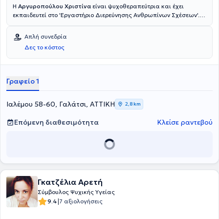
Η
Αργυροπούλου Χριστίνα
είναι ψυχοθεραπεύτρια και έχει
εκπαιδευτεί στο 'Εργαστήριο Διερεύνησης Ανθρωπίνων Σχέσεων'.
Είναι κάτοχος δύο μεταπτυχιακών τίτλων στην Ψυχολογία - Master
of Science in Psychology και στην ψυχοεκπαίδευση παιδιών και
Απλή συνεδρία
εφήβων με αυτισμό - Master of Education in Autism. Έχει εργαστεί
Δες το κόστος
σε κέντρα ειδικών θεραπειών. Τα τελευταία χρόνια διατηρεί δικό
της γραφείο και ασχολείται με την ψυχοθεραπεία ενηλίκων καθώς
και την συμβουλευτική γονέων.
Γραφείο 1
Ιαλέμου 58-60, Γαλάτσι, ΑΤΤΙΚΗ
2,8 km
Επόμενη διαθεσιμότητα
Κλείσε ραντεβού
Γκατζέλια Αρετή
Σύμβουλος Ψυχικής Υγείας
|
9.4
7 αξιολογήσεις