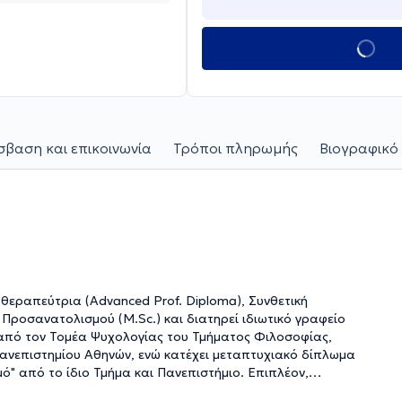
βαση και επικοινωνία
Τρόποι πληρωμής
Βιογραφικό 
θεραπεύτρια (Advanced Prof. Diploma), Συνθετική
Προσανατολισμού (M.Sc.) και διατηρεί ιδιωτικό γραφείο
α από τον Τομέα Ψυχολογίας του Τμήματος Φιλοσοφίας,
Πανεπιστημίου Αθηνών, ενώ κατέχει μεταπτυχιακό δίπλωμα
ό" από το ίδιο Τμήμα και Πανεπιστήμιο. Επιπλέον,
Ψυχαναλυτική/Ψυχοδυναμική, Γνωσιακή - Συμπεριφορική