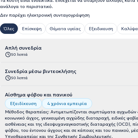
Τα κόστη είναι ενδεικτικά. Ενδέχεται να υπάρξουν αλλαγές κατά 
ανάλογα το περιστατικό.
Δεν παρέχει ηλεκτρονική συνταγογράφηση
Όλες
Επίσκεψη
Θέματα υγείας
Εξειδικευση
Καλύψει
Απλή συνεδρία
50 λεπτά
Συνεδρία μέσω βιντεοκλήσης
50 λεπτά
Αίσθημα φόβου και πανικού
Εξειδίκευση
4 χρόνια εμπειρία
Μέθοδος θεραπείας: Aντιμετωπίζονται συμπτώματα αγχωδών 
κοινωνικό άγχος, γενικευμένη αγχώδης διαταραχή, ειδικές φοβ
ασθένειας και της ιδεοψυχαναγκαστικής διαταραχής (OCD), πίσ
φόβου, του έντονου άγχους και σε κάποιες και του πανικού, μέ
Υπνοθεραπείας και της Συνθετικής Συμβουλευτικής.