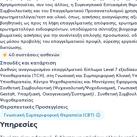
Χρησιμοποιείται, συν τοις άλλοις, η Συγκινησιακά Εστιασμένη θερ
το 2025 έλαβε τιμητική διάκριση από τους "Αετούς της Υγείας" γ
Συμβουλευτικής και του Επαγγελματικού Προσανατολισμού χρησιμο
υπηρεσιών της, καθώς και για το υψηλό επίπεδο ικανοποίησης τ
ερωτηματολόγια/τεστ και υλικό, όπως, ασκήσεις αναγνώρισης αξ
βοηθητικές ως προς τη λήψη επαγγελματικής απόφασης, ερωτημα
ερωτηματολόγιο ενδιαφερόντων, υποδείγματα σύνταξης βιογραφικ
βιωματικές ασκήσεις για την συνέντευξη επιλογής προσωπικού, οδη
ως μέσου προβολής του επαγγελματικού προφίλ, εύρεσης εργασία
δικτύωσης.
40 συστάσεις ασθενών
Σπουδές και κατάρτιση
Διεθνώς αναγνωρισμένο επαγγελματικό δίπλωμα Level 7 εξειδίκευ
Υπνοθεραπεία (ΤCH), στη Γνωσιακή και Συμπεριφορική Κλινική Υ
Υπνοθεραπεία, Κέντρο Ψυχοθεραπείας και Μοντέρνας Εφαρμοσμέ
Συνθετική Συμβουλευτική (Ψυχαναλυτική/Ψυχοδυναμική, Γνωσιακή
Gestalt, Υπαρξιακή, Οικογενειακή/Συστημική) , Συνθετική Συμβου
Ψυχοθεραπείας
Θεραπευτικές Προσεγγίσεις
Γνωσιακή Συμπεριφορική Θεραπεία (CBT)
Υπηρεσίες