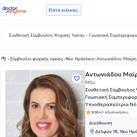
doctoranytime
Είστε ειδικός;
Σύμβουλοι ψυχικής υγείας
Νέο Ηράκλειο
Αντωνιάδου Μαίρη
Αντωνιάδου Μαί
MSc
Συνθετική Σύμβουλος 
Γνωσιακή Συμπεριφορι
Υπνοθεραπεύτρια Νέ
|
9.9
40 αξιολογήσεις
Διεύθυνση
Δελφών 18, Νέο Ηρά