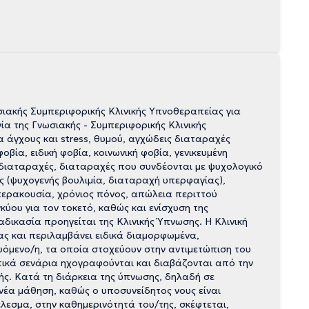
ιακής Συμπεριφορικής Κλινικής Υπνοθεραπείας για
γία της Γνωσιακής - Συμπεριφορικής Κλινικής
άγχους και stress, θυμού, αγχώδεις διαταραχές
ία, ειδική φοβία, κοινωνική φοβία, γενικευμένη
 διαταραχές, διαταραχές που συνδέονται με ψυχολογικό
 (ψυχογενής βουλιμία, διαταραχή υπερφαγίας),
υπερακουσία, χρόνιος πόνος, απώλεια περιττού
ύου για τον τοκετό, καθώς και ενίσχυση της
δικασία προηγείται της Κλινικής Ύπνωσης. Η Κλινική
ς και περιλαμβάνει ειδικά διαμορφωμένα,
όμενο/η, τα οποία στοχεύουν στην αντιμετώπιση του
ικά σενάρια ηχογραφούνται και διαβάζονται από την
ής. Κατά τη διάρκεια της ύπνωσης, δηλαδή σε
έα μάθηση, καθώς ο υποσυνείδητος νους είναι
έλεσμα, στην καθημερινότητά του/της, σκέφτεται,