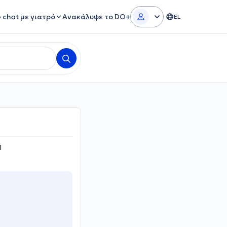
e chat με γιατρό
Ανακάλυψε το DO+
EL
ή