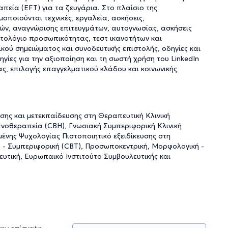
απεία (EFT) για τα ζευγάρια. Στο πλαίσιο της
ια το περιεχόμενο και την ποιότητα των παρεχόμενων
ποιούνται τεχνικές, εργαλεία, ασκήσεις,
ων θεραπευόμενών της.
ιών, αναγνώρισης επιτευγμάτων, αυτογνωσίας, ασκήσεις
τολόγιο προσωπικότητας, τεστ ικανοτήτων και
ού σημειώματος και συνοδευτικής επιστολής, οδηγίες και
γίες για την αξιοποίηση και τη σωστή χρήση του LinkedIn
ς, επιλογής επαγγελματικού κλάδου και κοινωνικής
σης και μετεκπαίδευσης στη Θεραπευτική Κλινική
πνοθεραπεία (CBH), Γνωσιακή Συμπεριφορική Κλινική
νης Ψυχολογίας Πιστοποιητικό εξειδίκευσης στη
 - Συμπεριφορική (CBT), Προσωποκεντρική, Μορφολογική -
λευτική, Ευρωπαικό Ινστιτούτο Συμβουλευτικής και