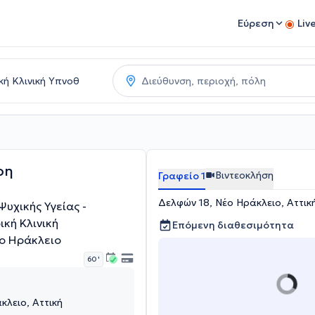
Εύρεση
Liv
ρη
Βιντεοκλήση
Γραφείο 1
Δελφών 18, Νέο Ηράκλειο, Αττικ
Ψυχικής Υγείας -
κή Κλινική
Επόμενη διαθεσιμότητα
ο Ηράκλειο
60 '
κλειο, Αττική