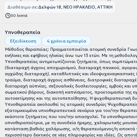
Διαθέσιμο σε:
Δελφών 18, ΝΕΟ ΗΡΑΚΛΕΙΟ, ΑΤΤΙΚΗ
50 λεπτά
Υπνοθεραπεία
Εξειδίκευση
4 χρόνια εμπειρία
Μέθοδος θεραπείας: Πραγματοποιείται ατομική συνεδρία Γνωσ
ενήλικες και εφήβους ηλικίας άνω των 13 ετών. Με τη μεθοδολο
Υπνοθεραπείας αντιμετωπίζονται ζητήματα, όπως συμπτώματα 
(διαταραχή άγχους αποχωρισμού, διαταραχή πανικού, αγοραφοβ
αγχώδης διαταραχή), καταθλιπτικές και ιδεοψυχαναγκαστικές
τραύμα, διαταραχή άγχους ασθένειας, διατροφικές διαταραχές
διαταραχή αϋπνίας, σεξουαλικές δυσλειτουργίες, εμβοές και 
σωματικού βάρους, διακοπή καπνίσματος, προετοιμασία της εγκ
αυτοεκτίμησης και της αυτοπεποίθησης. Η ψυχοθεραπευτική δια
Υπνοθεραπεία ακολουθεί τις ατομικές συνεδρίες Ψυχοθεραπεία
εξατομικευμένα υπνοθεραπευτικά σενάρια για τον/την θεραπευ
εκάστοτε ζητήματος που τον/την απασχολεί. Τα υπνοθεραπευτ
υπνοθεραπεύτρια, με τη συνοδεία ήρεμης, χαλαρωτικής μουσικ
κατάσταση βαθιάς χαλάρωσης, ο/η θεραπευόμενος/η αποκτά ν
περισσότερο δεκτικός σε νέες πληροφορίες και ιδέες. Ως αποτ