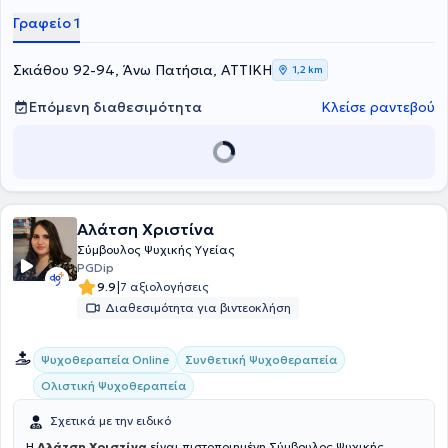
αναζητά υποστήριξη και αλλαγή.
Γραφείο 1
Σκιάθου 92-94, Άνω Πατήσια, ΑΤΤΙΚΗ
1,2 km
Επόμενη διαθεσιμότητα
Κλείσε ραντεβού
Αλάτση Χριστίνα
Σύμβουλος Ψυχικής Υγείας
PGDip
|
9.9
7 αξιολογήσεις
Διαθεσιμότητα για βιντεοκλήση
Συνθετική Ψυχοθεραπεία
Ψυχοθεραπεία Online
Ολιστική Ψυχοθεραπεία
Σχετικά με την ειδικό
Η
Αλάτση Χριστίνα
είναι πιστοποιημένη Σύμβουλος Ψυχικής