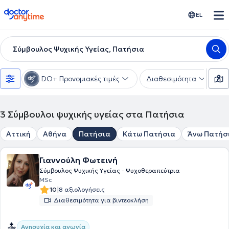
doctoranytime
EL
Σύμβουλος Ψυχικής Υγείας, Πατήσια
DO+ Προνομιακές τιμές
Διαθεσιμότητα
Ε
3
Σύμβουλοι ψυχικής υγείας στα Πατήσια
Αττική
Αθήνα
Πατήσια
Κάτω Πατήσια
Άνω Πατήσ
Γιαννούλη Φωτεινή
Σύμβουλος Ψυχικής Υγείας - Ψυχοθεραπεύτρια
MSc
|
10
8 αξιολογήσεις
Διαθεσιμότητα για βιντεοκλήση
Ανησυχία και αγωνία