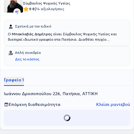
Σύμβουλος Ψυχικής Υγείας
|
9.8
14 αξιολογήσεις
Σχετικά με τον ειδικό
Ο
Μπακλαβάς Δημήτρης
είναι Σύμβουλος Ψυχικής Υγείας και
διατηρεί ιδιωτικό γραφείο στα Πατήσια. Διαθέτει πτυχίο
Συμβουλευτικής Ψυχολογίας από το Edinburgh Napier University,
παράρτημα του Athens Synthesis Center. Επιπλέον, έχει
Απλή συνεδρία
πιστοποιηθεί στα Counselling Skills και κατέχει diploma στο
Δες το κόστος
Integrative Counselling από το Counselling and Psychotherapy in
Scotland. Τέλος, παρακολουθεί πλήθος σεμιναρίων στα πλαίσια
της συνεχούς κατάρτισης.
Γραφείο 1
Ιωάννου Δροσοπούλου 226, Πατήσια, ΑΤΤΙΚΗ
Επόμενη διαθεσιμότητα
Κλείσε ραντεβού