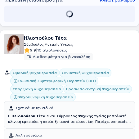
Επόμενη διαθεσιμότητα
Κλείσε ραντεβού
θέματα που αφορούν τη Συμβουλευτική Ψυχικής Υγείας και την
Ανάπτυξη Ατόμων - Ομάδων στη σύγχρονη κοινωνία. Έχει
αναπτύξει δίκτυο συνεργατών για τις περιπτώσεις εκείνες που
προβλέπεται. Σκοπός της είναι να βοηθάει τους ανθρώπους να
ζήσουν με έναν πληρέστερο τρόπο τη ζωή τους και να προχωρούν σε
αυτήν, υπερνικώντας τα εκάστοτε εμπόδια.
Ηλιοπούλου Τέτα
Σύμβουλος Ψυχικής Υγείας
|
9.9
10 αξιολογήσεις
Διαθεσιμότητα για βιντεοκλήση
Συνθετική Ψυχοθεραπεία
Ομαδική ψυχοθεραπεία
Γνωσιακή Συμπεριφορική Θεραπεία (CBT)
Υπαρξιακή Ψυχοθεραπεία
Προσωποκεντρική Ψυχοθεραπεία
Ψυχοδυναμική Ψυχοθεραπεία
Σχετικά με την ειδικό
Η
Ηλιοπούλου Τέτα
είναι
Σύμβουλος Ψυχικής Υγείας
με πολυετή
κλινική εμπειρία, η οποία ξεπερνά τα είκοσι έτη. Παρέχει υπηρεσίες
συμβουλευτικής και ψυχοθεραπείας, πραγματοποιώντας συνεδρίες
δια ζώσης και διαδικτυακά. Οι σπουδές της περιλαμβάνουν την
Απλή συνεδρία
επιτυχή ολοκλήρωση προγραμμάτων στην Kοινωνική Εργασία από