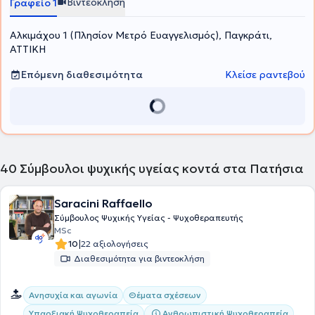
Βιντεοκλήση
Γραφείο 1
Πανεπιστημίου Αθηνών. Τέλος, έχει εργαστεί εθελοντικά ως
ψυχοθεραπεύτρια στον Οργανισμό Κοινωνικής Προστασίας και
Αλκιμάχου 1 (Πλησίον Μετρό Ευαγγελισμός), Παγκράτι,
Αλληλεγγύης του Δήμου Βριλησσίων και στον Σύλλογο Γονεϊκής
Ισότητας για το Παιδί.Τέλος, στα πλαίσια της συνεχούς
ΑΤΤΙΚΗ
κατάρτισης, έχει παρακολουθήσει πλήθος εκπαιδευτικών
προγραμμάτων, ημερίδων και σεμιναρίων και είναι μέλος της
Επόμενη διαθεσιμότητα
Κλείσε ραντεβού
Ελληνικής Εταιρείας Γνωσιακών Ψυχοθεραπειών και της European
Association for Behavioural and Cognitive Therapies.
40
Σύμβουλοι ψυχικής υγείας κοντά στα Πατήσια
Saracini Raffaello
Σύμβουλος Ψυχικής Υγείας - Ψυχοθεραπευτής
MSc
|
10
22 αξιολογήσεις
Διαθεσιμότητα για βιντεοκλήση
Ανησυχία και αγωνία
Θέματα σχέσεων
Υπαρξιακή Ψυχοθεραπεία
Ανθρωπιστική Ψυχοθεραπεία