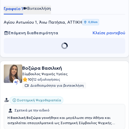
Βιντεοκλήση
Γραφείο 1
Αγίου Αντωνίου 1, Άνω Πατήσια, ΑΤΤΙΚΗ
0,8 km
Επόμενη διαθεσιμότητα
Κλείσε ραντεβού
Βοζώρα Βασιλική
Σύμβουλος Ψυχικής Υγείας
|
10
12 αξιολογήσεις
Διαθεσιμότητα για βιντεοκλήση
Συστημική Ψυχοθεραπεία
Σχετικά με την ειδικό
Η
Βασιλική Βοζώρα
γεννήθηκε και μεγάλωσε στην Αθήνα και
ασχολείται επαγγελματικά ως Συστημική Σύμβουλος Ψυχικής
Υγείας. Οι σπουδές της ως Νηπιαγωγός στο Τμήμα Εκπαίδευσης