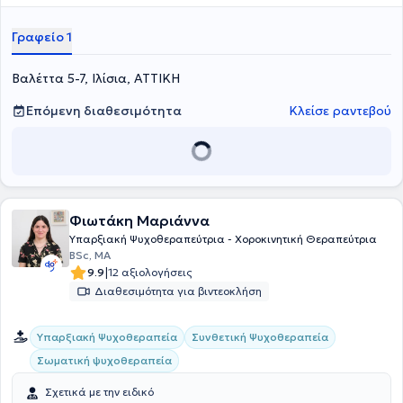
εκπαίδευση της για γονείς και εφήβους στην Συνθετική
Συμβουλευτική και Ψυχοθεραπεία. Έχει προσφέρει εθελοντικά τις
Γραφείο 1
υπηρεσίες της στη "Συνύπαρξη", ένα δίκτυο Κοινωνικής
αλληλεγγύης, ψυχικής υποστήριξης και πολιτισμού. Σήμερα
Βαλέττα 5-7, Ιλίσια, ΑΤΤΙΚΗ
εργάζεται ως Σύμβουλος Ψυχικής Υγείας σε ατομικές συνεδρίες
ενηλίκων και εφήβων δια ζώσης και διαδικτυακά.
Επόμενη διαθεσιμότητα
Κλείσε ραντεβού
Φιωτάκη Μαριάννα
Υπαρξιακή Ψυχοθεραπεύτρια - Χοροκινητική Θεραπεύτρια
BSc, MA
|
9.9
12 αξιολογήσεις
Διαθεσιμότητα για βιντεοκλήση
Υπαρξιακή Ψυχοθεραπεία
Συνθετική Ψυχοθεραπεία
Σωματική ψυχοθεραπεία
Σχετικά με την ειδικό