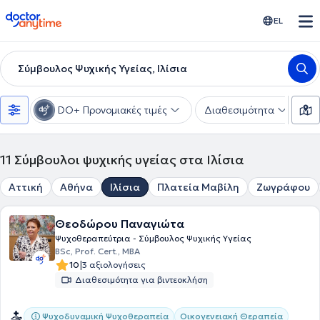
doctoranytime
EL
Σύμβουλος Ψυχικής Υγείας, Ιλίσια
DO+ Προνομιακές τιμές
Διαθεσιμότητα
Ε
11
Σύμβουλοι ψυχικής υγείας στα Ιλίσια
Αττική
Αθήνα
Ιλίσια
Πλατεία Μαβίλη
Ζωγράφου
Θεοδώρου Παναγιώτα
Ψυχοθεραπεύτρια - Σύμβουλος Ψυχικής Υγείας
BSc, Prof. Cert., MBA
|
10
3 αξιολογήσεις
Διαθεσιμότητα για βιντεοκλήση
Ψυχοδυναμική Ψυχοθεραπεία
Οικογενειακή Θεραπεία