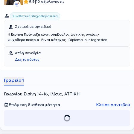
|
9.9
10 αξιολογήσεις
Συνθετική Ψυχοθεραπεία
Σχετικά με την ειδικό
Η
Ειρήνη Πρίντεζη
είναι σύμβουλος ψυχικής υγείας-
ψυχοθεραπεύτρια. Είναι κάτοχος ''Diploma in Integrative
Counselling COSCA" και κάτοχος διπλώματος ECP (European
Certificate for Psychotherapy) απο την Ευρωπαική Εταιρεία
Απλή συνεδρία
Ψυχοθεραπείας (European Association for Psychotherapy- EAP).
Δες το κόστος
Είναι μέλος της Ευρωπαικής Εταιρείας Ψυχοθεραπείας καθώς και
της Εθνικής Εταιρείας Ψυχοθεραπείας Ελλάδος (ΕΕΨΕ).
Γραφείο 1
Γεωργίου Σισίνη 14-16, Ιλίσια, ΑΤΤΙΚΗ
Επόμενη διαθεσιμότητα
Κλείσε ραντεβού