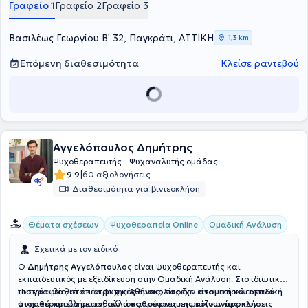
Γραφείο 1
Γραφείο 2
Γραφείο 3
Βασιλέως Γεωργίου Β' 32, Παγκράτι, ΑΤΤΙΚΗ
1,3 km
Επόμενη διαθεσιμότητα
Κλείσε ραντεβού
Αγγελόπουλος Δημήτρης
Ψυχοθεραπευτής - Ψυχαναλυτής ομάδας
|
9.9
60 αξιολογήσεις
Διαθεσιμότητα για βιντεοκλήση
Ομαδική Ανάλυση
Θέματα σχέσεων
Ψυχοθεραπεία Online
Σχετικά με τον ειδικό
Ο
Δημήτρης Αγγελόπουλος
είναι ψυχοθεραπευτής και
εκπαιδευτικός με εξειδίκευση στην Ομαδική Ανάλυση. Στο ιδιωτικό
του γραφείο, στο κέντρο της Αθήνας, παρέχει
Πιστεύει βαθιά ότι οι
ψυχικές δυσκολίες
δεν είναι αποκλειστικά
ατομική και ομαδική
ψυχοθεραπεία
ατομικά προβλήματα, αλλά
σε ανθρώπους που αντιμετωπίζουν
καθρέφτες της κοινωνίας
προκλήσεις
, των