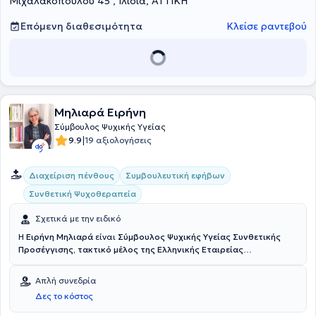
Μιχαλακοπούλου 45 , Ιλίσια, ΑΤΤΙΚΗ
Επόμενη διαθεσιμότητα
Κλείσε ραντεβού
Μηλιαρά Ειρήνη
Σύμβουλος Ψυχικής Υγείας
|
9.9
19 αξιολογήσεις
Διαχείριση πένθους
Συμβουλευτική εφήβων
Συνθετική Ψυχοθεραπεία
Σχετικά με την ειδικό
Η
Ειρήνη Μηλιαρά
είναι
Σύμβουλος Ψυχικής Υγείας Συνθετικής
Προσέγγισης, τακτικό μέλος της Ελληνικής Εταιρείας
Συμβουλευτικής
και διατηρεί το ιδιωτικό της γραφείο στα Ιλίσια.
Σπούδασε Συμβουλευτική (COSCA, Counselling & Psychotherapy in
Απλή συνεδρία
Scotland) , στο Athens Synthesis Center. Η πρωταρχική της
Δες το κόστος
ενασχόληση ήταν με παιδιά προσχολικής ηλικίας λόγω του πρώτου
πτυχίου ως ειδικός προσχολικής αγωγής. Μετέπειτα συνέχισε την