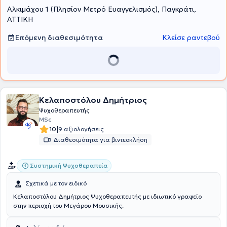
Αλκιμάχου 1 (Πλησίον Μετρό Ευαγγελισμός), Παγκράτι,
Αλληλεγγύης του Δήμου Βριλησσίων και στον Σύλλογο Γονεϊκής
Ισότητας για το Παιδί.Τέλος, στα πλαίσια της συνεχούς
ΑΤΤΙΚΗ
κατάρτισης, έχει παρακολουθήσει πλήθος εκπαιδευτικών
προγραμμάτων, ημερίδων και σεμιναρίων και είναι μέλος της
Επόμενη διαθεσιμότητα
Κλείσε ραντεβού
Ελληνικής Εταιρείας Γνωσιακών Ψυχοθεραπειών και της European
Association for Behavioural and Cognitive Therapies.
Κελαποστόλου Δημήτριος
Ψυχοθεραπευτής
MSc
|
10
9 αξιολογήσεις
Διαθεσιμότητα για βιντεοκλήση
Συστημική Ψυχοθεραπεία
Σχετικά με τον ειδικό
Κελαποστόλου Δημήτριος Ψυχοθεραπευτής με ιδιωτικό γραφείο
στην περιοχή του Μεγάρου Μουσικής.