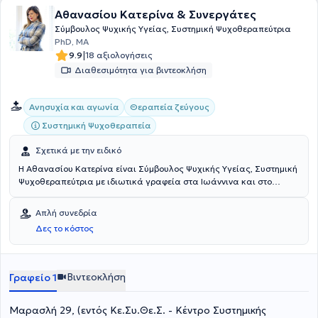
Αθανασίου Κατερίνα & Συνεργάτες
Σύμβουλος Ψυχικής Υγείας, Συστημική Ψυχοθεραπεύτρια
PhD, MA
|
9.9
18 αξιολογήσεις
Διαθεσιμότητα για βιντεοκλήση
Ανησυχία και αγωνία
Θεραπεία ζεύγους
Συστημική Ψυχοθεραπεία
Σχετικά με την ειδικό
H Αθανασίου Κατερίνα είναι Σύμβουλος Ψυχικής Υγείας, Συστημική
Ψυχοθεραπεύτρια με ιδιωτικά γραφεία στα Ιωάννινα και στο
Κολωνάκι. Παράλληλα, είναι ιδρυτικό μέλος και Θεραπεύτρια στο
Κέντρο Συστημικής Θεραπείας και Συμβουλευτικής Κε.Συ.Θε.Σ. στα
Απλή συνεδρία
Ιωάννινα, αναγνωρισμένο Κέντρο Εκπαίδευσης της E.F.T.A.. Είναι
Δες το κόστος
ειδικευμένη στη Συστημική Θεραπεία Οικογένειας και Ανθρωπίνων
Συστημάτων (άτομα, οικογένειες, οργανισμούς) από την Εταιρία
Συστημικής Θεραπείας και Παρέμβασης Ανθρωπίνων Συστημάτων.
Επιπλέον, έχει ειδικευτεί στο Νευρο-Γλωσσικό Προγραμματισμό στο
Βιντεοκλήση
Γραφείο 1
Reframe Greece και έχει παρακολουθήσει πολλές εκπαιδεύσεις
στο Systemic Thinking & Coaching. Είναι μέλος στο δίκτυο της HEAP
Μαρασλή 29, (εντός Κε.Συ.Θε.Σ. - Κέντρο Συστημικής
(Hellas Employee Assistance Programs), τακτικό μέλος της EFTA