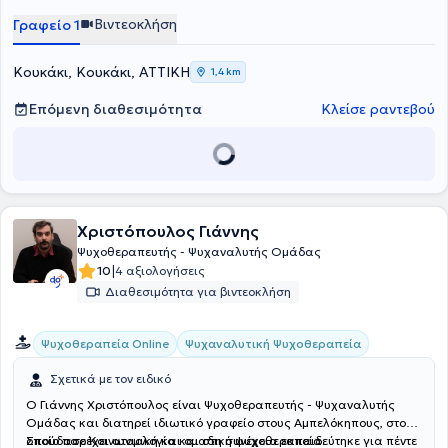
Βιντεοκλήση
Γραφείο 1
Κουκάκι, Κουκάκι, ΑΤΤΙΚΗ
1,4 km
Επόμενη διαθεσιμότητα
Κλείσε ραντεβού
Χριστόπουλος Γιάννης
Ψυχοθεραπευτής - Ψυχαναλυτής Ομάδας
|
10
4 αξιολογήσεις
Διαθεσιμότητα για βιντεοκλήση
Ψυχαναλυτική Ψυχοθεραπεία
Ψυχοθεραπεία Online
Σχετικά με τον ειδικό
Ο Γιάννης Χριστόπουλος είναι Ψυχοθεραπευτής - Ψυχαναλυτής
Ομάδας και διατηρεί ιδιωτικό γραφείο στους Αμπελόκηπους, στο
οποίο παρέχει ατομική και ομαδική ψυχοθεραπεία.
Σπούδασε Κοινωνιολογία και στη συνέχεια εκπαιδεύτηκε για πέντε