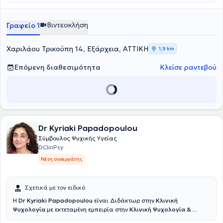
Βιντεοκλήση
Γραφείο 1
Χαριλάου Τρικούπη 14, Εξάρχεια, ΑΤΤΙΚΗ
1,9 km
Επόμενη διαθεσιμότητα
Κλείσε ραντεβού
Dr Kyriaki Papadopoulou
Σύμβουλος Ψυχικής Υγείας
DClinPsy
Νέος συνεργάτης
Σχετικά με τον ειδικό
Η
Dr Kyriaki Papadopoulou
είναι Διδάκτωρ στην
Κλινική
Ψυχολογία
με εκτεταμένη εμπειρία στην
Κλινική Ψυχολογία &
Κλινική Νευροψυχολογία,
καθώς και με
πολυετή εμπειρία σε