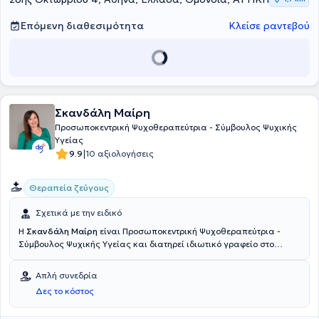
Επόμενη διαθεσιμότητα
Κλείσε ραντεβού
Σκανδάλη Μαίρη
Προσωποκεντρική Ψυχοθεραπεύτρια - Σύμβουλος Ψυχικής
Υγείας
|
9.9
10 αξιολογήσεις
Θεραπεία ζεύγους
Σχετικά με την ειδικό
Η
Σκανδάλη Μαίρη
είναι Προσωποκεντρική Ψυχοθεραπεύτρια -
Σύμβουλος Ψυχικής Υγείας και διατηρεί ιδιωτικό γραφείο στο
Κουκάκι. Είναι κάτοχος διπλώματος επιπέδου 5 στη θεραπευτική
συμβουλευτική, ενώ για πέντε έτη ειδικεύτηκε στο ICPS college for
Απλή συνεδρία
humanistic science Person centered counseling Psychotherapy από
Δες το κόστος
το Πανεπιστήμιο του Strathclyde. Κατόπιν, ολοκλήρωσε το
εκπαιδευτικό πρόγραμμα for Completion of the Externship in