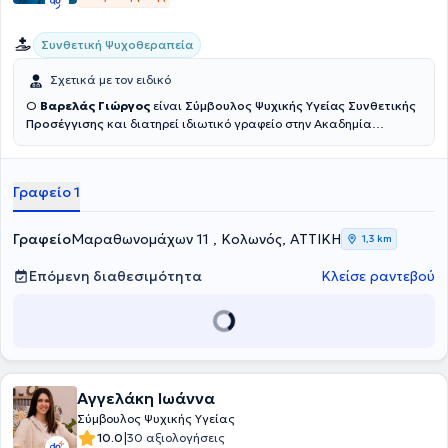
Συνθετική Ψυχοθεραπεία
Σχετικά με τον ειδικό
Ο
Βαρελάς Γιώργος
είναι
Σύμβουλος Ψυχικής Υγείας Συνθετικής
Προσέγγισης
και διατηρεί ιδιωτικό γραφείο στην Ακαδημία
Πλάτωνος. Σπούδασε Συμβουλευτική (COSCA, Counselling &
Psychotherapy in Scotland) στο Athens Synthesis Center, έχει
ολοκληρώσει ετήσιο σεμινάριο στην Ομαδική Ανάλυση του
Γραφείο 1
Ινστιτούτου Ομαδικής Ανάλυσης 'S.H.Foulkes' και είναι μέλος της
Ελληνικής Εταιρίας Συμβουλευτικής. Σήμερα εργάζεται ως
Σύμβουλος Ψυχική Υγείας σε ατομικές συνεδρίες ενηλίκων δια
Γραφείο
Μαραθωνομάχων 11 , Κολωνός, ΑΤΤΙΚΗ
1,3 km
ζώσης και διαδικτυακά.
Επόμενη διαθεσιμότητα
Κλείσε ραντεβού
Αγγελάκη Ιωάννα
Σύμβουλος Ψυχικής Υγείας
|
10.0
30 αξιολογήσεις