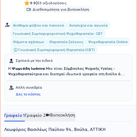
|
9.9
63 αξιολογήσεις
Διαθεσιμότητα για βιντεοκλήση
Αίσθημα φόβου και πανικού
Ανησυχία και αγωνία
Γνωσιακή Συμπεριφοριστική Ψυχοθεραπεία- CBT
Θέματα σχέσεων
Θεραπεία ζεύγους
Ψυχοθεραπεία Online
Γνωσιακή Συμπεριφορική Θεραπεία (CBT)
Σχετικά με την ειδικό
Η
Ψωμιάδη Ιωάννα
Msc
είναι
Σύμβουλος Ψυχικής Υγείας -
Ψυχοθεραπεύτρια
και διατηρεί ιδιωτικά γραφεία στη Βούλα &
στις Αχαρνές. Είναι πτυχιούχος Ψυχολογίας από το Αμερικανικό
Κολλέγιο Αθηνών και κατέχει
Πιστοποίηση Ειδίκευσης Γνωσιακής
Απλή συνεδρία
Συμπεριφοριστικής Θεωρίας & Κλινικής Πράξης από το Εθνικό
Δες το κόστος
Καποδιστριακό Πανεπιστήμιο Αθηνών (ΕΚΠΑ)
. Συνεχίζοντας τις
σπουδές της, έλαβε Μεταπτυχιακό τίτλο στη Διαχείριση
ανθρώπινου δυναμικού μεγάλων επιχειρήσεων (HR) από το Bolton
University και ολοκλήρωσε το πρόγραμμα Ομαδικής
Βιντεοκλήση
Γραφείο 1
Γραφείο 2
Ψυχοθεραπείας στο Αθηναϊκό Κέντρο Μελέτης Ανθρώπου (ΑΚΜΑ),
καθώς και το μονοετές πρόγραμμα One - Way Mirror Seminar :
Λεωφόρος Βασιλέως Παύλου 94, Βούλα, ΑΤΤΙΚΗ
Effects of mirrors on individual human behavior. Στη συνέχεια, μέσα
από μια σειρά σεμιναρίων και κλινικής εκπαίδευσης έχει εργαστεί