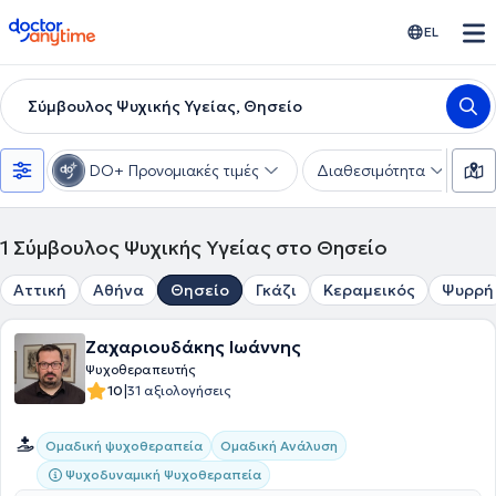
doctoranytime
EL
Σύμβουλος Ψυχικής Υγείας, Θησείο
DO+ Προνομιακές τιμές
Διαθεσιμότητα
Ε
1
Σύμβουλος Ψυχικής Υγείας στο Θησείο
Αττική
Αθήνα
Θησείο
Γκάζι
Κεραμεικός
Ψυρρή
Ζαχαριουδάκης Ιωάννης
Ψυχοθεραπευτής
|
10
31 αξιολογήσεις
Ομαδική Ανάλυση
Ομαδική ψυχοθεραπεία
Ψυχοδυναμική Ψυχοθεραπεία