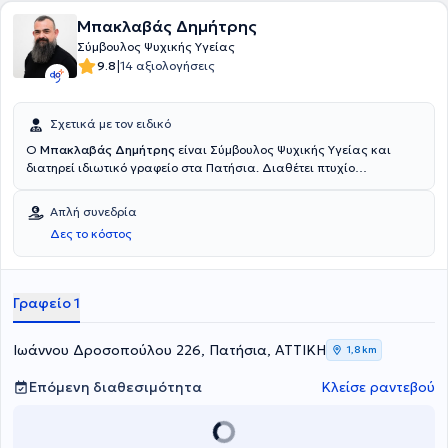
Μπακλαβάς Δημήτρης
Σύμβουλος Ψυχικής Υγείας
|
9.8
14 αξιολογήσεις
Σχετικά με τον ειδικό
Ο
Μπακλαβάς Δημήτρης
είναι Σύμβουλος Ψυχικής Υγείας και
διατηρεί ιδιωτικό γραφείο στα Πατήσια. Διαθέτει πτυχίο
Συμβουλευτικής Ψυχολογίας από το Edinburgh Napier University,
παράρτημα του Athens Synthesis Center. Επιπλέον, έχει
Απλή συνεδρία
πιστοποιηθεί στα Counselling Skills και κατέχει diploma στο
Δες το κόστος
Integrative Counselling από το Counselling and Psychotherapy in
Scotland. Τέλος, παρακολουθεί πλήθος σεμιναρίων στα πλαίσια
της συνεχούς κατάρτισης.
Γραφείο 1
Ιωάννου Δροσοπούλου 226, Πατήσια, ΑΤΤΙΚΗ
1,8 km
Επόμενη διαθεσιμότητα
Κλείσε ραντεβού