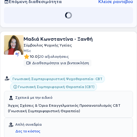
Επόμενη διαθεσιμότητα
Κλείσε ραντεβού
εναλλακτικών θεραπειών έχει παρακολουθήσει και εξεταστεί
γραπτά με
Άριστα,
στο ετήσιο σεμινάριο Ανατομίας - Φυσιολογίας -
Παθολογίας με Ολιστική προσέγγιση. Επιπρόσθετα έχει
εκπαιδευτεί στα Ανθοϊάματα Bach, στην Ωτική
Νευροαντανακλαστική Μέθοδο και στο Gua Sha. Από το 2024
δραστηριοποείται στην εκπαίδευση ενηλίκων συμβούλων ψυχικής
υγείας και ψυχοθεραπευτών. Είναι μέλος του φιλανθρωπικού
Μαδιά Κωνσταντίνα - Ξανθή
συλλόγου Αγκαλιά και στο Δίκτυο Κοινωνικής Αλληλεγγύης - Συν-
Σύμβουλος Ψυχικής Υγείας
Ύπαρξη.
MSc
|
10.0
20 αξιολογήσεις
Διαθεσιμότητα για βιντεοκλήση
Γνωσιακή Συμπεριφοριστική Ψυχοθεραπεία- CBT
Γνωσιακή Συμπεριφορική Θεραπεία (CBT)
Σχετικά με την ειδικό
Άγχος Σχέσεις & Όρια Επαγγελματικός Προσανατολισμός CBT
(Γνωσιακή Συμπεριφοριστική Θεραπεία)
Απλή συνεδρία
Δες το κόστος