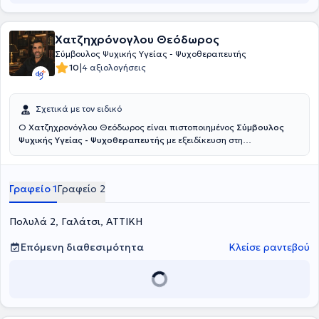
Χατζηχρόνογλου Θεόδωρος
Σύμβουλος Ψυχικής Υγείας - Ψυχοθεραπευτής
|
10
4 αξιολογήσεις
Σχετικά με τον ειδικό
Ο Χατζηχρονόγλου Θεόδωρος είναι πιστοποιημένος
Σύμβουλος
Ψυχικής Υγείας - Ψυχοθεραπευτής
με εξειδίκευση στη
συμβουλευτική ψυχοθεραπεία και διατηρεί ιδιωτικά γραφεία στο
Γαλάτσι. Έχει ολοκληρώσει την εκπαίδευσή του στο Εθνικό και
Καποδιστριακό Πανεπιστήμιο Αθηνων (ΕΚΠΑ), όπου εκπαιδεύτηκε
Γραφείο 1
Γραφείο 2
θεωρητικά και πρακτικά σε σύγχρονες προσεγγίσεις ψυχολογικής
υποστήριξης, με έμφαση στη δημιουργία ασφαλούς θεραπευτικού
πλαισίου, την ενεργητική ακρόαση και τη στοχευμένη παρέμβαση. Η
Πολυλά 2, Γαλάτσι, ΑΤΤΙΚΗ
επαγγελματική του πορεία χαρακτηρίζεται από έμφαση στη
σταθερότητα του θεραπευτικού πλαισίου ενώ ιδιαίτερη έμφαση
Επόμενη διαθεσιμότητα
Κλείσε ραντεβού
δίνει στη διαμόρφωση σχέσης εμπιστοσύνης και σεβασμού, στην
εξατομικευμένη προσέγγιση του ατόμου και στη σταδιακή
ενδυνάμωση και αυτογνωσία. Η εμπειρία του τόσο σε οργανωμένες
δομές όσο και σε ιδιωτικό πλαίσιο στην Ελλάδα και το εξωτερικό,
αλλά και η διαχείριση ποικίλων αιτημάτων με συνέπεια και