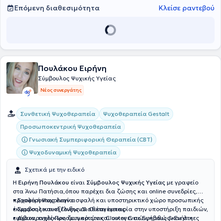
Επόμενη διαθεσιμότητα
Κλείσε ραντεβού
Πουλάκου Ειρήνη
Σύμβουλος Ψυχικής Υγείας
Νέος συνεργάτης
Συνθετική Ψυχοθεραπεία
Ψυχοθεραπεία Gestalt
Προσωποκεντρική Ψυχοθεραπεία
Γνωσιακή Συμπεριφορική Θεραπεία (CBT)
Ψυχοδυναμική Ψυχοθεραπεία
Σχετικά με την ειδικό
Η
Ειρήνη Πουλάκου
είναι
Σύμβουλος Ψυχικής Υγείας
με γραφείο
στα Άνω Πατήσια,όπου παρέχει δια ζώσης και online συνεδρίες,
προσφέροντας έναν ασφαλή και υποστηρικτικό χώρο προσωπικής
• Σχολική Ψυχολογία
έκφρασης και εξέλιξης.Διαθέτει εμπειρία στην υποστήριξη παιδιών,
• Συμβουλευτική Γονέων & Οικογένειας
εφήβων, ενηλίκων, ζευγαριών και οικογενειών, καθώς και στη
• Διαταραχές Προσωπικότητας Cluster C σε Εφήβους & Ενήλικες