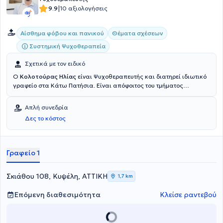
|
9.9
10 αξιολογήσεις
Αίσθημα φόβου και πανικού
Θέματα σχέσεων
Συστημική Ψυχοθεραπεία
Σχετικά με τον ειδικό
Ο
Κολοτούρας Ηλίας
είναι Ψυχοθεραπευτής και διατηρεί ιδιωτικό
γραφείο στα Κάτω Πατήσια. Είναι απόφοιτος του τμήματος
Φιλοσοφίας, Παιδαγωγικής και Ψυχολογίας (κατεύθυνση
Ψυχολογίας) και έχει εκπαιδευτεί
στη Συστημική Ψυχοθεραπεία στο
Απλή συνεδρία
Κέντρο Εφαρμοσμένης Ψυχοθεραπείας και
Δες το κόστος
Συμβουλευτικής (ΚΕΨΥΣΥ). Διαθέτει εμπειρία και ασχολείται με
θέματα, όπως η βελτίωση αυτοεκτίμησης - αυτοεικόνας, η ενίσχυση
αυτογνωσίας, άγχους και στρες, πένθους, σχέσεων κ.α.
Γραφείο 1
Σκιάθου 108, Κυψέλη, ΑΤΤΙΚΗ
1,7 km
Επόμενη διαθεσιμότητα
Κλείσε ραντεβού