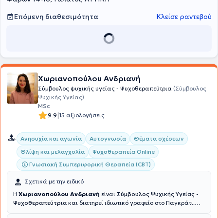
θεραπειών, καθώς και εθελοντικά σε ΜΚΟ που παρέχουν
ψυχοκοινωνική υποστήριξη σε εφήβους και ενήλικες. Πλέον παρέχει
Επόμενη διαθεσιμότητα
Κλείσε ραντεβού
ατομικές συνεδρίες διαδικτυακά, προσφέροντας ευελιξία και
άνεση, διευκολύνοντας έτσι την πρόσβαση ατόμων από κάθε σημείο
της Ελλάδας και του εξωτερικού.
Χωριανοπούλου Ανδριανή
Σύμβουλος ψυχικής υγείας - Ψυχοθεραπεύτρια
(Σύμβουλος
Ψυχικής Υγείας)
MSc
|
9.9
15 αξιολογήσεις
Ανησυχία και αγωνία
Αυτογνωσία
Θέματα σχέσεων
Θλίψη και μελαγχολία
Ψυχοθεραπεία Online
Γνωσιακή Συμπεριφορική Θεραπεία (CBT)
Σχετικά με την ειδικό
Η
Χωριανοπούλου Ανδριανή
είναι
Σύμβουλος Ψυχικής Υγείας -
Ψυχοθεραπεύτρια
και διατηρεί ιδιωτικό γραφείο στο Παγκράτι.
Διαθέτει πτυχίο Κοινωνιολογίας από το Πάντειο Πανεπιστήμιο και