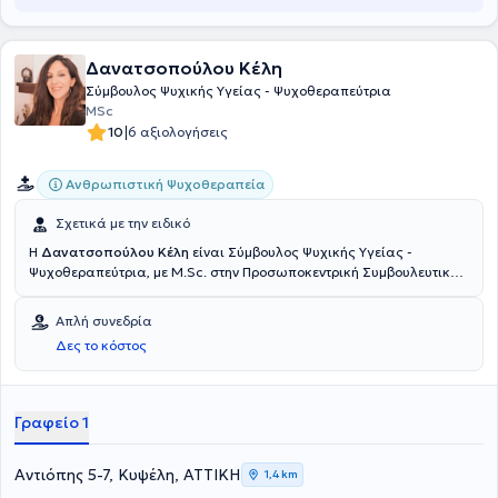
Δανατσοπούλου Κέλη
Σύμβουλος Ψυχικής Υγείας - Ψυχοθεραπεύτρια
MSc
|
10
6 αξιολογήσεις
Ανθρωπιστική Ψυχοθεραπεία
Σχετικά με την ειδικό
H
Δανατσοπούλου Κέλη
είναι Σύμβουλος Ψυχικής Υγείας -
Ψυχοθεραπεύτρια, με M.Sc. στην Προσωποκεντρική Συμβουλευτική
και Ψυχοθεραπεία, πιστοποιημένη από την Ευρωπαϊκή Εταιρεία
Ψυχοθεραπείας (ΕΑP). Εργάζεται ιδιωτικά ως Ψυχοθεραπεύτρια
Απλή συνεδρία
και η προσωπική της φιλοσοφία βασίζεται στην εμπιστοσύνη της
Δες το κόστος
στη μοναδικότητα του κάθε ανθρώπου και στον προσωπικό τρόπο
ανάπτυξης, θεραπείας και βελτίωσης της ποιότητας της ζωής του.
Γραφείο 1
Αντιόπης 5-7, Κυψέλη, ΑΤΤΙΚΗ
1,4 km