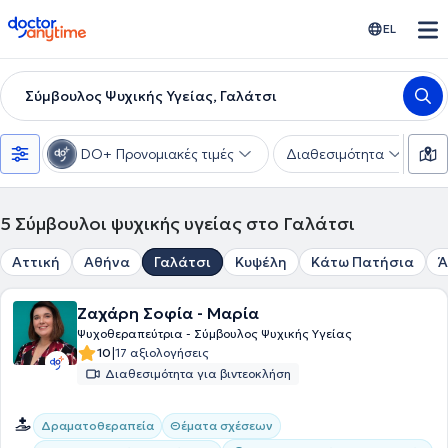
doctoranytime
EL
Σύμβουλος Ψυχικής Υγείας, Γαλάτσι
DO+ Προνομιακές τιμές
Διαθεσιμότητα
Ε
5
Σύμβουλοι ψυχικής υγείας στο Γαλάτσι
Αττική
Αθήνα
Γαλάτσι
Κυψέλη
Κάτω Πατήσια
Ά
Ζαχάρη Σοφία - Μαρία
Ψυχοθεραπεύτρια - Σύμβουλος Ψυχικής Υγείας
|
10
17 αξιολογήσεις
Διαθεσιμότητα για βιντεοκλήση
Δραματοθεραπεία
Θέματα σχέσεων