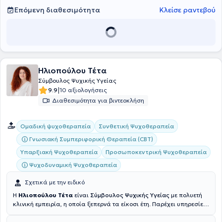
Επόμενη διαθεσιμότητα
Κλείσε ραντεβού
Ηλιοπούλου Τέτα
Σύμβουλος Ψυχικής Υγείας
|
9.9
10 αξιολογήσεις
Διαθεσιμότητα για βιντεοκλήση
Συνθετική Ψυχοθεραπεία
Ομαδική ψυχοθεραπεία
Γνωσιακή Συμπεριφορική Θεραπεία (CBT)
Υπαρξιακή Ψυχοθεραπεία
Προσωποκεντρική Ψυχοθεραπεία
Ψυχοδυναμική Ψυχοθεραπεία
Σχετικά με την ειδικό
Η
Ηλιοπούλου Τέτα
είναι
Σύμβουλος Ψυχικής Υγείας
με πολυετή
κλινική εμπειρία, η οποία ξεπερνά τα είκοσι έτη. Παρέχει υπηρεσίες
συμβουλευτικής και ψυχοθεραπείας, πραγματοποιώντας συνεδρίες
δια ζώσης και διαδικτυακά. Οι σπουδές της περιλαμβάνουν την