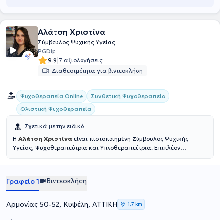
Αλάτση Χριστίνα
Σύμβουλος Ψυχικής Υγείας
PGDip
|
9.9
7 αξιολογήσεις
Διαθεσιμότητα για βιντεοκλήση
Συνθετική Ψυχοθεραπεία
Ψυχοθεραπεία Online
Ολιστική Ψυχοθεραπεία
Σχετικά με την ειδικό
Η
Αλάτση Χριστίνα
είναι πιστοποιημένη Σύμβουλος Ψυχικής
Υγείας, Ψυχοθεραπεύτρια και Υπνοθεραπεύτρια. Επιπλέον
πραγματοποιεί εναλλακτικές θεραπείες που σε συνδυασμό με την
Συνθετική Ψυχοθεραπεία, αποτελούν μια
ολιστική προσέγγιση
για
την αντιμετώπιση κάθε ζητήματος. Έχει ολοκληρώσει με
Άριστα
τις
Βιντεοκλήση
Γραφείο 1
σπουδές της στην Συνθετική Συμβουλευτική και Ψυχολογία καθώς
και Κλινική Ύπνωση - Υπνοθεραπεία στο ΟΛΟΝ Education - ΚΔΒΜ1,
Ινστιτούτο Ακαδημαϊκών και Επαγγελματικών Σπουδών.
Αρμονίας 50-52, Κυψέλη, ΑΤΤΙΚΗ
1,7 km
Κατέχει Post-Graduate Diploma in Integrative Psychotherapy από το
Amsterdam Internacional College με
Άριστα
. Στο πλαίσιο των