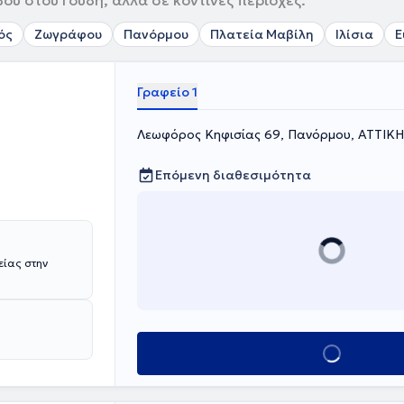
ού στου Γουδή, αλλά σε κοντινές περιοχές.
ός
Ζωγράφου
Πανόρμου
Πλατεία Μαβίλη
Ιλίσια
Ε
Γραφείο 1
Λεωφόρος Κηφισίας 69, Πανόρμου, ΑΤΤΙΚΗ
Επόμενη διαθεσιμότητα
Κλείσε ραντεβού