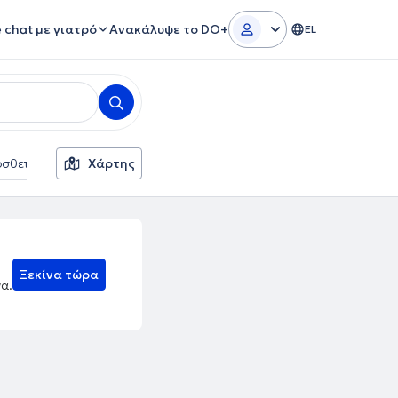
e chat με γιατρό
Ανακάλυψε το DO+
EL
σθετα φίλτρα
Χάρτης
Γλώσσες
Ασφαλιστικές εταιρείες
Ξεκίνα τώρα
να.