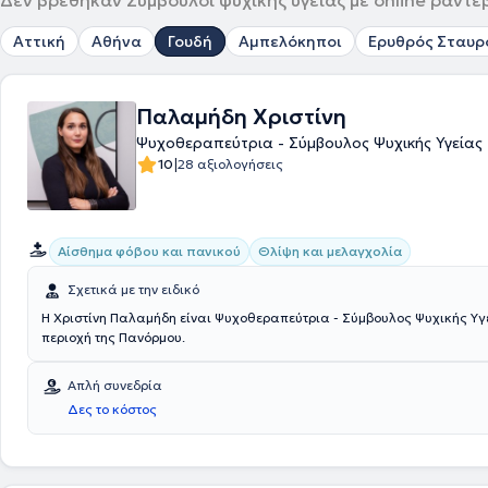
Δεν βρέθηκαν Σύμβουλοι ψυχικής υγείας με online ραντεβ
Αττική
Αθήνα
Γουδή
Αμπελόκηποι
Ερυθρός Σταυρ
Παλαμήδη Χριστίνη
Ψυχοθεραπεύτρια - Σύμβουλος Ψυχικής Υγείας
|
10
28 αξιολογήσεις
Αίσθημα φόβου και πανικού
Θλίψη και μελαγχολία
Σχετικά με την ειδικό
Η Χριστίνη Παλαμήδη είναι Ψυχοθεραπεύτρια - Σύμβουλος Ψυχικής Υγείας στην
περιοχή της Πανόρμου.
Απλή συνεδρία
Δες το κόστος