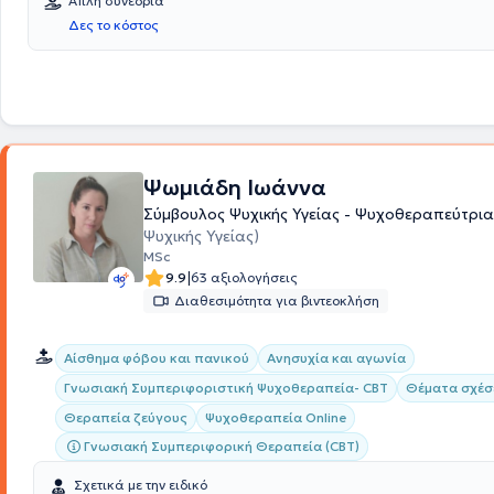
Απλή συνεδρία
Δες το κόστος
Ψωμιάδη Ιωάννα
Σύμβουλος Ψυχικής Υγείας - Ψυχοθεραπεύτρι
Ψυχικής Υγείας)
MSc
|
9.9
63 αξιολογήσεις
Διαθεσιμότητα για βιντεοκλήση
Αίσθημα φόβου και πανικού
Ανησυχία και αγωνία
Γνωσιακή Συμπεριφοριστική Ψυχοθεραπεία- CBT
Θέματα σχέ
Θεραπεία ζεύγους
Ψυχοθεραπεία Online
Γνωσιακή Συμπεριφορική Θεραπεία (CBT)
Σχετικά με την ειδικό