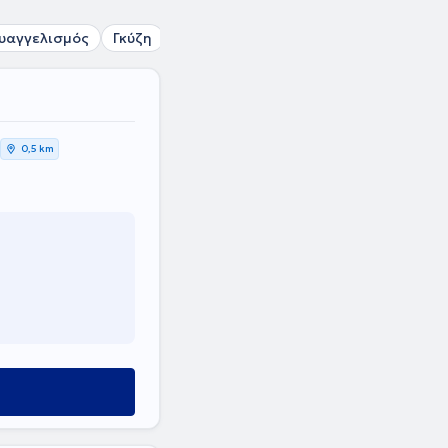
υαγγελισμός
Γκύζη
Κολωνάκι
Λυκαβηττός
Καισαρια
0,5 km