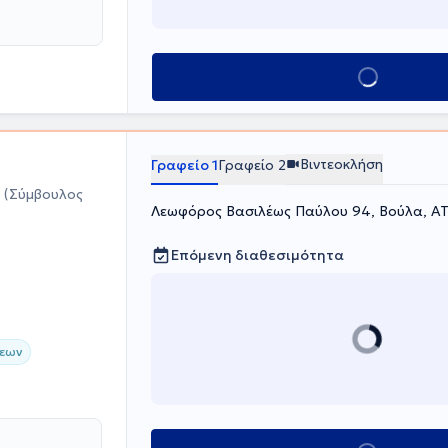
Κλείσε ραντεβού
Βιντεοκλήση
Γραφείο 1
Γραφείο 2
α
(Σύμβουλος
Λεωφόρος Βασιλέως Παύλου 94, Βούλα, Α
Επόμενη διαθεσιμότητα
σεων