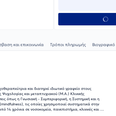
βαση και επικοινωνία
Τρόποι πληρωμής
Βιογραφικό 
χοθεραπεύτρια και διατηρεί ιδιωτικό γραφείο στους
 Ψυχολογίας και μεταπτυχιακού (Μ.Α.) Κλινικής
εις όπως η Γνωσιακή - Συμπεριφορική, η Συστημική και η
 (mindfulness), τις οποίες χρησιμοποιεί συστηματικά στην
ό 14 χρόνια σε νοσοκομεία, πανεπιστήμια, κλινικές και μη
στην ιδιωτική της πρακτική παρέχει στήριξη σε μία ευρεία