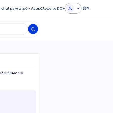
e chat με γιατρό
Ανακάλυψε το DO+
EL
ελοκήπων και