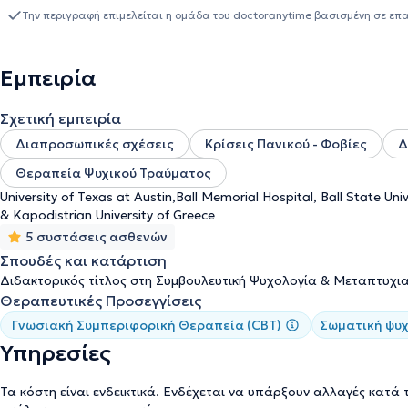
γκάμα προβλημάτων όπως θέματα αυτοεκτίμησης ή αυτοπεποίθησ
Την περιγραφή επιμελείται η ομάδα του doctoranytime βασισμένη σε επ
(PTSD), άγχους, κατάθλιψης, σεξουαλικής ταυτότητας, θέματα δι
εκπαιδευόμενους Ψυχολόγους.
Εμπειρία
Σχετική εμπειρία
Διαπροσωπικές σχέσεις
Κρίσεις Πανικού - Φοβίες
Δ
Θεραπεία Ψυχικού Τραύματος
University of Texas at Austin,Ball Memorial Hospital, Ball State Un
& Kapodistrian University of Greece
5 συστάσεις ασθενών
Σπουδές και κατάρτιση
Διδακτορικός τίτλος στη Συμβουλευτική Ψυχολογία & Μεταπτυχιακ
Θεραπευτικές Προσεγγίσεις
Γνωσιακή Συμπεριφορική Θεραπεία (CBT)
Σωματική ψυ
Υπηρεσίες
Τα κόστη είναι ενδεικτικά. Ενδέχεται να υπάρξουν αλλαγές κατά 