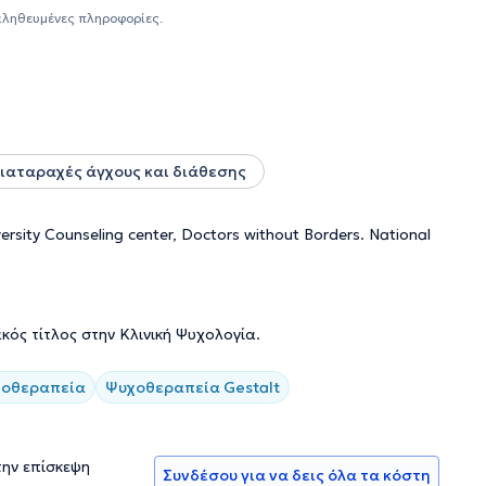
ης, ψυχολογικού τραύματος και μετατραυματικού στρες
αληθευμένες πληροφορίες.
άκρισης, πένθους και παρέχει εποπτείες σε
ιαταραχές άγχους και διάθεσης
iversity Counseling center, Doctors without Borders. National
ός τίτλος στην Κλινική Ψυχολογία.
χοθεραπεία
Ψυχοθεραπεία Gestalt
την επίσκεψη
Συνδέσου για να δεις όλα τα κόστη