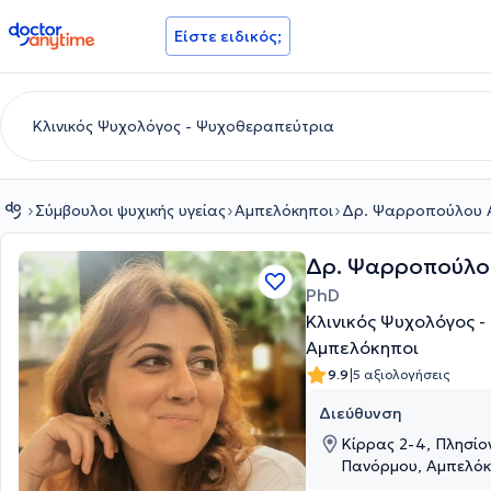
doctoranytime
Είστε ειδικός;
Σύμβουλοι ψυχικής υγείας
Αμπελόκηποι
Δρ. Ψαρροπούλου Α
Δρ. Ψαρροπούλο
PhD
Κλινικός Ψυχολόγος 
Αμπελόκηποι
|
9.9
5 αξιολογήσεις
Διεύθυνση
Κίρρας 2-4, Πλησί
Πανόρμου, Αμπελόκη