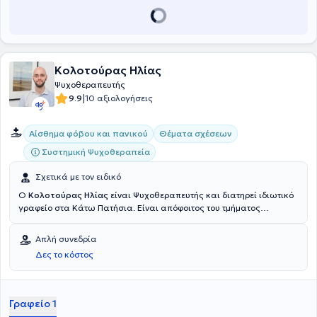
Κολοτούρας Ηλίας
Ψυχοθεραπευτής
|
9.9
10 αξιολογήσεις
Αίσθημα φόβου και πανικού
Θέματα σχέσεων
Συστημική Ψυχοθεραπεία
Σχετικά με τον ειδικό
Ο
Κολοτούρας Ηλίας
είναι Ψυχοθεραπευτής και διατηρεί ιδιωτικό
γραφείο στα Κάτω Πατήσια. Είναι απόφοιτος του τμήματος
Φιλοσοφίας, Παιδαγωγικής και Ψυχολογίας (κατεύθυνση
Ψυχολογίας) και έχει εκπαιδευτεί
στη Συστημική Ψυχοθεραπεία στο
Απλή συνεδρία
Κέντρο Εφαρμοσμένης Ψυχοθεραπείας και
Δες το κόστος
Συμβουλευτικής (ΚΕΨΥΣΥ). Διαθέτει εμπειρία και ασχολείται με
θέματα, όπως η βελτίωση αυτοεκτίμησης - αυτοεικόνας, η ενίσχυση
αυτογνωσίας, άγχους και στρες, πένθους, σχέσεων κ.α.
Γραφείο 1