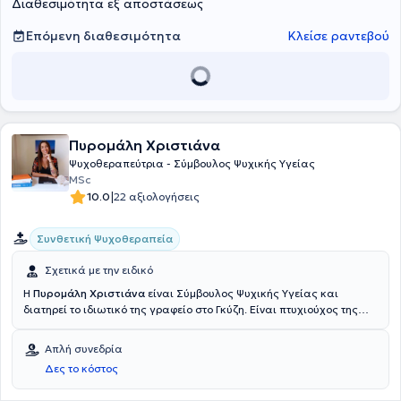
Διαθεσιμότητα εξ αποστάσεως
Επόμενη διαθεσιμότητα
Κλείσε ραντεβού
Πυρομάλη Χριστιάνα
Ψυχοθεραπεύτρια - Σύμβουλος Ψυχικής Υγείας
MSc
|
10.0
22 αξιολογήσεις
Συνθετική Ψυχοθεραπεία
Σχετικά με την ειδικό
Η
Πυρομάλη Χριστιάνα
είναι Σύμβουλος Ψυχικής Υγείας και
διατηρεί το ιδιωτικό της γραφείο στο Γκύζη. Είναι πτυχιούχος της
Σχολής Φιλοσοφίας, Παιδαγωγικής και Ψυχολογίας (Φ.Π.Ψ) με
ειδίκευση στην Ψυχολογία του Εθνικού και Καποδιστριακού
Απλή συνεδρία
Πανεπιστημίου Αθηνών αλλά και κάτοχος MSc Integrative
Δες το κόστος
Counselling and Psychotherapy από το University of Derby καθώς
και HND in Counselling & Psychology από το Mediterranean College.