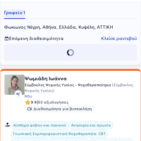
Συντονίστρια Ομάδας στο Εξειδικευμένο Κέντρο Ημέρας "Κέντρο
Κοινωνικού Διαλόγου" και ως συντονίστρια ομάδων βραχείας
Γραφείο 1
διάρκειας στο Ι.ΨΥ.Π.Α Κέντρο Ψυχοθεραπείας και Προσωπικής
Ανάπτυξης. Στο γραφείο της αναλαμβάνει περιστατικά που
Φωκιωνος Νέγρη, Αθήνα, Ελλάδα, Κυψέλη, ΑΤΤΙΚΗ
άπτονται σε όλο το φάσμα της ψυχικής υγείας και πιο
συγκεκριμένα ασχολείται με τις αγχώδεις διαταραχές, την ατομική
ψυχοθεραπεία και την ομαδική ψυχοθεραπεία.
Επόμενη διαθεσιμότητα
Κλείσε ραντεβού
Ψωμιάδη Ιωάννα
Σύμβουλος Ψυχικής Υγείας - Ψυχοθεραπεύτρια
(Σύμβουλος
Ψυχικής Υγείας)
MSc
|
9.9
63 αξιολογήσεις
Διαθεσιμότητα για βιντεοκλήση
Αίσθημα φόβου και πανικού
Ανησυχία και αγωνία
Γνωσιακή Συμπεριφοριστική Ψυχοθεραπεία- CBT