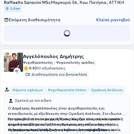
Raffaello Saracini MSc
Μαρκορά 56, Άνω Πατήσια, ΑΤΤΙΚΗ
2,0 km
Επόμενη διαθεσιμότητα
Κλείσε ραντεβού
Αγγελόπουλος Δημήτρης
Ψυχοθεραπευτής - Ψυχαναλυτής ομάδας
|
9.9
60 αξιολογήσεις
Διαθεσιμότητα για βιντεοκλήση
Ομαδική Ανάλυση
Θέματα σχέσεων
Ψυχοθεραπεία Online
Σχετικά με τον ειδικό
Ο
Δημήτρης Αγγελόπουλος
είναι ψυχοθεραπευτής και
εκπαιδευτικός με εξειδίκευση στην Ομαδική Ανάλυση. Στο ιδιωτικό
του γραφείο, στο κέντρο της Αθήνας, παρέχει
Πιστεύει βαθιά ότι οι
ψυχικές δυσκολίες
δεν είναι αποκλειστικά
ατομική και ομαδική
ψυχοθεραπεία
ατομικά προβλήματα, αλλά
σε ανθρώπους που αντιμετωπίζουν
καθρέφτες της κοινωνίας
προκλήσεις
, των
στην προσωπική τους ζωή
σχέσεων και των ομάδων στα πλαίσια των οποίων ζούμε και
Ο Δημήτρης Αγγελόπουλος αναπτύσσει ένα
, τις
σχέσεις
ή την
περιβάλλον
ψυχική τους υγεία
.