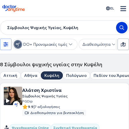
doctoranytime
EL
Σύμβουλος Ψυχικής Υγείας, Κυψέλη
DO+ Προνομιακές τιμές
Διαθεσιμότητα
Ε
8
Σύμβουλοι ψυχικής υγείας στην Κυψέλη
Αττική
Αθήνα
Κυψέλη
Πολύγωνο
Πεδίον του Άρεω
Αλάτση Χριστίνα
Σύμβουλος Ψυχικής Υγείας
PGDip
|
9.9
7 αξιολογήσεις
Διαθεσιμότητα για βιντεοκλήση
Συνθετική Ψυχοθεραπεία
Ψυχοθεραπεία Online