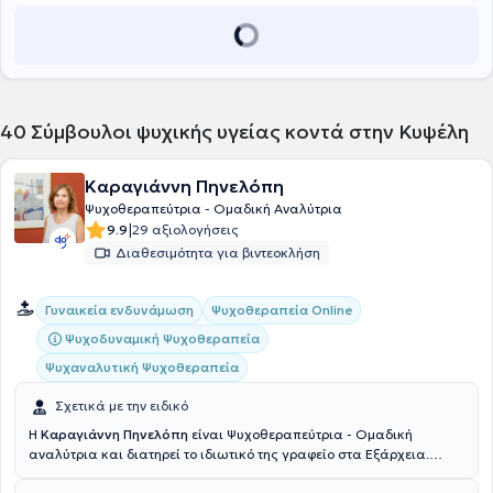
νοσοκομεία, σχολεία, αστυνομικά τμήματα και σπίτια πελατών στο
Tri-City Mental Health and Retardation Center της Βοστώνης.
Τέλος, αποτελεί μέλος της Βρετανικής Ψυχολογικής Εταιρείας, ενώ
έχει παρακολουθήσει μια σειρά διαλέξεων για την εξάρτηση από
τον τζόγο και το αλκοόλ, την οικογενειακή θεραπεία, το
μετατραυματικό στρες, τη νευροβιολογία και την κλινική
ψυχιατρική. .
40
Σύμβουλοι ψυχικής υγείας κοντά στην Κυψέλη
Καραγιάννη Πηνελόπη
Ψυχοθεραπεύτρια - Ομαδική Αναλύτρια
|
9.9
29 αξιολογήσεις
Διαθεσιμότητα για βιντεοκλήση
Γυναικεία ενδυνάμωση
Ψυχοθεραπεία Online
Ψυχοδυναμική Ψυχοθεραπεία
Ψυχαναλυτική Ψυχοθεραπεία
Σχετικά με την ειδικό
H
Καραγιάννη Πηνελόπη
είναι Ψυχοθεραπεύτρια - Ομαδική
αναλύτρια και διατηρεί το ιδιωτικό της γραφείο στα Εξάρχεια.
Ολοκλήρωσε με επιτυχία το εκπαιδευτικό πρόγραμμα του