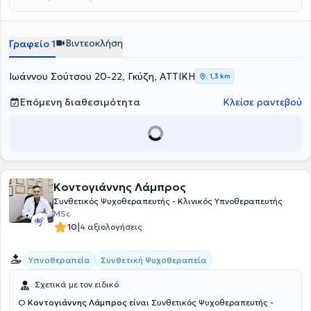
συνοδοιπόρος και υποστηρικτική παρουσία στο ταξίδι της
ανάλυση, θα μπει σε διαπραγματεύσεις με το ασυνείδητό του, την
αυτογνωσίας, της συνειδητότητας, της ελευθερίας και της
απόλαυσή του, το σύμπτωμα και την ασυνείδητη επιθυμία του.
βαθύτερης σύνδεσης με την ανθρώπινη ύπαρξη.
Βιντεοκλήση
Γραφείο 1
Ιωάννου Σούτσου 20-22, Γκύζη, ΑΤΤΙΚΗ
1,3 km
Επόμενη διαθεσιμότητα
Κλείσε ραντεβού
Κοντογιάννης Λάμπρος
Συνθετικός Ψυχοθεραπευτής - Κλινικός Υπνοθεραπευτής
MSc
|
10
4 αξιολογήσεις
Συνθετική Ψυχοθεραπεία
Υπνοθεραπεία
Σχετικά με τον ειδικό
Ο
Κοντογιάννης Λάμπρος
είναι Συνθετικός Ψυχοθεραπευτής -