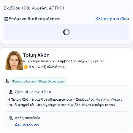
Σκιάθου 108, Κυψέλη, ΑΤΤΙΚΗ
Επόμενη διαθεσιμότητα
Κλείσε ραντεβού
Τρίμη Χλόη
Ψυχοθεραπεύτρια - Σύμβουλος Ψυχικής Υγείας
|
9.9
20 αξιολογήσεις
Ψυχαναλυτική Ψυχοθεραπεία
Σχετικά με την ειδικό
Η
Τρίμη Χλόη
είναι Ψυχοθεραπεύτρια - Σύμβουλος Ψυχικής Υγείας
και διατηρεί ιδιωτικό γραφείο στη Κυψέλη. Είναι απόφοιτη του
τμήματος Ανθρωπιστικών Σπουδών του Αριστοτέλειου
Πανεπιστημίου Θεσσαλονίκης και εκπαιδεύτηκε ως
Απλή συνεδρία
Ψυχοθεραπεύτρια - Ομαδική Αναλύτρια στο Ελληνικό Δίκτυο
Δες το κόστος
Ομαδικών Αναλυτών. Εργάστηκε ως Ψυχοθεραπεύτρια -
Συντονίστρια Ομάδας στην Εταιρεία Κοινωνικής Ψυχιατρικής, ως