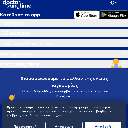
EL
Κατέβασε το app
Περιοχές
Ειδικότητες
Παθήσεις/Υπηρεσίες
Αναζητήσεις
doctoranytime
Διαμορφώνουμε το μέλλον της υγείας
παγκοσμίως
Ελλάδα
Βέλγιο
Μεξικό
Κολομβία
Εκουαδόρ
Γουατεμάλα
Βραζιλία
Χρησιμοποιούμε cookies για να σου προσφέρουμε μια κορυφαία
προσωποποιημένη εμπειρία doctoranytime και να σε βοηθήσουμε
να βρεις εύκολα αυτό που ψάχνεις.
Οροι χρήσης
Cookies
Πολιτική προστασίας προσωπικού απορρήτου
Προσαρμογή
Απόρριψη
Aποδοχή
© 2026 doctoranytime