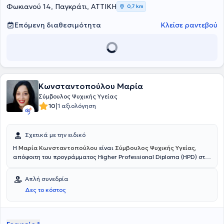
Φωκιανού 14, Παγκράτι, ΑΤΤΙΚΗ
0,7 km
Επόμενη διαθεσιμότητα
Κλείσε ραντεβού
Κωνσταντοπούλου Μαρία
Σύμβουλος Ψυχικής Υγείας
|
10
1 αξιολόγηση
Σχετικά με την ειδικό
Η
Μαρία Κωνσταντοπούλου
είναι
Σύμβουλος Ψυχικής Υγείας,
απόφοιτη του προγράμματος Higher Professional Diploma (HPD) στη
Συμβουλευτική και Ψυχολογία του Mediterranean College και
εκπαιδευόμενη ψυχοθεραπεύτρια στη Συνθετική Ψυχοθεραπεία στο
Απλή συνεδρία
EICP.Μέσα από τη δική της προσωπική ανάπτυξη και θεραπευτική
Δες το κόστος
πορεία, άρχισε να αντιλαμβάνεται την τέχνη ως ένα βαθιά
θεραπευτικό ταξίδι. Στο πλαίσιο αυτό, παρακολούθησε διετές
πρόγραμμα Δραματοθεραπείας στο Ωδείο Αθηνών.Αναλαμβάνει
ατομικά περιστατικά συμβουλευτικής, ενώ στο πλαίσιο της