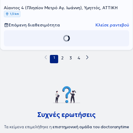
ομαδική συμβουλευτική προσωπικής ανάπτυξης. Έχει ιδιαίτερη
Αίαντος 4 (Πλησίον Μετρό Αγ. Ιωάννη), Υμηττός, ΑΤΤΙΚΗ
εμπειρία σε θέματα άγχους, αυτοεκτίμησης, κατάθλιψης,
απώλειας και πένθους, σεξουαλικού προσανατολισμού,
1,3 km
ταυτότητας φύλου, δυσκολίες σχέσεων και δυσκολίες γονεϊκού
ρόλου. Οι συνεδρίες είναι δυνατόν να γίνονται και στα Αγγλικά
Επόμενη διαθεσιμότητα
Κλείσε ραντεβού
1
2
3
4
Συχνές ερωτήσεις
Τα κείμενα επιμελήθηκε η
επιστημονική ομάδα του doctoranytime