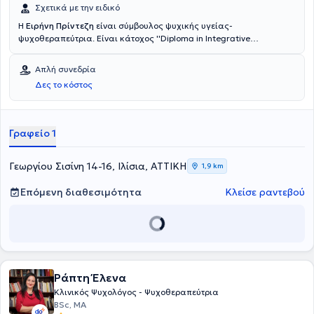
Σχετικά με την ειδικό
Η
Ειρήνη Πρίντεζη
είναι σύμβουλος ψυχικής υγείας-
ψυχοθεραπεύτρια. Είναι κάτοχος ''Diploma in Integrative
Counselling COSCA" και κάτοχος διπλώματος ECP (European
Certificate for Psychotherapy) απο την Ευρωπαική Εταιρεία
Απλή συνεδρία
Ψυχοθεραπείας (European Association for Psychotherapy- EAP).
Δες το κόστος
Είναι μέλος της Ευρωπαικής Εταιρείας Ψυχοθεραπείας καθώς και
της Εθνικής Εταιρείας Ψυχοθεραπείας Ελλάδος (ΕΕΨΕ).
Γραφείο 1
Γεωργίου Σισίνη 14-16, Ιλίσια, ΑΤΤΙΚΗ
1,9 km
Επόμενη διαθεσιμότητα
Κλείσε ραντεβού
Ράπτη Έλενα
Κλινικός Ψυχολόγος - Ψυχοθεραπεύτρια
BSc, MA