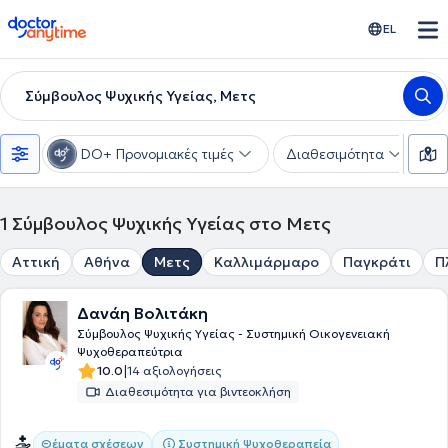
doctoranytime
EL
Σύμβουλος Ψυχικής Υγείας, Μετς
DO+ Προνομιακές τιμές
Διαθεσιμότητα
Ε
1
Σύμβουλος Ψυχικής Υγείας στο Μετς
Αττική
Αθήνα
Μετς
Καλλιμάρμαρο
Παγκράτι
Π
Δανάη Βολιτάκη
Σύμβουλος Ψυχικής Υγείας - Συστημική Οικογενειακή
Ψυχοθεραπεύτρια
|
10.0
14 αξιολογήσεις
Διαθεσιμότητα για βιντεοκλήση
Συστημική Ψυχοθεραπεία
Θέματα σχέσεων