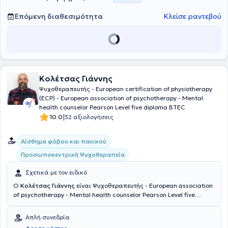
Επόμενη διαθεσιμότητα
Κλείσε ραντεβού
Κολέτσας Γιάννης
Ψυχοθεραπευτής - European certification of physiotherapy
(ECP) - European association of psychotherapy - Mental
health counselor Pearson Level five diploma BTEC
|
10.0
32 αξιολογήσεις
Αίσθημα φόβου και πανικού
Προσωποκεντρική Ψυχοθεραπεία
Σχετικά με τον ειδικό
Ο
Κολέτσας Γιάννης
είναι Ψυχοθεραπευτής - European association
of psychotherapy - Mental health counselor Pearson Level five
diploma BTEC και διατηρεί ιδιωτικό γραφείο στην Αθήνα. Είναι
κάτοχος διπλώματος επιπέδου 5 στη Θεραπευτική Συμβουλευτική,
Απλή συνεδρία
ενώ για 4 χρόνια εκπαιδεύτηκε και ειδικεύτηκε στην