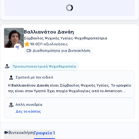
Βαλλιανάτου Δανάη
Σύμβουλος Ψυχικής Υγείας-Ψυχοθεραπεύτρια
|
10.0
11 αξιολογήσεις
Διαθεσιμότητα για βιντεοκλήση
Προσωποκεντρική Ψυχοθεραπεία
Σχετικά με την ειδικό
Η
Βαλλιανάτου Δανάη
είναι Σύμβουλος Ψυχικής Υγείας. Το γραφείο
της είναι στον Υμηττό. Έχει πτυχίο Ψυχολογίας από το American
College of Greece, ειδίκευση (Pg.Dip.) στην Προσωποκεντρική
προσέγγιση από το Τμήμα Συμβουλευτικής του Πανεπιστημίου
Απλή συνεδρία
Strathclyde of Glasgow και εκπαίδευση στην προσωποκεντρική
Δες το κόστος
ψυχοθεραπεία στο πλαίσιο της European Association of
Psychotherapy. Έχει εργασθεί ως Υπεύθυνη Ανθρώπινου Δυναμικού
και έχει συντονίσει προγράμματα ανθρωπιστικής δράσης στο
Σωματείο PRAKSIS. Παρέχει υπηρεσίες ατομικής συμβουλευτικής
Βιντεοκλήση
Γραφείο 1
και ψυχοθεραπείας ενηλίκων, ομαδική συμβουλευτική γονέων και